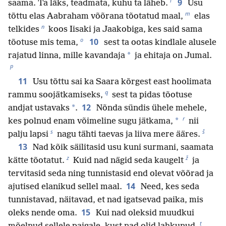
l
9
saama. Ta läks, teadmata, kuhu ta läheb.
Usu
m
tõttu elas Aabraham võõrana tõotatud maal,
elas
n
telkides
koos Iisaki ja Jaakobiga, kes said sama
o
10
tõotuse mis tema,
sest ta ootas kindlale alusele
*
rajatud linna, mille kavandaja
ja ehitaja on Jumal.
p
11
Usu tõttu sai ka Saara kõrgest east hoolimata
q
rammu soojätkamiseks,
sest ta pidas tõotuse
12
*
andjat ustavaks
.
Nõnda sündis ühele mehele,
r
*
kes polnud enam võimeline sugu jätkama,
nii
s
š
palju lapsi
nagu tähti taevas ja liiva mere ääres.
13
Nad kõik säilitasid usu kuni surmani, saamata
z
ž
kätte tõotatut.
Kuid nad nägid seda kaugelt
ja
tervitasid seda ning tunnistasid end olevat võõrad ja
14
ajutised elanikud sellel maal.
Need, kes seda
tunnistavad, näitavad, et nad igatsevad paika, mis
15
oleks nende oma.
Kui nad oleksid muudkui
t