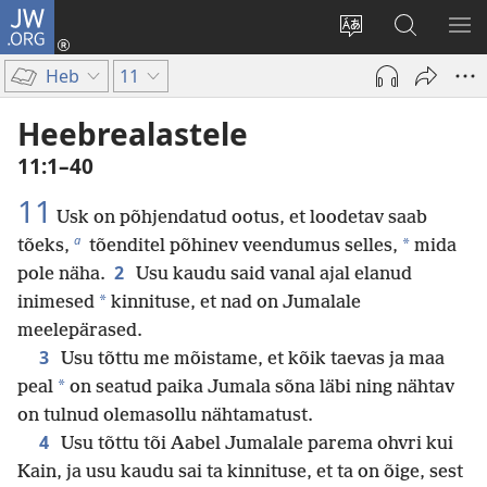
JW.ORG
Logi
sisse
Muuda
Otsi
NÄ
(avab
veebisaidi
saidilt
ME
Heb
11
uue
keelt
JW.ORG
akna)
Heebrealastele
11:1–40
11
Usk on põhjendatud ootus, et loodetav saab
a
*
tõeks,
tõenditel põhinev veendumus selles,
mida
2
pole näha.
Usu kaudu said vanal ajal elanud
*
inimesed
kinnituse, et nad on Jumalale
meelepärased.
3
Usu tõttu me mõistame, et kõik taevas ja maa
*
peal
on seatud paika Jumala sõna läbi ning nähtav
on tulnud olemasollu nähtamatust.
4
Usu tõttu tõi Aabel Jumalale parema ohvri kui
Kain, ja usu kaudu sai ta kinnituse, et ta on õige, sest