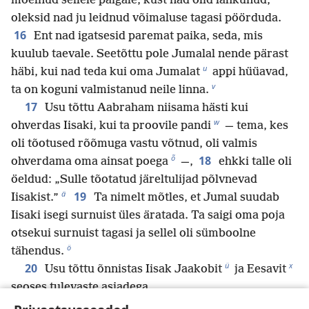
mõelnud sellele paigale, kust nad olid lahkunud,
oleksid nad ju leidnud võimaluse tagasi pöörduda.
16
Ent nad igatsesid paremat paika, seda, mis
kuulub taevale. Seetõttu pole Jumalal nende pärast
u
häbi, kui nad teda kui oma Jumalat
appi hüüavad,
v
ta on koguni valmistanud neile linna.
17
Usu tõttu Aabraham niisama hästi kui
w
ohverdas Iisaki, kui ta proovile pandi
— tema, kes
oli tõotused rõõmuga vastu võtnud, oli valmis
õ
18
ohverdama oma ainsat poega
—,
ehkki talle oli
öeldud: „Sulle tõotatud järeltulijad põlvnevad
ä
19
Iisakist.”
Ta nimelt mõtles, et Jumal suudab
Iisaki isegi surnuist üles äratada. Ta saigi oma poja
otsekui surnuist tagasi ja sellel oli sümboolne
ö
tähendus.
ü
x
20
Usu tõttu õnnistas Iisak Jaakobit
ja Eesavit
seoses tulevaste asjadega.
y
21
Usu tõttu õnnistas Jaakob enne oma surma