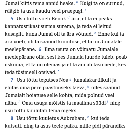
b
Jumal kiitis tema annid heaks.
Kuigi ta on surnud,
c
räägib ta usu kaudu veel praegugi.
d
5
Usu tõttu võeti Eenok
ära, et ta ei peaks
kannatusrikast surma surema, ja teda ei leitud
e
kusagilt, kuna Jumal oli ta ära võtnud.
Enne kui ta
ära võeti, oli ta saanud kinnituse, et ta on Jumalale
6
meelepärane.
Ilma usuta on võimatu Jumalale
meelepärane olla, sest kes Jumala juurde tuleb, peab
uskuma, et ta on olemas ja et ta annab tasu neile, kes
f
teda tõsimeeli otsivad.
g
7
Usu tõttu tegutses Noa
jumalakartlikult ja
h
ehitas oma pere päästmiseks laeva,
olles saanud
Jumalalt hoiatuse selle kohta, mida polnud veel
i
j
näha.
Oma usuga mõistis ta maailma süüdi
ning
usu tõttu kuulutati tema õigeks.
k
8
Usu tõttu kuuletus Aabraham,
kui teda
kutsuti, ning ta asus teele paika, mille pidi pärandiks