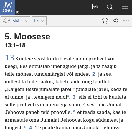
JW.ORG
Logi
sisse
Muuda
Otsi
NÄ
(avab
veebisaidi
saidilt
ME
5Mo
13
uue
keelt
JW.ORG
akna)
5. Moosese
13:1–18
13
Kui teie seast kerkib esile mõni prohvet või
keegi, kes ennustab unenägude järgi, ja ta räägib
2
teile mõnest tundemärgist või endest
ja see,
millest ta teile rääkis, läheb täide ning ta ütleb:
„Käigem teiste jumalate järel,” jumalate järel, keda te
3
ei tunne, ja „teenigem neid!”,
siis ei tohi te kuulata
a
selle prohveti või unenägija sõnu,
sest teie Jumal
b
Jehoova paneb teid proovile,
et teada saada, kas te
armastate oma Jumalat Jehoovat kogu südamest ja
c
4
hingest.
Te peate käima oma Jumala Jehoova