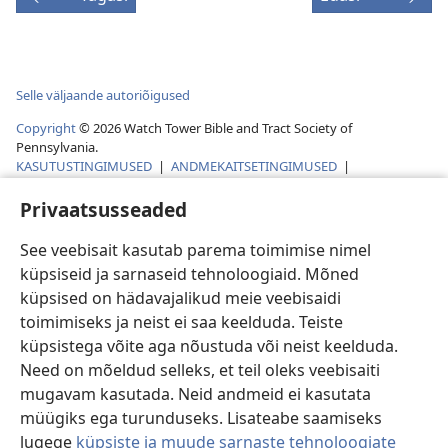
Selle väljaande autoriõigused
Copyright
©
2026
Watch Tower Bible and Tract Society of
Pennsylvania.
KASUTUSTINGIMUSED
|
ANDMEKAITSETINGIMUSED
|
PRIVAATSUSSEADED
Privaatsusseaded
See veebisait kasutab parema toimimise nimel
küpsiseid ja sarnaseid tehnoloogiaid. Mõned
küpsised on hädavajalikud meie veebisaidi
toimimiseks ja neist ei saa keelduda. Teiste
küpsistega võite aga nõustuda või neist keelduda.
Need on mõeldud selleks, et teil oleks veebisaiti
mugavam kasutada. Neid andmeid ei kasutata
müügiks ega turunduseks. Lisateabe saamiseks
lugege
küpsiste ja muude sarnaste tehnoloogiate