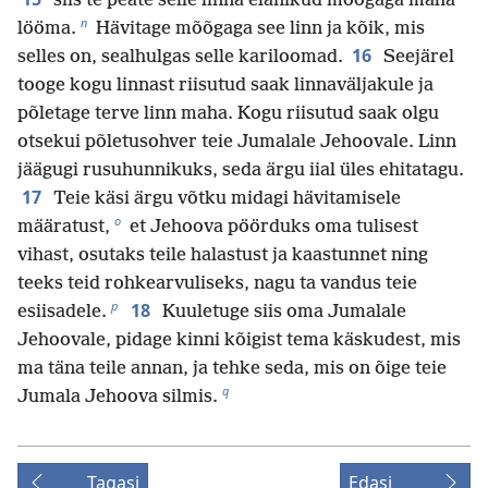
siis te peate selle linna elanikud mõõgaga maha
n
lööma.
Hävitage mõõgaga see linn ja kõik, mis
16
selles on, sealhulgas selle kariloomad.
Seejärel
tooge kogu linnast riisutud saak linnaväljakule ja
põletage terve linn maha. Kogu riisutud saak olgu
otsekui põletusohver teie Jumalale Jehoovale. Linn
jäägugi rusuhunnikuks, seda ärgu iial üles ehitatagu.
17
Teie käsi ärgu võtku midagi hävitamisele
o
määratust,
et Jehoova pöörduks oma tulisest
vihast, osutaks teile halastust ja kaastunnet ning
teeks teid rohkearvuliseks, nagu ta vandus teie
p
18
esiisadele.
Kuuletuge siis oma Jumalale
Jehoovale, pidage kinni kõigist tema käskudest, mis
ma täna teile annan, ja tehke seda, mis on õige teie
q
Jumala Jehoova silmis.
Tagasi
Edasi