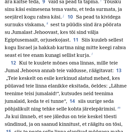
i
9
ära kaitse teda,
vaid sa pead ta tapma.
Tõusku
sinu käsi esimesena tema vastu, et teda surmata, ja
j
10
seejärel kogu rahva käsi.
Sa pead ta kividega
k
surnuks viskama,
sest ta püüdis sind ära pöörata
su Jumalast Jehoovast, kes tõi sind välja
11
Egiptusemaalt, orjusekojast.
Siis kuuleb sellest
kogu Iisrael ja hakkab kartma ning mitte keegi rahva
l
seast ei tee enam kunagi sellist kurja.
12
Kui te kuulete mõnes oma linnas, mille teie
13
Jumal Jehoova annab teie valdusse, räägitavat:
„Teie keskelt on esile kerkinud alatud mehed, kes
püüavad teie linna elanikke eksitada, öeldes: „Lähme
teenime teisi jumalaid!”, kutsudes neid teenima
14
jumalaid, keda te ei tunne”,
siis uurige seda
m
põhjalikult ning tehke selle kohta järelepärimisi.
Ja kui ilmneb, et see jäledus on teie keskel tõesti
sündinud, ja on saanud kinnitust, et räägitu on tõsi,
15