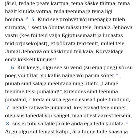
järel, teda te peate kartma, tema käske täitma, tema
häält kuulda võtma, teda teenima ja tema ligi
d
5
hoidma.
Kuid see prohvet või unenägija tuleb
e
surmata,
sest ta õhutas mässu teie Jumala Jehoova
vastu (kes tõi teid välja Egiptusemaalt ja lunastas
teid orjusekojast), et pöörata teid teelt, millel teie
Jumal Jehoova on käskinud teil käia. Kõrvaldage
f
enda keskelt kurjus!
6
Kui keegi, olgu see su vend (su ema poeg) või su
*
poeg või tütar, su kallis naine või parim sõber
,
püüab sind salaja meelitada ning ütleb: „Lähme
teenime teisi jumalaid!”, kutsudes sind teenima
g
jumalaid,
keda ei sina ega su esiisad pole tundnud,
7
nende rahvaste jumalaid, kes elavad teie ümber,
olgu siis lähedal või kaugel, maa ühest äärest teiseni,
h
8
siis ei tohi sa talle järele anda ega teda kuulata.
Ärgu olgu sul temast kahju, ära tunne talle kaasa ja