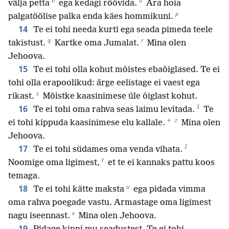
n
o
välja petta
ega kedagi röövida.
Ära hoia
p
palgatöölise palka enda käes hommikuni.
14
Te ei tohi needa kurti ega seada pimeda teele
q
r
takistust.
Kartke oma Jumalat.
Mina olen
Jehoova.
15
Te ei tohi olla kohut mõistes ebaõiglased. Te ei
tohi olla erapoolikud: ärge eelistage ei vaest ega
s
rikast.
Mõistke kaasinimese üle õiglast kohut.
š
16
Te ei tohi oma rahva seas laimu levitada.
Te
z
*
ei tohi kippuda kaasinimese elu kallale.
Mina olen
Jehoova.
ž
17
Te ei tohi südames oma venda vihata.
t
Noomige oma ligimest,
et te ei kannaks pattu koos
temaga.
u
18
Te ei tohi kätte maksta
ega pidada vimma
oma rahva poegade vastu. Armastage oma ligimest
v
nagu iseennast.
Mina olen Jehoova.
19