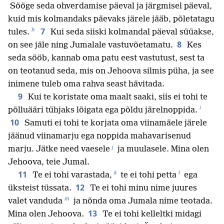
Sööge seda ohverdamise päeval ja järgmisel päeval,
kuid mis kolmandaks päevaks järele jääb, põletatagu
h
7
tules.
Kui seda siiski kolmandal päeval süüakse,
8
on see jäle ning Jumalale vastuvõetamatu.
Kes
seda sööb, kannab oma patu eest vastutust, sest ta
on teotanud seda, mis on Jehoova silmis püha, ja see
inimene tuleb oma rahva seast hävitada.
9
Kui te koristate oma maalt saaki, siis ei tohi te
i
põlluääri tühjaks lõigata ega põldu järelnoppida.
10
Samuti ei tohi te korjata oma viinamäele järele
jäänud viinamarju ega noppida mahavarisenud
j
marju. Jätke need vaesele
ja muulasele. Mina olen
Jehoova, teie Jumal.
k
l
11
Te ei tohi varastada,
te ei tohi petta
ega
12
üksteist tüssata.
Te ei tohi minu nime juures
m
valet vanduda
ja nõnda oma Jumala nime teotada.
13
Mina olen Jehoova.
Te ei tohi kelleltki midagi