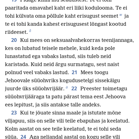
Pidage kinni mu seadustest. Te ei tohi
paaritada omavahel kaht eri liiki kodulooma. Te ei
w
tohi külvata oma põllule kaht erisugust seemet
ja
te ei tohi kanda kahest erisugusest lõngast kootud
õ
riideeset.
20
Kui mees on seksuaalvahekorras teenijannaga,
kes on lubatud teisele mehele, kuid keda pole
lunastatud ega vabaks lastud, siis tuleb neid
karistada. Kuid neid ärgu surmatagu, sest naist
21
polnud veel vabaks lastud.
Mees toogu
Jehoovale süüohvriks kogudusetelgi sissekäigu
ä
22
juurde üks süüohvrijäär.
Preester toimetagu
süüohvrijääraga ta patu pärast tema eest Jehoova
ees lepitust, ja siis antakse talle andeks.
23
Kui te jõuate sinna maale ja istutate mõne
viljapuu, siis on selle vili teile ebapuhas ja keelatud.
Kolm aastat on see teile keelatud, te ei tohi seda
24
süüa.
Aga neljandal aastal on kogu selle vili