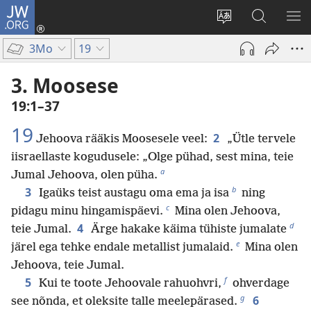
JW.ORG
Logi
sisse
Muuda
Otsi
NÄ
(avab
veebisaidi
saidilt
ME
3Mo
19
uue
keelt
JW.ORG
akna)
3. Moosese
19:1–37
19
2
Jehoova rääkis Moosesele veel:
„Ütle tervele
iisraellaste kogudusele: „Olge pühad, sest mina, teie
a
Jumal Jehoova, olen püha.
b
3
Igaüks teist austagu oma ema ja isa
ning
c
pidagu minu hingamispäevi.
Mina olen Jehoova,
d
4
teie Jumal.
Ärge hakake käima tühiste jumalate
e
järel ega tehke endale metallist jumalaid.
Mina olen
Jehoova, teie Jumal.
f
5
Kui te toote Jehoovale rahuohvri,
ohverdage
g
6
see nõnda, et oleksite talle meelepärased.