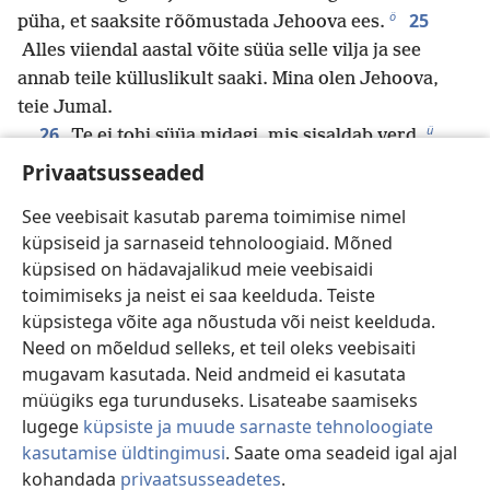
ö
25
püha, et saaksite rõõmustada Jehoova ees.
Alles viiendal aastal võite süüa selle vilja ja see
annab teile külluslikult saaki. Mina olen Jehoova,
teie Jumal.
ü
26
Te ei tohi süüa midagi, mis sisaldab verd.
x
Te ei tohi otsida endeid ega tegeleda maagiaga.
Privaatsusseaded
27
Te ei tohi oma meelekohtadelt juukseid
See veebisait kasutab parema toimimise nimel
y
*
kärpida ega rikkuda oma habeme äärt.
küpsiseid ja sarnaseid tehnoloogiaid. Mõned
a
28
*
Te ei tohi end surnu
pärast lõikuda
ega
küpsised on hädavajalikud meie veebisaidi
teha endale tätoveeringuid. Mina olen Jehoova.
toimimiseks ja neist ei saa keelduda. Teiste
29
Ära häbista oma tütart sellega, et teed temast
küpsistega võite aga nõustuda või neist keelduda.
b
prostituudi,
et maa ei hooraks ega täituks
Need on mõeldud selleks, et teil oleks veebisaiti
c
kõlvatusega.
mugavam kasutada. Neid andmeid ei kasutata
d
30
Teil tuleb pidada mu hingamispäevi
ja
müügiks ega turunduseks. Lisateabe saamiseks
suhtuda mu pühamusse aukartusega. Mina olen
lugege
küpsiste ja muude sarnaste tehnoloogiate
Jehoova.
kasutamise üldtingimusi
. Saate oma seadeid igal ajal
e
31
Ärge pöörduge vaimude väljakutsujate poole
kohandada
privaatsusseadetes
.