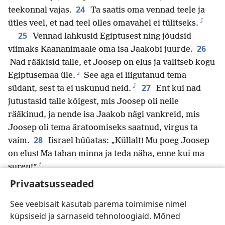
24
teekonnal vajas.
Ta saatis oma vennad teele ja
š
ütles veel, et nad teel olles omavahel ei tülitseks.
25
Vennad lahkusid Egiptusest ning jõudsid
26
viimaks Kaananimaale oma isa Jaakobi juurde.
Nad rääkisid talle, et Joosep on elus ja valitseb kogu
z
Egiptusemaa üle.
See aga ei liigutanud tema
ž
27
südant, sest ta ei uskunud neid.
Ent kui nad
jutustasid talle kõigest, mis Joosep oli neile
rääkinud, ja nende isa Jaakob nägi vankreid, mis
Joosep oli tema äratoomiseks saatnud, virgus ta
28
vaim.
Iisrael hüüatas: „Küllalt! Mu poeg Joosep
on elus! Ma tahan minna ja teda näha, enne kui ma
t
suren!”
Privaatsusseaded
See veebisait kasutab parema toimimise nimel
Tagasi
Edasi
küpsiseid ja sarnaseid tehnoloogiaid. Mõned