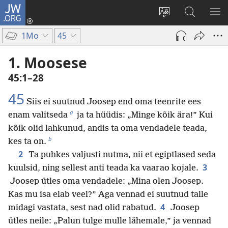
JW.ORG
Logi
sisse
Muuda
Otsi
NÄ
(avab
veebisaidi
saidilt
ME
1Mo
45
uue
keelt
JW.ORG
akna)
1. Moosese
45:1–28
45
Siis ei suutnud Joosep end oma teenrite ees
a
enam valitseda
ja ta hüüdis: „Minge kõik ära!” Kui
kõik olid lahkunud, andis ta oma vendadele teada,
b
kes ta on.
2
Ta puhkes valjusti nutma, nii et egiptlased seda
3
kuulsid, ning sellest anti teada ka vaarao kojale.
Joosep ütles oma vendadele: „Mina olen Joosep.
Kas mu isa elab veel?” Aga vennad ei suutnud talle
4
midagi vastata, sest nad olid rabatud.
Joosep
ütles neile: „Palun tulge mulle lähemale,” ja vennad