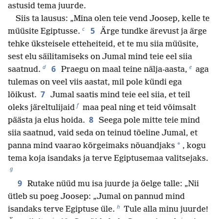
astusid tema juurde.
Siis ta lausus: „Mina olen teie vend Joosep, kelle te
c
5
müüsite Egiptusse.
Ärge tundke ärevust ja ärge
tehke üksteisele etteheiteid, et te mu siia müüsite,
sest elu säilitamiseks on Jumal mind teie eel siia
d
e
6
saatnud.
Praegu on maal teine nälja-aasta,
aga
tulemas on veel viis aastat, mil pole kündi ega
7
lõikust.
Jumal saatis mind teie eel siia, et teil
f
oleks järeltulijaid
maa peal ning et teid võimsalt
8
päästa ja elus hoida.
Seega pole mitte teie mind
siia saatnud, vaid seda on teinud tõeline Jumal, et
*
panna mind vaarao kõrgeimaks nõuandjaks
, kogu
tema koja isandaks ja terve Egiptusemaa valitsejaks.
g
9
Rutake nüüd mu isa juurde ja öelge talle: „Nii
ütleb su poeg Joosep: „Jumal on pannud mind
h
isandaks terve Egiptuse üle.
Tule alla minu juurde!