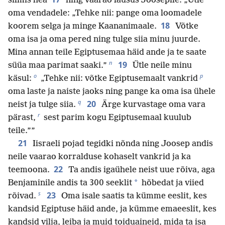
silmis hea
ning vaarao lausus Joosepile: „Ütle
oma vendadele: „Tehke nii: pange oma loomadele
18
koorem selga ja minge Kaananimaale.
Võtke
oma isa ja oma pered ning tulge siia minu juurde.
Mina annan teile Egiptusemaa häid ande ja te saate
n
19
süüa maa parimat saaki.”
Ütle neile minu
o
p
käsul:
„Tehke nii: võtke Egiptusemaalt vankrid
oma laste ja naiste jaoks ning pange ka oma isa ühele
q
20
neist ja tulge siia.
Ärge kurvastage oma vara
r
pärast,
sest parim kogu Egiptusemaal kuulub
teile.””
21
Iisraeli pojad tegidki nõnda ning Joosep andis
neile vaarao korralduse kohaselt vankrid ja ka
22
teemoona.
Ta andis igaühele neist uue rõiva, aga
*
Benjaminile andis ta 300 seeklit
hõbedat ja viied
s
23
rõivad.
Oma isale saatis ta kümme eeslit, kes
kandsid Egiptuse häid ande, ja kümme emaeeslit, kes
kandsid vilja, leiba ja muid toiduaineid, mida ta isa