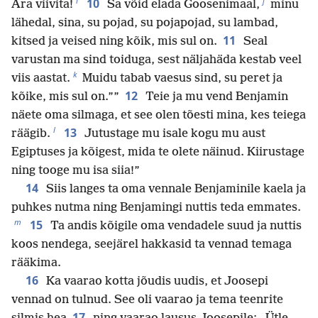
i
j
10
Ära viivita!
Sa võid elada Goosenimaal,
minu
lähedal, sina, su pojad, su pojapojad, su lambad,
11
kitsed ja veised ning kõik, mis sul on.
Seal
varustan ma sind toiduga, sest näljahäda kestab veel
k
viis aastat.
Muidu tabab vaesus sind, su peret ja
12
kõike, mis sul on.””
Teie ja mu vend Benjamin
näete oma silmaga, et see olen tõesti mina, kes teiega
l
13
räägib.
Jutustage mu isale kogu mu aust
Egiptuses ja kõigest, mida te olete näinud. Kiirustage
ning tooge mu isa siia!”
14
Siis langes ta oma vennale Benjaminile kaela ja
puhkes nutma ning Benjamingi nuttis teda emmates.
m
15
Ta andis kõigile oma vendadele suud ja nuttis
koos nendega, seejärel hakkasid ta vennad temaga
rääkima.
16
Ka vaarao kotta jõudis uudis, et Joosepi
vennad on tulnud. See oli vaarao ja tema teenrite
17