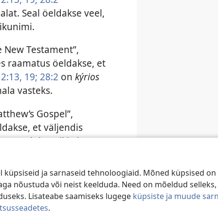
lat. Seal öeldakse veel,
sikunimi.
he New Testament”,
les raamatus öeldakse, et
2:13,
19;
28:2
on
kýrios
ala vasteks.
atthew’s Gospel”,
eldakse, et väljendis
u
) puudub artikkel,
nglit”. Samuti tuuakse
 olla Maarjale ilmunud
 küpsiseid ja sarnaseid tehnoloogiaid. Mõned küpsised on 
ev”, „Jehoova sangar”.
e aga nõustuda või neist keelduda. Need on mõeldud selleks,
duseks. Lisateabe saamiseks lugege
küpsiste ja muude sar
 Darby, 1949. Selle salmi
atsusseadetes
.