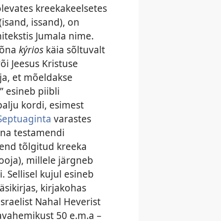
levates kreekakeelsetes
(isand, issand), on
itekstis Jumala nime.
sõna
kýrios
käia sõltuvalt
õi Jeesus Kristuse
lja, et mõeldakse
 esineb piibli
alju kordi, esimest
Septuaginta
varastes
ana testamendi
jend tõlgitud kreeka
oja), millele järgneb
Sellisel kujul esineb
sikirjas, kirjakohas
 Iisraelist Nahal Heverist
javahemikust 50 e.m.a –