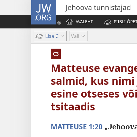
JW.ORG
Jehoova tunnistajad
AVALEHT
PIIBLI ÕPE
Lisa C
Vali
C3
Matteuse evang
salmid, kus nimi
esine otseses võ
tsitaadis
MATTEUSE 1:20
„Jehoova