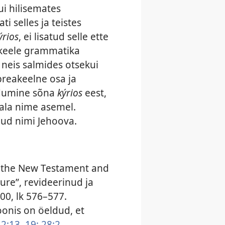
ui hilisemates
i selles ja teistes
ýrios
, ei lisatud selle ette
 keele grammatika
neis salmides otsekui
ebreakeelne osa ja
udumine sõna
kýrios
eest,
ala nime asemel.
dud nimi Jehoova.
f the New Testament and
ture”, revideerinud ja
00, lk 576–577.
oonis on öeldud, et
2:13,
19;
28:2