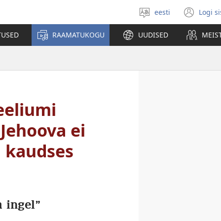
eesti
Logi s
Vali
(av
keel
uue
TUSED
RAAMATUKOGU
UUDISED
MEIS
akn
eeliumi
 Jehoova ei
i kaudses
 ingel”