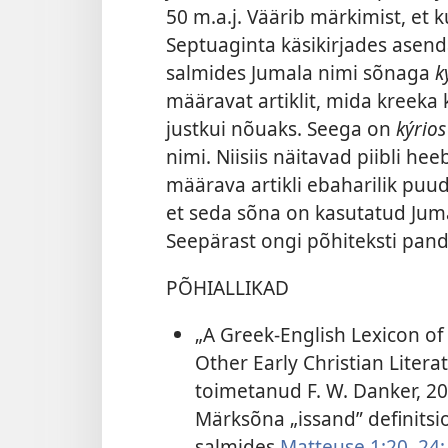
50 m.a.j. Väärib märkimist, et k
Septuaginta käsikirjades asendat
salmides Jumala nimi sõnaga
k
määravat artiklit, mida kreeka
justkui nõuaks. Seega on
kýrios
nimi. Niisiis näitavad piibli he
määrava artikli ebaharilik pu
et seda sõna on kasutatud Jum
Seepärast ongi põhiteksti pan
PÕHIALLIKAD
„A Greek-English Lexicon o
Other Early Christian Litera
toimetanud F. W. Danker, 20
Märksõna „issand” definitsi
salmides
Matteuse 1:20,
24;