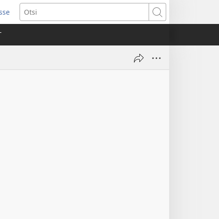
isse
ab
Otsi
T
a)