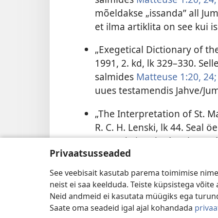
mõeldakse „issanda” all Juma
et ilma artiklita on see kui i
„Exegetical Dictionary of t
1991, 2. kd, lk 329–330. Sel
salmides
Matteuse 1:20,
24;
uues testamendis Jahve/Jum
„The Interpretation of St. M
R. C. H. Lenski, lk 44. Seal ö
„Issanda ingel” (
ángelos Kyrí
Privaatsusseaded
mistõttu mõeldakse „Jahve i
seal välja, et see ingel võib
See veebisait kasutab parema toimimise nimel
ingel Gabriel, „Jehoova väg
neist ei saa keelduda. Teiste küpsistega võit
Neid andmeid ei kasutata müügiks ega turun
„The ’Holy Scriptures’”, J. N.
Saate oma seadeid igal ajal kohandada
priva