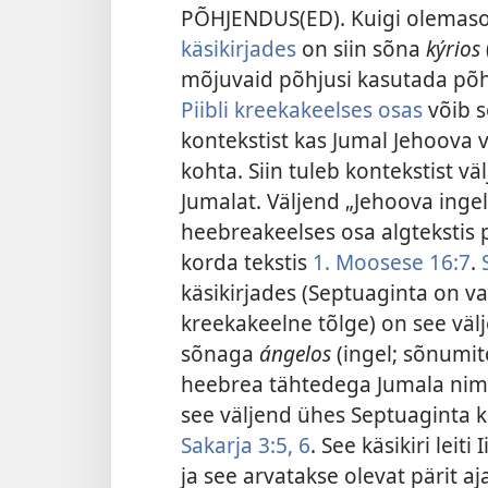
PÕHJENDUS(ED). Kuigi olemaso
käsikirjades
on siin sõna
kýrios
mõjuvaid põhjusi kasutada põh
Piibli kreekakeelses osas
võib 
kontekstist kas Jumal Jehoova v
kohta. Siin tuleb kontekstist vä
Jumalat. Väljend „Jehoova ingel”
heebreakeelses osa algtekstis p
korda tekstis
1. Moosese 16:7
.
käsikirjades (Septuaginta on v
kreekakeelne tõlge) on see väl
sõnaga
ángelos
(ingel; sõnumito
heebrea tähtedega Jumala nimi. 
see väljend ühes Septuaginta kä
Sakarja 3:5, 6
. See käsikiri leiti
ja see arvatakse olevat pärit a