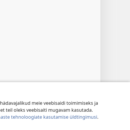
hädavajalikud meie veebisaidi toimimiseks ja
 et teil oleks veebisaiti mugavam kasutada.
naste tehnoloogiate kasutamise üldtingimusi
.