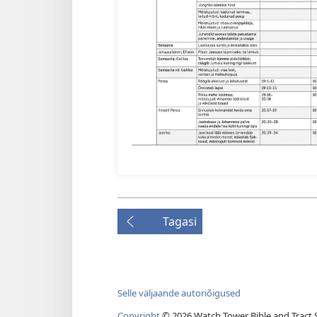
Tagasi
Selle väljaande autoriõigused
Copyright
© 2026 Watch Tower Bible and Tract S