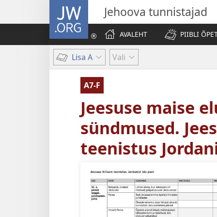
JW.ORG
Jehoova tunnistajad
AVALEHT
PIIBLI ÕPE
Lisa A
Vali
A7-F
Jeesuse maise e
sündmused. Jees
teenistus Jordani