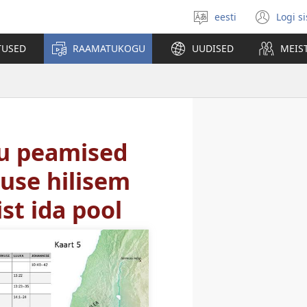
eesti
Logi s
Vali
(av
keel
uue
TUSED
RAAMATUKOGU
UUDISED
MEIS
akn
lu peamised
use hilisem
st ida pool