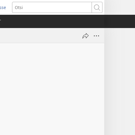
isse
ab
Otsi
T
a)