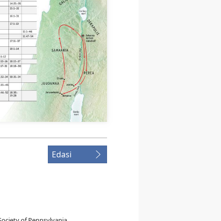
Edasi
ociety of Pennsylvania.