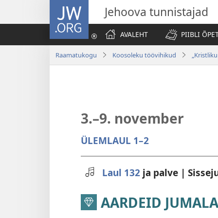
JW.ORG
Jehoova tunnistajad
AVALEHT
PIIBLI ÕPE
Raamatukogu
Koosoleku töövihikud
„Kristli
3.–9. november
ÜLEMLAUL 1–2
Laul 132
ja palve | Sisse
AARDEID JUMALA