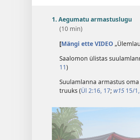
1. Aegumatu armastuslugu
(10 min)
[
Mängi ette VIDEO
„Ülemlau
Saalomon ülistas suulamlanna 
11
)
Suulamlanna armastus oma ka
truuks (
Ül 2:16, 17
;
w15
15/1,