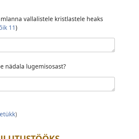
amlanna vallalistele kristlastele heaks
lõik 11
)
lle nädala lugemisosast?
etükk
)
ULUTUSTÖÖKS