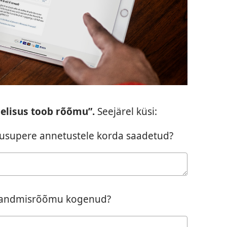
elisus toob rõõmu”.
Seejärel küsi:
usupere annetustele korda saadetud?
e andmisrõõmu kogenud?