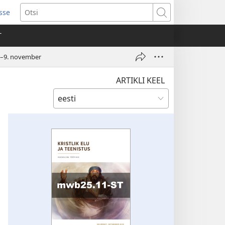
isse
ab
Otsi
T
a)
.–9. november
ARTIKLI KEEL