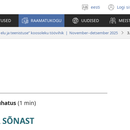
eesti
Logi s
Vali
(av
keel
uue
TUSED
RAAMATUKOGU
UUDISED
MEIS
akn
ku elu ja teenistuse” koosoleku töövihik | November–detsember 2025
3
juhatus
(1 min)
 SÕNAST