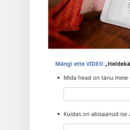
Mängi ette VIDEO
„Heldekä
Mida head on tänu meie 
Vastus
Kuidas on abisaanud is
Vastus