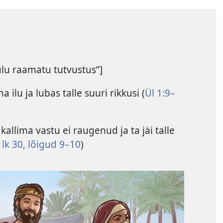
lu raamatu tutvustus”]
ilu ja lubas talle suuri rikkusi (
Ül 1:9–
llima vastu ei raugenud ja ta jäi talle
 lk 30, lõigud 9–10
)