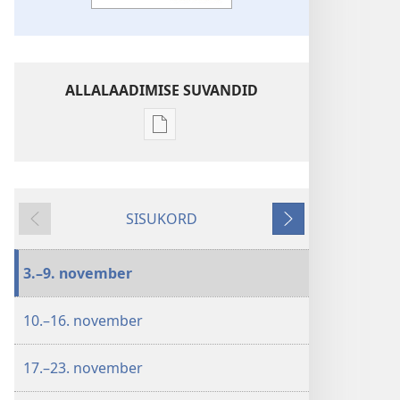
ALLALAADIMISE SUVANDID
Väljaannete
allalaadimisvõimalused
„KRISTLIKU
ELU
SISUKORD
JA
Tagasi
Edasi
TEENISTUSE”
KOOSOLEKU
3.–9. november
TÖÖVIHIK
November–
10.–16. november
detsember
2025
17.–23. november