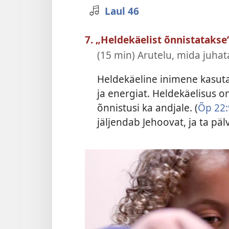
Laul 46
7. „Heldekäelist õnnistatakse
(15 min) Arutelu, mida juh
Heldekäeline inimene kasuta
ja energiat. Heldekäelisus o
õnnistusi ka andjale. (
Õp 22:
jäljendab Jehoovat, ja ta päl