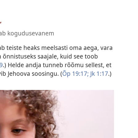
”
atab kogudusevanem
b teiste heaks meelsasti oma aega, vara
n õnnistuseks saajale, kuid see toob
9
.) Helde andja tunneb rõõmu sellest, et
vib Jehoova soosingu. (
Õp 19:17;
Jk 1:17
.)