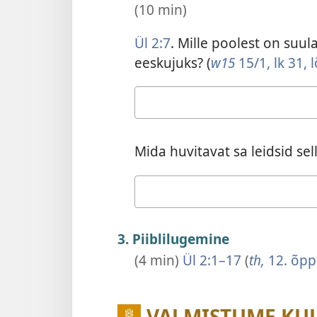
(10 min)
Ül 2:7
. Mille poolest on suul
eeskujuks? (
w15
15/1, lk 31, 
Vastus
Mida huvitavat sa leidsid se
Vastus
3. Piiblilugemine
(4 min)
Ül 2:1–17
(
th,
12. õpp
VALMISTUME KU