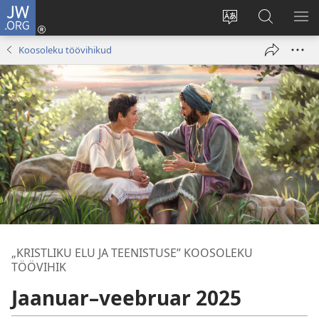
JW.ORG
Logi
sisse
Muuda
Otsi
NÄ
(avab
veebisaidi
saidilt
ME
Koosoleku töövihikud
uue
keelt
JW.ORG
akna)
„KRISTLIKU ELU JA TEENISTUSE” KOOSOLEKU
TÖÖVIHIK
Jaanuar–veebruar 2025