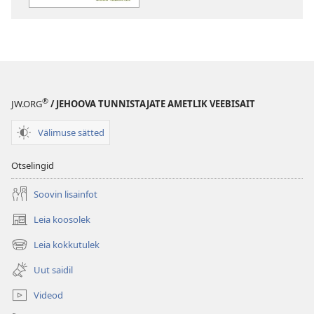
TEENISTUSE”
KOOSOLEKU
TÖÖVIHIK
Jaanuar–
veebruar
2025
®
JW.ORG
/ JEHOOVA TUNNISTAJATE AMETLIK VEEBISAIT
Välimuse sätted
Otselingid
Soovin lisainfot
Leia koosolek
(avab
uue
Leia kokkutulek
(avab
akna)
uue
Uut saidil
akna)
Videod