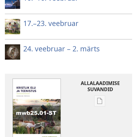
17.–23. veebruar
24. veebruar – 2. märts
ALLALAADIMISE
SUVANDID
Väljaannete
allalaadimisvõi
„KRISTLIKU
ELU
JA