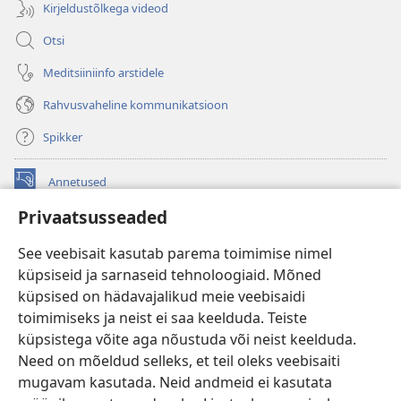
Kirjeldustõlkega videod
Otsi
Meditsiiniinfo arstidele
Rahvusvaheline kommunikatsioon
Spikker
Annetused
(avab
uue
Privaatsusseaded
akna)
Vahitorni VEEBIRAAMATUKOGU
(avab
See veebisait kasutab parema toimimise nimel
uue
®
JW Hub
küpsiseid ja sarnaseid tehnoloogiaid. Mõned
akna)
(avab
küpsised on hädavajalikud meie veebisaidi
uue
®
JW Library
akna)
toimimiseks ja neist ei saa keelduda. Teiste
küpsistega võite aga nõustuda või neist keelduda.
Watchtower Library
Need on mõeldud selleks, et teil oleks veebisaiti
mugavam kasutada. Neid andmeid ei kasutata