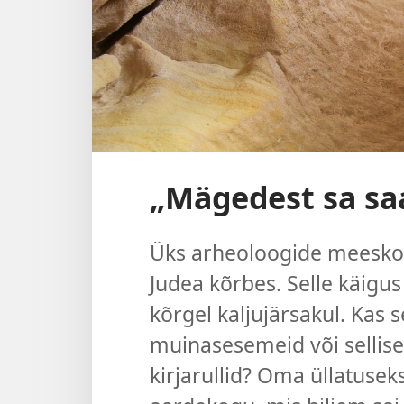
„Mägedest sa sa
Üks arheoloogide meesko
Judea kõrbes. Selle käigu
kõrgel kaljujärsakul. Kas s
muinasesemeid või sellis
kirjarullid? Oma üllatusek