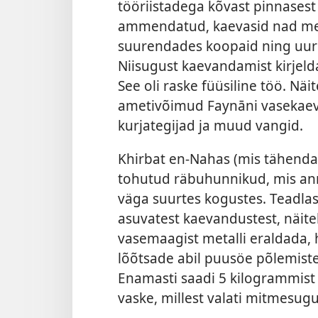
tööriistadega kõvast pinnasest
ammendatud, kaevasid nad meta
suurendades koopaid ning uuris
Niisugust kaevandamist kirjelda
See oli raske füüsiline töö. Nä
ametivõimud Faynāni vasekae
kurjategijad ja muud vangid.
Khirbat en-Nahas (mis tähenda
tohutud räbuhunnikud, mis anna
väga suurtes kogustes. Teadlas
asuvatest
kaevandustest, näitek
vasemaagist metalli eraldada, 
lõõtsade abil puusöe põlemist
Enamasti saadi 5 kilogrammis
vaske, millest valati mitmesug