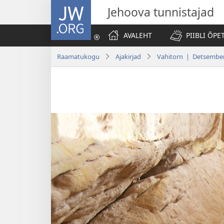
JW.ORG
Jehoova tunnistajad
AVALEHT
PIIBLI ÕPE
Raamatukogu
Ajakirjad
Vahitorn | Detsembe