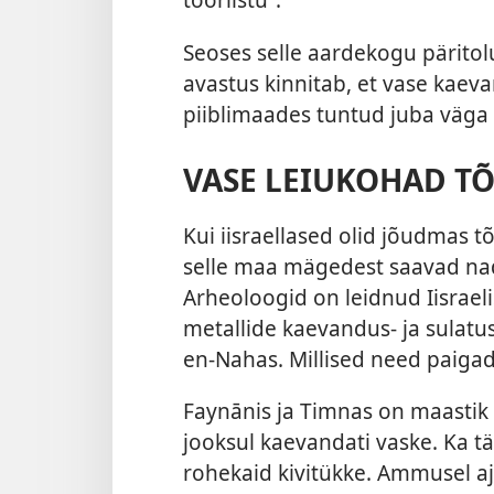
Seoses selle aardekogu päritolu
avastus kinnitab, et vase kaeva
piiblimaades tuntud juba väga 
VASE LEIUKOHAD T
Kui iisraellased olid jõudmas t
selle maa mägedest saavad nad
Arheoloogid on leidnud Iisraeli
metallide kaevandus- ja sulatu
en-Nahas. Millised need paiga
Faynānis ja Timnas on maastik 
jooksul kaevandati vaske. Ka t
rohekaid kivitükke. Ammusel aja