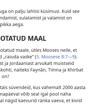
ga on palju lahtisi küsimusi. Kuid see
ndamist, sulatamist ja valamist on
pikka aega.
ÕOTATUD MAAL
õotatud maale, ütles Mooses neile, et
 „raiuda vaske” (
5. Moosese 8:7—9
).
st ja Jordaaniast arvukalt muistseid
skohti, näiteks Faynān, Timna ja Khirbat
d on?
täis süvendeid, kus vähemalt 2000 aasta
änapäeval võib seal igal pool näha
l nägid kaevurid ränka vaeva, et kivist