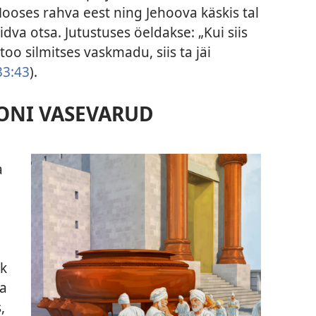
Mooses rahva eest ning Jehoova käskis tal
dva otsa. Jutustuses öeldakse: „Kui siis
oo silmitses vaskmadu, siis ta jäi
3:43
).
ONI VASEVARUD
a
hk
da
,