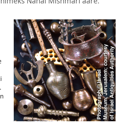
i nimeks Nahal Mishmari aare.
e
i
.
on