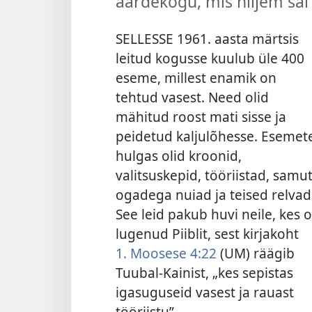
aardekogu, mis hiljem sa
SELLESSE 1961. aasta märtsis
leitud kogusse kuulub üle 400
eseme, millest enamik on
tehtud vasest. Need olid
mähitud roost mati sisse ja
peidetud kaljulõhesse. Esemet
hulgas olid kroonid,
valitsuskepid, tööriistad, samut
ogadega nuiad ja teised relvad
See leid pakub huvi neile, kes 
lugenud Piiblit, sest kirjakoht
1. Moosese 4:22
(UM) räägib
Tuubal-Kainist, „kes sepistas
igasuguseid vasest ja rauast
tööriistu”.