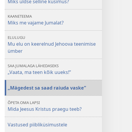
Miks üldse selline küsimus?
KAANETEEMA
Miks me vajame Jumalat?
ELULUGU
Mu elu on keerelnud Jehoova teenimise
ümber
SAA JUMALAGA LÄHEDASEKS
„Vaata, ma teen kõik uueks!”
„Mägedest sa saad raiuda vaske”
ÕPETA OMA LAPSI
Mida Jeesus Kristus praegu teeb?
Vastused piibliküsimustele