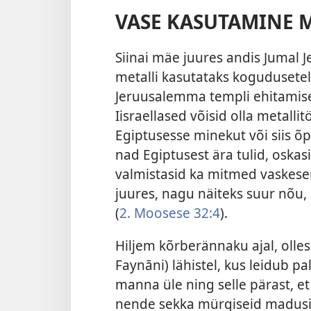
VASE KASUTAMINE M
Siinai mäe juures andis Jumal J
metalli kasutataks kogudusetel
Jeruusalemma templi ehitamisel
Iisraellased võisid olla metal
Egiptusesse minekut või siis õp
nad Egiptusest ära tulid, oskas
valmistasid ka mitmed vaskese
juures, nagu näiteks suur nõu, 
(
2. Moosese 32:4
).
Hiljem kõrberännaku ajal, olle
Faynāni) lähistel, kus leidub p
manna üle ning selle pärast, et
nende sekka mürgiseid madusid,