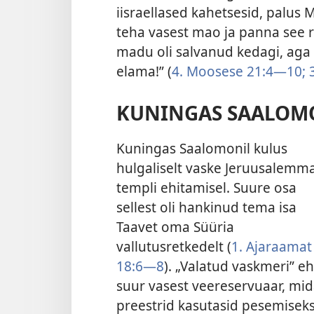
iisraellased kahetsesid, palus 
teha vasest mao ja panna see ri
madu oli salvanud kedagi, aga t
elama!” (
4. Moosese 21:4—10;
3
KUNINGAS SAALOM
Kuningas Saalomonil kulus
hulgaliselt vaske Jeruusalemm
templi ehitamisel. Suure osa
sellest oli hankinud tema isa
Taavet oma Süüria
vallutusretkedelt (
1. Ajaraamat
18:6—8
). „Valatud vaskmeri” e
suur vasest veereservuaar, mi
preestrid kasutasid pesemiseks