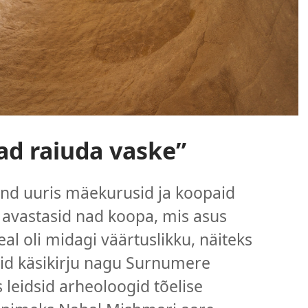
ad raiuda vaske”
nd uuris mäekurusid ja koopaid
s avastasid nad koopa, mis asus
eal oli midagi väärtuslikku, näiteks
eid käsikirju nagu Surnumere
s leidsid arheoloogid tõelise