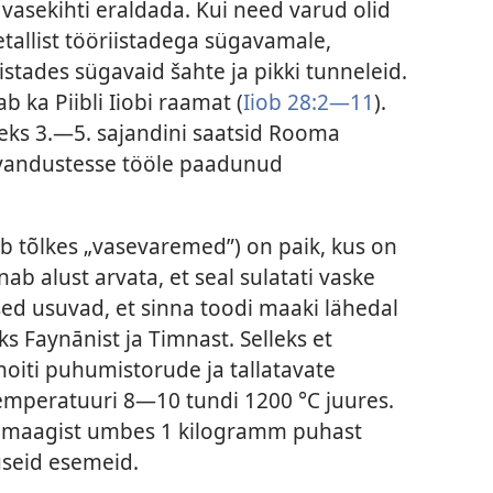
 vasekihti eraldada. Kui need varud olid
llist tööriistadega sügavamale,
tades sügavaid šahte ja pikki tunneleid.
b ka Piibli Iiobi raamat (
Iiob 28:2—11
).
iteks 3.—5. sajandini saatsid Rooma
vandustesse tööle paadunud
b tõlkes „vasevaremed”) on paik, kus on
b alust arvata, et seal sulatati vaske
ed usuvad, et sinna toodi maaki lähedal
s Faynānist ja Timnast. Selleks et
hoiti puhumistorude ja tallatavate
emperatuuri 8—10 tundi 1200 °C juures.
t maagist umbes 1 kilogramm puhast
useid esemeid.