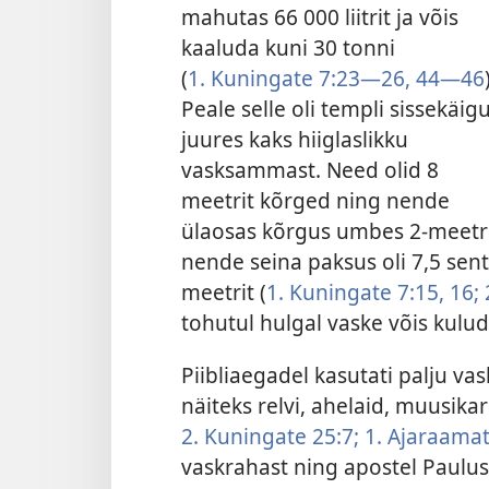
mahutas 66 000 liitrit ja võis
kaaluda kuni 30 tonni
(
1. Kuningate 7:23—26,
44—46
Peale selle oli templi sissekäig
juures kaks hiiglaslikku
vasksammast. Need olid 8
meetrit kõrged ning nende
ülaosas kõrgus umbes 2-meetri
nende seina paksus oli 7,5 sent
meetrit (
1. Kuningate 7:15, 16;
tohutul hulgal vaske võis kulu
Piibliaegadel kasutati palju vas
näiteks relvi, ahelaid, muusikari
2. Kuningate 25:7;
1. Ajaraamat
vaskrahast ning apostel Paulu