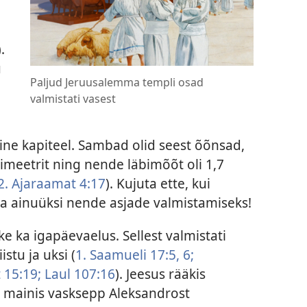
).
u
Paljud Jeruusalemma templi osad
valmistati vasest
ne kapiteel. Sambad olid seest õõnsad,
imeetrit ning nende läbimõõt oli 1,7
2. Ajaraamat 4:17
). Kujuta ette, kui
da ainuüksi nende asjade valmistamiseks!
ke ka igapäevaelus. Sellest valmistati
istu ja uksi (
1. Saamueli 17:5, 6;
 15:19;
Laul 107:16
). Jeesus rääkis
s mainis vasksepp Aleksandrost