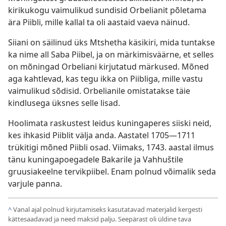
kirikukogu vaimulikud sundisid Orbelianit põletama
ära Piibli, mille kallal ta oli aastaid vaeva näinud.
Siiani on säilinud üks Mtshetha käsikiri, mida tuntakse
ka nime all Saba Piibel, ja on märkimisväärne, et selles
on mõningad Orbeliani kirjutatud märkused. Mõned
aga kahtlevad, kas tegu ikka on Piibliga, mille vastu
vaimulikud sõdisid. Orbelianile omistatakse täie
kindlusega üksnes selle lisad.
Hoolimata raskustest leidus kuningaperes siiski neid,
kes ihkasid Piiblit välja anda. Aastatel 1705—1711
trükitigi mõned Piibli osad. Viimaks, 1743. aastal ilmus
tänu kuningapoegadele Bakarile ja Vahhuštile
gruusiakeelne tervikpiibel. Enam polnud võimalik seda
varjule panna.
^
Vanal ajal polnud kirjutamiseks kasutatavad materjalid kergesti
kättesaadavad ja need maksid palju. Seepärast oli üldine tava