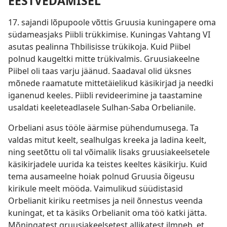
EESTVEDAMISEL
17. sajandi lõpupoole võttis Gruusia kuningapere oma
südameasjaks Piibli trükkimise. Kuningas Vahtang VI
asutas pealinna Thbilisisse trükikoja. Kuid Piibel
polnud kaugeltki mitte trükivalmis. Gruusiakeelne
Piibel oli taas varju jäänud. Saadaval olid üksnes
mõnede raamatute mittetäielikud käsikirjad ja needki
iganenud keeles. Piibli revideerimine ja taastamine
usaldati keeleteadlasele Sulhan-Saba Orbelianile.
Orbeliani asus tööle äärmise pühendumusega. Ta
valdas mitut keelt, sealhulgas kreeka ja ladina keelt,
ning seetõttu oli tal võimalik lisaks gruusiakeelsetele
käsikirjadele uurida ka teistes keeltes käsikirju. Kuid
tema ausameelne hoiak polnud Gruusia õigeusu
kirikule meelt mööda. Vaimulikud süüdistasid
Orbelianit kiriku reetmises ja neil õnnestus veenda
kuningat, et ta käsiks Orbelianit oma töö katki jätta.
Mõningatest gruusiakeelsetest allikatest ilmneb, et