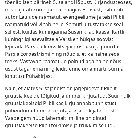
tõenäoliselt pärineb 5. sajandi lõpust. Kirjandusteoses,
mis pajatab kuninganna traagilisest elust, tsiteerib
autor Laulude raamatut, evangeeliume ja teisi Piibli
raamatuid või viitab neile. Samuti jutustatakse seal
sellest, kuidas kuninganna Šušaniki abikaasa, Kartli
kuningriigi asevalitseja Varsken hülgas soovist
lepitada Pärsia ülemvalitsejaid ristiusu ja pöördus
Pärsia zoroastrismi ning nõudis, et ka naine seda
teeks. Vastavalt raamatule polnud aga naine nõus
usust taganema ning leidis enne oma märtrisurma
lohutust Pühakirjast.
Näib, et alates 5. sajandist on järjepidevalt
Piiblit
gruusia keelde tõlgitud ja ümber kirjutatud. Suur hulk
gruusiakeelseid Piibli käsikirju annab tunnistust
pühendunud ümberkirjutajate ja tõlkijate tööst.
Vaadelgem nüüd lähemalt, milline on olnud
gruusiakeelse Piibli tõlkimise ja trükkimise lugu.