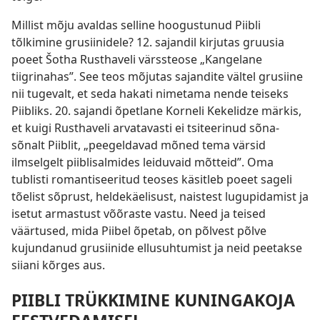
Millist mõju avaldas selline hoogustunud Piibli
tõlkimine grusiinidele? 12. sajandil kirjutas gruusia
poeet Šotha Rusthaveli värssteose „Kangelane
tiigrinahas”. See teos mõjutas sajandite vältel grusiine
nii tugevalt, et seda hakati nimetama nende teiseks
Piibliks. 20. sajandi õpetlane Korneli Kekelidze märkis,
et kuigi Rusthaveli arvatavasti ei tsiteerinud
sõna-
sõnalt Piiblit, „peegeldavad mõned tema värsid
ilmselgelt piiblisalmides leiduvaid mõtteid”. Oma
tublisti romantiseeritud teoses käsitleb poeet sageli
tõelist sõprust, heldekäelisust, naistest lugupidamist ja
isetut armastust võõraste vastu. Need ja teised
väärtused, mida Piibel õpetab, on põlvest põlve
kujundanud grusiinide ellusuhtumist ja neid peetakse
siiani kõrges aus.
PIIBLI TRÜKKIMINE KUNINGAKOJA