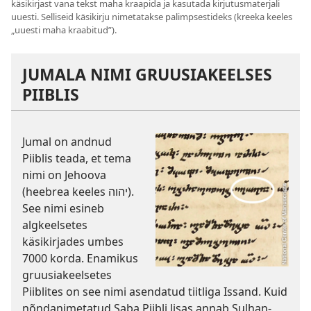
käsikirjast vana tekst maha kraapida ja kasutada kirjutusmaterjali
uuesti. Selliseid käsikirju nimetatakse palimpsestideks (kreeka keeles
„uuesti maha kraabitud”).
JUMALA NIMI GRUUSIAKEELSES
PIIBLIS
Jumal on andnud
Piiblis teada, et tema
nimi on Jehoova
(heebrea keeles יהוה).
See nimi esineb
algkeelsetes
käsikirjades umbes
7000 korda. Enamikus
gruusiakeelsetes
Piiblites on see nimi asendatud tiitliga Issand. Kuid
nõndanimetatud Saba Piibli lisas annab Sulhan-