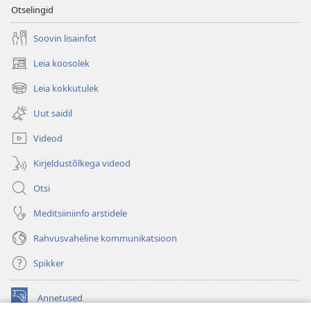
Otselingid
Soovin lisainfot
Leia koosolek
(avab
uue
Leia kokkutulek
(avab
akna)
uue
Uut saidil
akna)
Videod
Kirjeldustõlkega videod
Otsi
Meditsiiniinfo arstidele
Rahvusvaheline kommunikatsioon
Spikker
Annetused
(avab