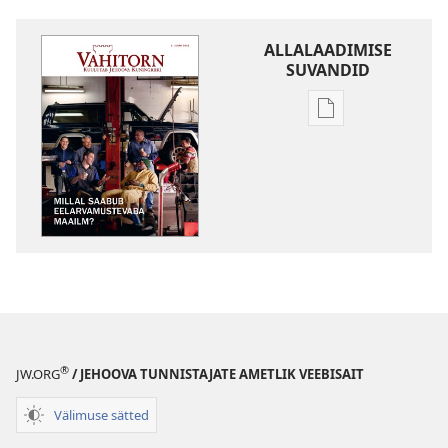
ALLALAADIMISE
SUVANDID
Väljaannete
allalaadimisvõi
VAHITORN
Millal
saabub
eelarvamusteva
maailm?
®
JW.ORG
/ JEHOOVA TUNNISTAJATE AMETLIK VEEBISAIT
Välimuse sätted