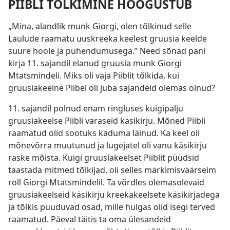
PIIBLI TÕLKIMINE HOOGUSTUB
„Mina, alandlik munk Giorgi, olen tõlkinud selle
Laulude raamatu uuskreeka keelest gruusia keelde
suure hoole ja pühendumusega.” Need sõnad pani
kirja 11. sajandil elanud gruusia munk Giorgi
Mtatsmindeli. Miks oli vaja Piiblit tõlkida, kui
gruusiakeelne Piibel oli juba sajandeid olemas olnud?
11. sajandil polnud enam ringluses kuigipalju
gruusiakeelse Piibli varaseid käsikirju. Mõned Piibli
raamatud olid sootuks kaduma läinud. Ka keel oli
mõnevõrra muutunud ja lugejatel oli vanu käsikirju
raske mõista. Kuigi gruusiakeelset Piiblit püüdsid
taastada mitmed tõlkijad, oli selles märkimisväärseim
roll Giorgi Mtatsmindelil. Ta võrdles olemasolevaid
gruusiakeelseid käsikirju kreekakeelsete käsikirjadega
ja tõlkis puuduvad osad, mille hulgas olid isegi terved
raamatud. Päeval täitis ta oma ülesandeid