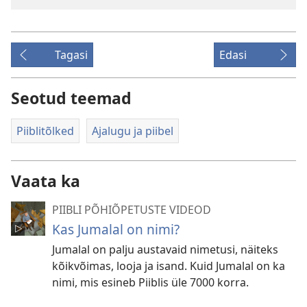
Tagasi
Edasi
Seotud teemad
Piiblitõlked
Ajalugu ja piibel
Vaata ka
PIIBLI PÕHIÕPETUSTE VIDEOD
Kas Jumalal on nimi?
Jumalal on palju austavaid nimetusi, näiteks
kõikvõimas, looja ja isand. Kuid Jumalal on ka
nimi, mis esineb Piiblis üle 7000 korra.