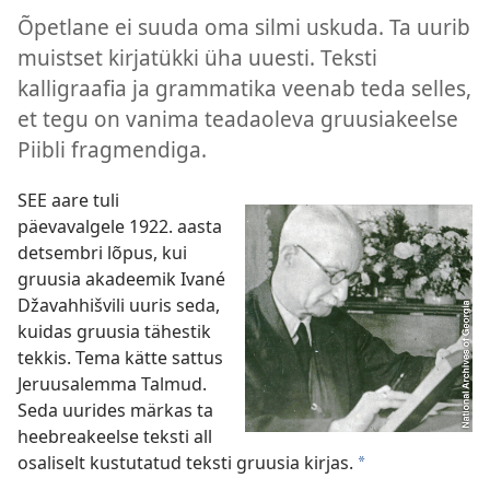
Õpetlane ei suuda oma silmi uskuda. Ta uurib
muistset kirjatükki üha uuesti. Teksti
kalligraafia ja grammatika veenab teda selles,
et tegu on vanima teadaoleva gruusiakeelse
Piibli fragmendiga.
SEE aare tuli
päevavalgele 1922. aasta
detsembri lõpus, kui
gruusia akadeemik Ivané
Džavahhišvili uuris seda,
kuidas gruusia tähestik
tekkis. Tema kätte sattus
Jeruusalemma Talmud.
Seda uurides märkas ta
heebreakeelse teksti all
osaliselt kustutatud teksti gruusia kirjas.
*