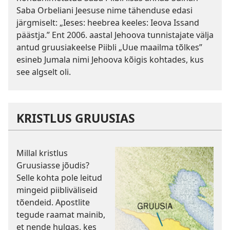
Saba Orbeliani Jeesuse nime tähenduse edasi
järgmiselt: „Ieses: heebrea keeles: Ieova Issand
päästja.” Ent 2006. aastal Jehoova tunnistajate välja
antud gruusiakeelse Piibli „Uue maailma tõlkes”
esineb Jumala nimi Jehoova kõigis kohtades, kus
see algselt oli.
KRISTLUS GRUUSIAS
Millal kristlus
Gruusiasse jõudis?
Selle kohta pole leitud
mingeid piibliväliseid
tõendeid. Apostlite
tegude raamat mainib,
et nende hulgas, kes