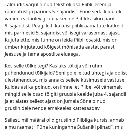
Talmudis varjul olnud tekst oli osa Piibli Jeremija
raamatust ja pärines 5. sajandist. Enne seda leidu oli
vanim teadaolev gruusiakeelne Piibli käsikiri pärit
9. sajandist. Peagi leiti ka teisi piibliraamatute katkeid,
mis pärinesid 5. sajandist või isegi varasemast ajast.
Kujuta ette, mis tunne on leida Piibli osasid, mis on
ümber kirjutatud kõigest mõnisada aastat pärast
Jeesuse ja tema apostlite eluaega.
Kes selle tõlke tegi? Kas üks tõlkija või rühm
pühendunud tõlkijaid? Seni pole leitud ühtegi ajaloolist
ülestähendust, mis annaks sellele küsimusele vastuse.
Kuidas asi ka polnud, on ilmne, et Piibel või vähemalt
mingid selle osad tõlgiti gruusia keelde juba 4. sajandil
ja et alates sellest ajast on Jumala Sõna olnud
grusiinidele nende emakeeles kättesaadav.
Sellest, mil määral olid grusiinid Piibliga kursis, annab
aimu raamat „Püha kuninganna Šušaniki piinad”, mis