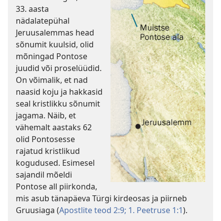
33. aasta
nädalatepühal
Jeruusalemmas head
sõnumit kuulsid, olid
mõningad Pontose
juudid või proselüüdid.
On võimalik, et nad
naasid koju ja hakkasid
seal kristlikku sõnumit
jagama. Näib, et
vähemalt aastaks 62
olid Pontosesse
rajatud kristlikud
kogudused. Esimesel
sajandil mõeldi
Pontose all piirkonda,
mis asub tänapäeva Türgi kirdeosas ja piirneb
Gruusiaga (
Apostlite teod 2:9;
1. Peetruse 1:1
).