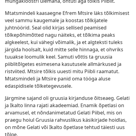
mungakloostri ülemana, õhtuti aga tõlkis Piiblit.
Mtatsmindeli kaasaegne Efrem Mtsire läks tõlkimisest
veel sammu kaugemale ja koostas tõlkijatele
juhtnöörid. Seal olid kirjas sellised peamised
tõlkepõhimõtted nagu näiteks, et tõlkima peaks
algkeelest, kui vähegi võimalik, ja et algteksti tuleks
järgida hoolsalt, kuid mitte selle hinnaga, et ohvriks
tuuakse loomulik keel. Samuti võttis ta gruusia
piiblitõlgetes esimesena kasutusele allmärkused ja
ristviited. Mtsire tõlkis uuesti mitu Piibli raamatut.
Mtatsmindeli ja Mtsire panid oma tööga aluse
edaspidisele tõlketegevusele.
Järgmine sajand oli gruusia kirjanduse õitseaeg. Gelati
ja Ikalto linna rajati akadeemiad. Enamik õpetlasi on
arvamusel, et nõndanimetatud Gelati Piibel, mis on
praegu hoiul Gruusia rahvuslikus käsikirjade hoidlas,
on mõne Gelati või Ikalto õpetlase tehtud täiesti uus
tõlge.