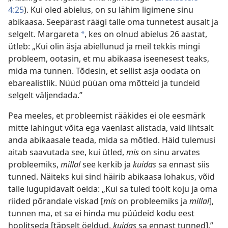
4:25
). Kui oled abielus, on su lähim ligimene sinu
abikaasa. Seepärast räägi talle oma tunnetest ausalt ja
selgelt. Margareta
, kes on olnud abielus 26 aastat,
*
ütleb: „Kui olin äsja abiellunud ja meil tekkis mingi
probleem, ootasin, et mu abikaasa iseenesest teaks,
mida ma tunnen. Tõdesin, et sellist asja oodata on
ebarealistlik. Nüüd püüan oma mõtteid ja tundeid
selgelt väljendada.”
Pea meeles, et probleemist rääkides ei ole eesmärk
mitte lahingut võita ega vaenlast alistada, vaid lihtsalt
anda abikaasale teada, mida sa mõtled. Häid tulemusi
aitab saavutada see, kui ütled,
mis
on sinu arvates
probleemiks,
millal
see kerkib ja
kuidas
sa ennast siis
tunned. Näiteks kui sind häirib abikaasa lohakus, võid
talle lugupidavalt öelda: „Kui sa tuled töölt koju ja oma
riided põrandale viskad [
mis
on probleemiks ja
millal
],
tunnen ma, et sa ei hinda mu püüdeid kodu eest
hoolitseda [täpselt öeldud,
kuidas
sa ennast tunned].”