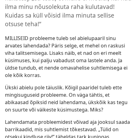
ilma minu nõusolekuta raha kulutavad!
Kuidas sa küll võisid ilma minuta sellise
otsuse teha!”
MILLISEID probleeme tuleb sel abielupaaril sinu
arvates lahendada? Päris selge, et mehel on raskusi
viha talitsemisega. Lisaks näib, et nad on eri meelt
küsimuses, kui palju vabadust oma lastele anda. Ja
üldse tundub, et nende omavahelise suhtlemisega ei
ole kõik korras.
Ükski abielu pole täiuslik. Kõigil paaridel tuleb ette
mingisuguseid probleeme. On väga tähtis, et
abikaasad õpiksid neid lahendama, ükskõik kas tegu
on suurte või väikeste küsimustega. Miks?
Lahendamata probleemidest võivad aja jooksul saada
barrikaadid, mis suhtlemist tõkestavad. „Tülid on
otsekui kindluse riiv!” täheldas tark kuningas