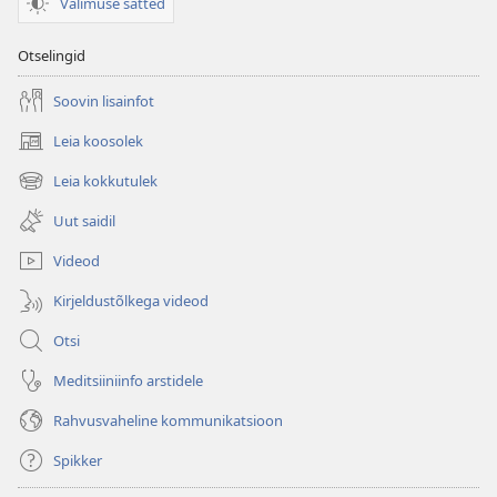
Välimuse sätted
Otselingid
Soovin lisainfot
Leia koosolek
(avab
uue
Leia kokkutulek
(avab
akna)
uue
Uut saidil
akna)
Videod
Kirjeldustõlkega videod
Otsi
Meditsiiniinfo arstidele
Rahvusvaheline kommunikatsioon
Spikker