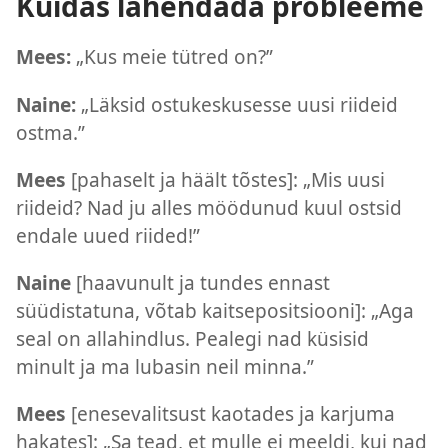
Kuidas lahendada probleeme
Mees:
„Kus meie tütred on?”
Naine:
„Läksid ostukeskusesse uusi riideid
ostma.”
Mees
[pahaselt ja häält tõstes]: „Mis uusi
riideid? Nad ju alles möödunud kuul ostsid
endale uued riided!”
Naine
[haavunult ja tundes ennast
süüdistatuna, võtab kaitsepositsiooni]: „Aga
seal on allahindlus. Pealegi nad küsisid
minult ja ma lubasin neil minna.”
Mees
[enesevalitsust kaotades ja karjuma
hakates]: „Sa tead, et mulle ei meeldi, kui nad