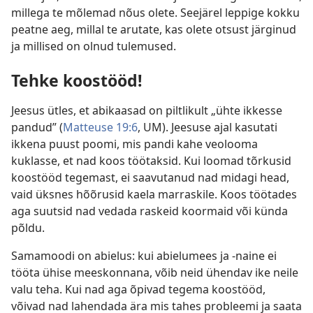
millega te mõlemad nõus olete. Seejärel leppige kokku
peatne aeg, millal te arutate, kas olete otsust järginud
ja millised on olnud tulemused.
Tehke koostööd!
Jeesus ütles, et abikaasad on piltlikult „ühte ikkesse
pandud” (
Matteuse 19:6
, UM). Jeesuse ajal kasutati
ikkena puust poomi, mis pandi kahe veolooma
kuklasse, et nad koos töötaksid. Kui loomad tõrkusid
koostööd tegemast, ei saavutanud nad midagi head,
vaid üksnes hõõrusid kaela marraskile. Koos töötades
aga suutsid nad vedada raskeid koormaid või künda
põldu.
Samamoodi on abielus: kui abielumees ja -naine ei
tööta ühise meeskonnana, võib neid ühendav ike neile
valu teha. Kui nad aga õpivad tegema koostööd,
võivad nad lahendada ära mis tahes probleemi ja saata