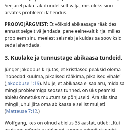
Seejärel paku taktitundeliselt välja, mis oleks sinu
arvates probleemi lahendus.
PROOVI JÄRGMIST:
Et võiksid abikaasaga rääkides
ennast selgelt väljendada, pane eelnevalt kirja, milles
probleem sinu meelest seisneb ja kuidas sa sooviksid
seda lahendada.
3. Kuulake ja tunnustage abikaasa tundeid.
Jünger Jakoobus kirjutas, et kristlased peaksid olema
’nobedad kuulma, pikalised rääkima, pikalised vihale’
(
Jakoobuse 1:19
). Mulje, et abikaasa ei saa aru, mida sa
mingi probleemiga seoses tunned, on üks peamisi
abielu õnnetuks muutumise põhjuseid. Ära siis sina
mingil juhul jäta oma abikaasale sellist muljet!
(
Matteuse 7:12
.)
Wolfgang, kes on olnud abielus 35 aastat, ütleb: „Kui
arutame mõnda probleemi, tunnen mingit sisemist