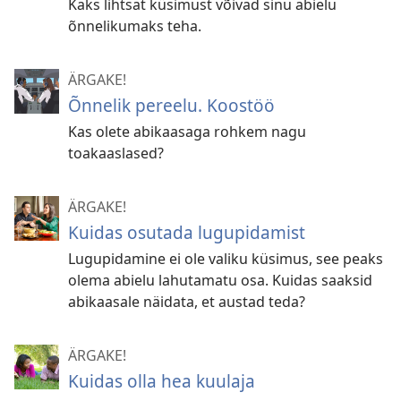
Kaks lihtsat küsimust võivad sinu abielu
õnnelikumaks teha.
ÄRGAKE!
Õnnelik pereelu. Koostöö
Kas olete abikaasaga rohkem nagu
toakaaslased?
ÄRGAKE!
Kuidas osutada lugupidamist
Lugupidamine ei ole valiku küsimus, see peaks
olema abielu lahutamatu osa. Kuidas saaksid
abikaasale näidata, et austad teda?
ÄRGAKE!
Kuidas olla hea kuulaja