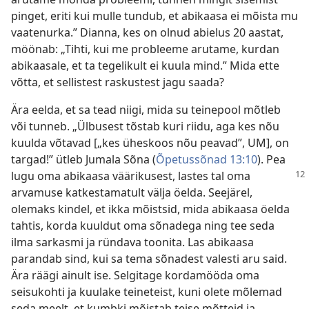
pinget, eriti kui mulle tundub, et abikaasa ei mõista mu
vaatenurka.” Dianna, kes on olnud abielus 20 aastat,
möönab: „Tihti, kui me probleeme arutame, kurdan
abikaasale, et ta tegelikult ei kuula mind.” Mida ette
võtta, et sellistest raskustest jagu saada?
Ära eelda, et sa tead niigi, mida su teinepool mõtleb
või tunneb. „Ülbusest tõstab kuri riidu, aga kes nõu
kuulda võtavad [„kes üheskoos nõu peavad”, UM], on
targad!” ütleb Jumala Sõna (
Õpetussõnad 13:10
). Pea
lugu oma abikaasa väärikusest, lastes tal oma
arvamuse katkestamatult välja öelda. Seejärel,
olemaks kindel, et ikka mõistsid, mida abikaasa öelda
tahtis, korda kuuldut oma sõnadega ning tee seda
ilma sarkasmi ja ründava toonita. Las abikaasa
parandab sind, kui sa tema sõnadest valesti aru said.
Ära räägi ainult ise. Selgitage kordamööda oma
seisukohti ja kuulake teineteist, kuni olete mõlemad
seda meelt, et kumbki mõistab teise mõtteid ja