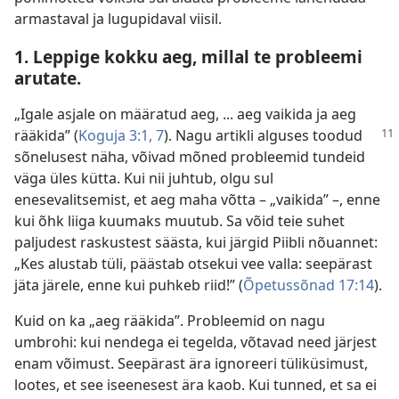
armastaval ja lugupidaval viisil.
1. Leppige kokku aeg, millal te probleemi
arutate.
„Igale asjale on määratud aeg, ... aeg vaikida ja aeg
rääkida” (
Koguja 3:1,
7
).
Nagu artikli alguses toodud
sõnelusest näha, võivad mõned probleemid tundeid
väga üles kütta. Kui nii juhtub, olgu sul
enesevalitsemist, et aeg maha võtta – „vaikida” –, enne
kui õhk liiga kuumaks muutub. Sa võid teie suhet
paljudest raskustest säästa, kui järgid Piibli nõuannet:
„Kes alustab tüli, päästab otsekui vee valla: seepärast
jäta järele, enne kui puhkeb riid!” (
Õpetussõnad 17:14
).
Kuid on ka „aeg rääkida”. Probleemid on nagu
umbrohi: kui nendega ei tegelda, võtavad need järjest
enam võimust. Seepärast ära ignoreeri tüliküsimust,
lootes, et see iseenesest ära kaob. Kui tunned, et sa ei