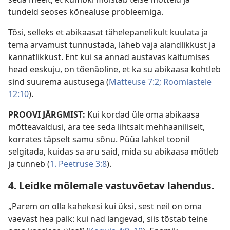
tundeid seoses kõnealuse probleemiga.
Tõsi, selleks et abikaasat tähelepanelikult kuulata ja
tema arvamust tunnustada, läheb vaja alandlikkust ja
kannatlikkust. Ent kui sa annad austavas käitumises
head eeskuju, on tõenäoline, et ka su abikaasa kohtleb
sind suurema austusega (
Matteuse 7:2;
Roomlastele
12:10
).
PROOVI JÄRGMIST:
Kui kordad üle oma abikaasa
mõtteavaldusi, ära tee seda lihtsalt mehhaaniliselt,
korrates täpselt samu sõnu. Püüa lahkel toonil
selgitada, kuidas sa aru said, mida su abikaasa mõtleb
ja tunneb (
1. Peetruse 3:8
).
4. Leidke mõlemale vastuvõetav lahendus.
„Parem on olla kahekesi kui üksi, sest neil on oma
vaevast hea palk: kui nad langevad, siis tõstab teine