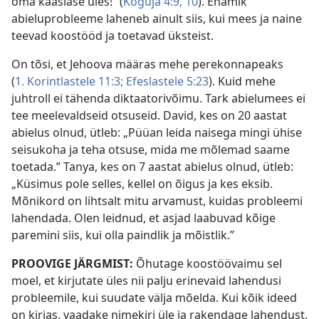
oma kaaslase üles!” (
Koguja 4:9, 10
). Enamik
abieluprobleeme laheneb ainult siis, kui mees ja naine
teevad koostööd ja toetavad üksteist.
On tõsi, et Jehoova määras mehe perekonnapeaks
(
1. Korintlastele 11:3;
Efeslastele 5:23
). Kuid mehe
juhtroll ei tähenda diktaatorivõimu. Tark abielumees ei
tee meelevaldseid otsuseid. David, kes on 20 aastat
abielus olnud, ütleb: „Püüan leida naisega mingi ühise
seisukoha ja teha otsuse, mida me mõlemad saame
toetada.” Tanya, kes on 7 aastat abielus olnud, ütleb:
„Küsimus pole selles, kellel on õigus ja kes eksib.
Mõnikord on lihtsalt mitu arvamust, kuidas probleemi
lahendada. Olen leidnud, et asjad laabuvad kõige
paremini siis, kui olla paindlik ja mõistlik.”
PROOVIGE JÄRGMIST:
Õhutage koostöövaimu sel
moel, et kirjutate üles nii palju erinevaid lahendusi
probleemile, kui suudate välja mõelda. Kui kõik ideed
on kirjas, vaadake nimekiri üle ja rakendage lahendust,