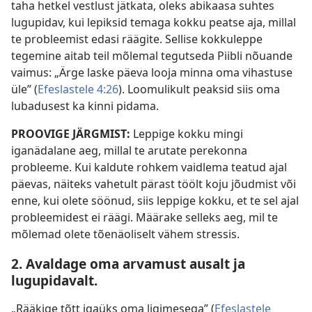
taha hetkel vestlust jätkata, oleks abikaasa suhtes
lugupidav, kui lepiksid temaga kokku peatse aja, millal
te probleemist edasi räägite. Sellise kokkuleppe
tegemine aitab teil mõlemal tegutseda Piibli nõuande
vaimus: „Ärge laske päeva looja minna oma vihastuse
üle” (
Efeslastele 4:26
). Loomulikult peaksid siis oma
lubadusest ka kinni pidama.
PROOVIGE JÄRGMIST:
Leppige kokku mingi
iganädalane aeg, millal te arutate perekonna
probleeme. Kui kaldute rohkem vaidlema teatud ajal
päevas, näiteks vahetult pärast töölt koju jõudmist või
enne, kui olete söönud, siis leppige kokku, et te sel ajal
probleemidest ei räägi. Määrake selleks aeg, mil te
mõlemad olete tõenäoliselt vähem stressis.
2. Avaldage oma arvamust ausalt ja
lugupidavalt.
„Rääkige tõtt igaüks oma ligimesega” (
Efeslastele