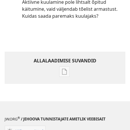
Aktiivne kuulamine pole lihtsalt õpitud
käitumine, vaid väljendab tõelist armastust.
Kuidas saada paremaks kuulajaks?
ALLALAADIMISE SUVANDID
Väljaannete
allalaadimisvõimalused
VAHITORN
Mai 2008
®
JW.ORG
/ JEHOOVA TUNNISTAJATE AMETLIK VEEBISAIT