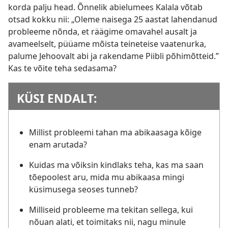
korda palju head. Õnnelik abielumees Kalala võtab
otsad kokku nii: „Oleme naisega 25 aastat lahendanud
probleeme nõnda, et räägime omavahel ausalt ja
avameelselt, püüame mõista teineteise vaatenurka,
palume Jehoovalt abi ja rakendame Piibli põhimõtteid.”
Kas te võite teha sedasama?
KÜSI ENDALT:
Millist probleemi tahan ma abikaasaga kõige
enam arutada?
Kuidas ma võiksin kindlaks teha, kas ma saan
tõepoolest aru, mida mu abikaasa mingi
küsimusega seoses tunneb?
Milliseid probleeme ma tekitan sellega, kui
nõuan alati, et toimitaks nii, nagu minule