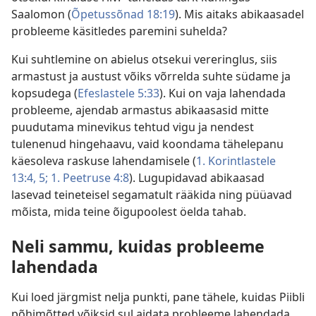
Saalomon (
Õpetussõnad 18:19
). Mis aitaks abikaasadel
probleeme käsitledes paremini suhelda?
Kui suhtlemine on abielus otsekui vereringlus, siis
armastust ja austust võiks võrrelda suhte südame ja
kopsudega (
Efeslastele 5:33
). Kui on vaja lahendada
probleeme, ajendab armastus abikaasasid mitte
puudutama minevikus tehtud vigu ja nendest
tulenenud hingehaavu, vaid koondama tähelepanu
käesoleva raskuse lahendamisele (
1. Korintlastele
13:4, 5;
1. Peetruse 4:8
). Lugupidavad abikaasad
lasevad teineteisel segamatult rääkida ning püüavad
mõista, mida teine õigupoolest öelda tahab.
Neli sammu, kuidas probleeme
lahendada
Kui loed järgmist nelja punkti, pane tähele, kuidas Piibli
põhimõtted võiksid sul aidata probleeme lahendada