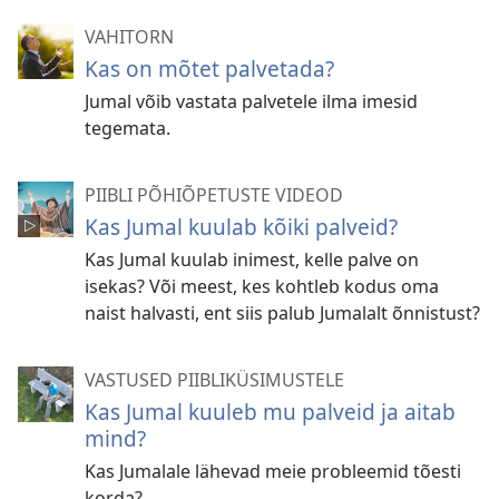
VAHITORN
Kas on mõtet palvetada?
Jumal võib vastata palvetele ilma imesid
tegemata.
PIIBLI PÕHIÕPETUSTE VIDEOD
Kas Jumal kuulab kõiki palveid?
Kas Jumal kuulab inimest, kelle palve on
isekas? Või meest, kes kohtleb kodus oma
naist halvasti, ent siis palub Jumalalt õnnistust?
VASTUSED PIIBLIKÜSIMUSTELE
Kas Jumal kuuleb mu palveid ja aitab
mind?
Kas Jumalale lähevad meie probleemid tõesti
korda?