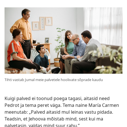
Tihti vastab Jumal meie palvetele hoolivate sõprade kaudu
Kuigi palved ei toonud poega tagasi, aitasid need
Pedrot ja tema peret väga. Tema naine María Carmen
meenutab: „Palved aitasid mul leinas vastu pidada.
Teadsin, et Jehoova mõistab mind, sest kui ma
palvetasin, valdas mind suur rahu.”