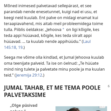
Mõned inimesed palvetavad sellepärast, et see
parandab nende enesetunnet, kuigi nad ei usu, et
keegi neid kuulab. Ent palve on midagi enamat kui
teraapiavahend, mis aitab meil probleemidega toime
tulla. Piiblis öeldakse: „Jehoova
on ligi kõigile, kes
a
teda appi hüüavad, kõigile, kes teda siiralt appi
hüüavad. ... ta kuulab nende appihüüdu.” (
Laul
145:18, 19
.)
Seega me võime olla kindlad, et Jumal Jehoova kuulab
oma teenijate palveid. Ta ise on öelnud: „Te hüüate
mind ning tulete ja palvetate minu poole ja ma kuulan
teid.” (
Jeremija 29:12
.)
JUMAL TAHAB, ET ME TEMA POOLE
PALVETAKSIME
„Olge püsivad