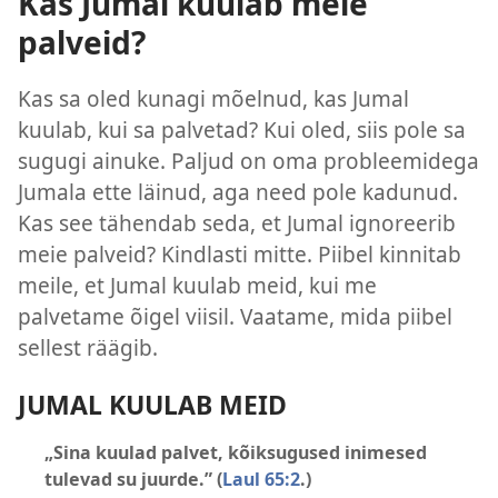
Kas Jumal kuulab meie
palveid?
Kas sa oled kunagi mõelnud, kas Jumal
kuulab, kui sa palvetad? Kui oled, siis pole sa
sugugi ainuke. Paljud on oma probleemidega
Jumala ette läinud, aga need pole kadunud.
Kas see tähendab seda, et Jumal ignoreerib
meie palveid? Kindlasti mitte. Piibel kinnitab
meile, et Jumal kuulab meid, kui me
palvetame õigel viisil. Vaatame, mida piibel
sellest räägib.
JUMAL KUULAB MEID
„Sina kuulad palvet, kõiksugused inimesed
tulevad su juurde.” (
Laul 65:2
.)