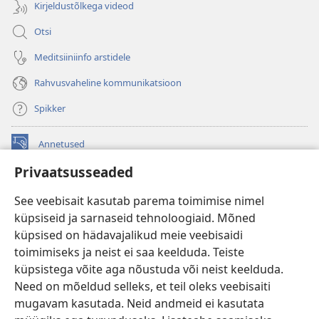
Kirjeldustõlkega videod
Otsi
Meditsiiniinfo arstidele
Rahvusvaheline kommunikatsioon
Spikker
Annetused
(avab
uue
Privaatsusseaded
akna)
Vahitorni VEEBIRAAMATUKOGU
(avab
See veebisait kasutab parema toimimise nimel
uue
®
JW Hub
küpsiseid ja sarnaseid tehnoloogiaid. Mõned
akna)
(avab
küpsised on hädavajalikud meie veebisaidi
uue
®
JW Library
akna)
toimimiseks ja neist ei saa keelduda. Teiste
küpsistega võite aga nõustuda või neist keelduda.
Watchtower Library
Need on mõeldud selleks, et teil oleks veebisaiti
mugavam kasutada. Neid andmeid ei kasutata