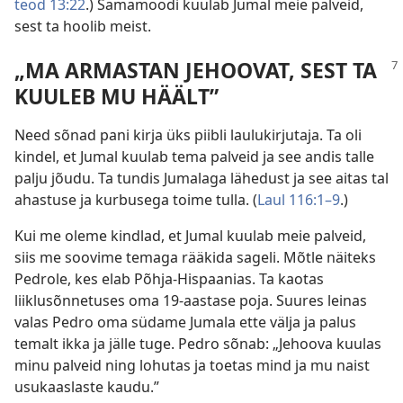
teod 13:22
.) Samamoodi kuulab Jumal meie palveid,
sest ta hoolib meist.
„MA ARMASTAN JEHOOVAT, SEST TA
KUULEB MU HÄÄLT”
Need sõnad pani kirja üks piibli laulukirjutaja. Ta oli
kindel, et Jumal kuulab tema palveid ja see andis talle
palju jõudu. Ta tundis Jumalaga lähedust ja see aitas tal
ahastuse ja kurbusega toime tulla. (
Laul 116:1–9
.)
Kui me oleme kindlad, et Jumal kuulab meie palveid,
siis me soovime temaga rääkida sageli. Mõtle näiteks
Pedrole, kes elab Põhja-Hispaanias. Ta kaotas
liiklusõnnetuses oma 19-aastase poja. Suures leinas
valas Pedro oma südame Jumala ette välja ja palus
temalt ikka ja jälle tuge. Pedro sõnab: „Jehoova kuulas
minu palveid ning lohutas ja toetas mind ja mu naist
usukaaslaste kaudu.”