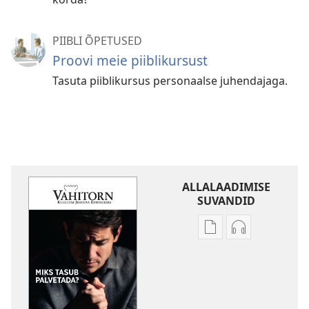
PIIBLI ÕPETUSED
Proovi meie piiblikursust
Tasuta piiblikursus personaalse juhendajaga.
ALLALAADIMISE
SUVANDID
Väljaannete
Helisalvestist
allalaadimisvõima
allalaadimis
VAHITORN
VAHITORN
Miks
Miks
tasub
tasub