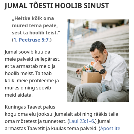
JUMAL TÕESTI HOOLIB SINUST
„Heitke kõik oma
mured tema peale,
sest ta hoolib teist.”
(
1. Peetruse 5:7
.)
Jumal soovib kuulda
meie palveid sellepärast,
et ta armastab meid ja
hoolib meist. Ta teab
kõiki meie probleeme ja
muresid ning soovib
meid aidata.
Kuningas Taavet palus
kogu oma elu jooksul Jumalalt abi ning rääkis talle
oma mõtetest ja tunnetest. (
Laul 23:1–6
.) Jumal
armastas Taavetit ja kuulas tema palveid. (
Apostlite