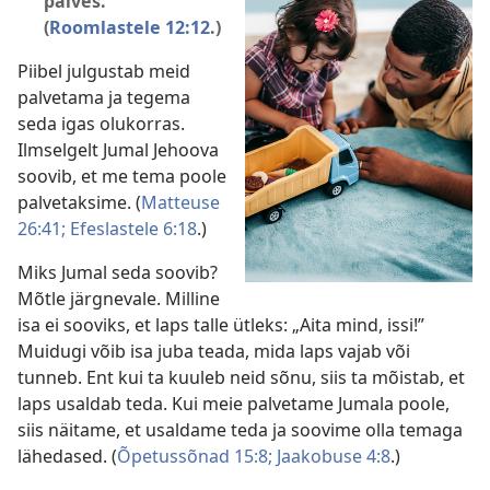
palves.”
(
Roomlastele 12:12
.)
Piibel julgustab meid
palvetama ja tegema
seda igas olukorras.
Ilmselgelt Jumal Jehoova
soovib, et me tema poole
palvetaksime. (
Matteuse
26:41;
Efeslastele 6:18
.)
Miks Jumal seda soovib?
Mõtle järgnevale. Milline
isa ei sooviks, et laps talle ütleks: „Aita mind, issi!”
Muidugi võib isa juba teada, mida laps vajab või
tunneb. Ent kui ta kuuleb neid sõnu, siis ta mõistab, et
laps usaldab teda. Kui meie palvetame Jumala poole,
siis näitame, et usaldame teda ja soovime olla temaga
lähedased. (
Õpetussõnad 15:8;
Jaakobuse 4:8
.)