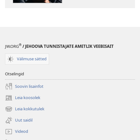
palvetada?
palvetada?
®
JW.ORG
/ JEHOOVA TUNNISTAJATE AMETLIK VEEBISAIT
Välimuse sätted
Otselingid
Soovin lisainfot
Leia koosolek
(avab
uue
Leia kokkutulek
(avab
akna)
uue
Uut saidil
akna)
Videod