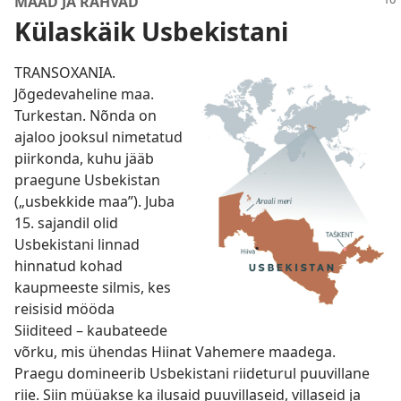
MAAD JA RAHVAD
Külaskäik Usbekistani
TRANSOXANIA.
Jõgedevaheline maa.
Turkestan. Nõnda on
ajaloo jooksul nimetatud
piirkonda, kuhu jääb
praegune Usbekistan
(„usbekkide maa”). Juba
15. sajandil olid
Usbekistani linnad
hinnatud kohad
kaupmeeste silmis, kes
reisisid mööda
Siiditeed – kaubateede
võrku, mis ühendas Hiinat Vahemere maadega.
Praegu domineerib Usbekistani riideturul puuvillane
riie. Siin müüakse ka ilusaid puuvillaseid, villaseid ja