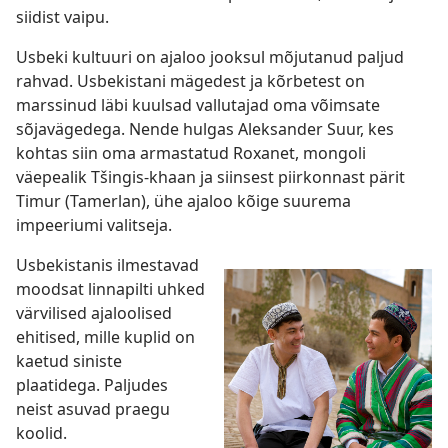
siidist vaipu.
Usbeki kultuuri on ajaloo jooksul mõjutanud paljud
rahvad. Usbekistani mägedest ja kõrbetest on
marssinud läbi kuulsad vallutajad oma võimsate
sõjavägedega. Nende hulgas Aleksander Suur, kes
kohtas siin oma armastatud Roxanet, mongoli
väepealik Tšingis-khaan ja siinsest piirkonnast pärit
Timur (Tamerlan), ühe ajaloo kõige suurema
impeeriumi valitseja.
Usbekistanis ilmestavad
moodsat linnapilti uhked
värvilised ajaloolised
ehitised, mille kuplid on
kaetud siniste
plaatidega. Paljudes
neist asuvad praegu
koolid.