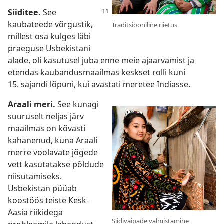
Siiditee.
See
kaubateede võrgustik,
Traditsiooniline riietus
millest osa kulges läbi
praeguse Usbekistani
alade, oli kasutusel juba enne meie ajaarvamist ja
etendas kaubandusmaailmas keskset rolli kuni
15. sajandi lõpuni, kui avastati meretee Indiasse.
Araali meri.
See kunagi
suuruselt neljas järv
maailmas on kõvasti
kahanenud, kuna Araali
merre voolavate jõgede
vett kasutatakse põldude
niisutamiseks.
Usbekistan püüab
koostöös teiste Kesk-
Aasia riikidega
Siidivaipade valmistamine