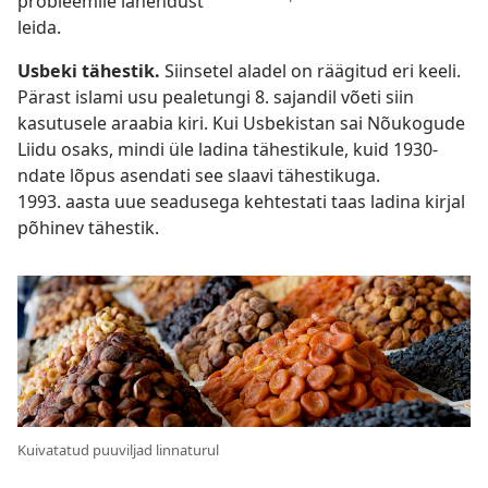
probleemile lahendust
leida.
Usbeki tähestik.
Siinsetel aladel on räägitud eri keeli.
Pärast islami usu pealetungi 8. sajandil võeti siin
kasutusele araabia kiri. Kui Usbekistan sai Nõukogude
Liidu osaks, mindi üle ladina tähestikule, kuid 1930-
ndate lõpus asendati see slaavi tähestikuga.
1993. aasta uue seadusega kehtestati taas ladina kirjal
põhinev tähestik.
Kuivatatud puuviljad linnaturul