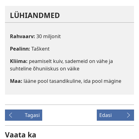
LÜHIANDMED
Rahvaarv:
30 miljonit
Pealinn:
Taškent
Kliima:
peamiselt kuiv, sademeid on vähe ja
suhteline õhuniiskus on väike
Maa:
lääne pool tasandikuline, ida pool mägine
Tagasi
Edasi
Vaata ka