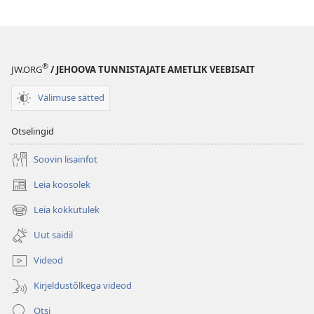
tahaks
tahaks
Jumalalt
Jumalalt
küsida
küsida
®
JW.ORG
/ JEHOOVA TUNNISTAJATE AMETLIK VEEBISAIT
Välimuse sätted
Otselingid
Soovin lisainfot
Leia koosolek
(avab
uue
Leia kokkutulek
(avab
akna)
uue
Uut saidil
akna)
Videod
Kirjeldustõlkega videod
Otsi