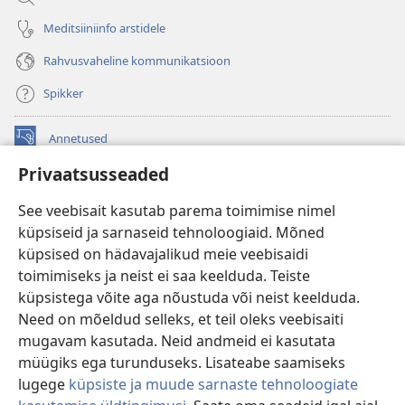
Meditsiiniinfo arstidele
Rahvusvaheline kommunikatsioon
Spikker
Annetused
(avab
uue
Privaatsusseaded
akna)
Vahitorni VEEBIRAAMATUKOGU
(avab
See veebisait kasutab parema toimimise nimel
uue
®
JW Hub
küpsiseid ja sarnaseid tehnoloogiaid. Mõned
akna)
(avab
küpsised on hädavajalikud meie veebisaidi
uue
®
JW Library
akna)
toimimiseks ja neist ei saa keelduda. Teiste
küpsistega võite aga nõustuda või neist keelduda.
Watchtower Library
Need on mõeldud selleks, et teil oleks veebisaiti
mugavam kasutada. Neid andmeid ei kasutata
müügiks ega turunduseks. Lisateabe saamiseks
lugege
küpsiste ja muude sarnaste tehnoloogiate
Copyright
© 2026 Watch Tower Bible and Tract Society of Pennsylvania.