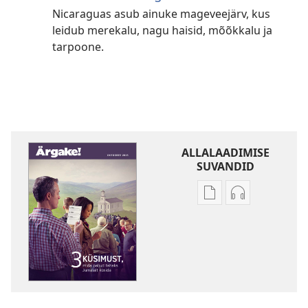
Nicaraguas asub ainuke mageveejärv, kus
leidub merekalu, nagu haisid, mõõkkalu ja
tarpoone.
ALLALAADIMISE
SUVANDID
Väljaannete
Helisalvestist
allalaadimisvõima
allalaadimis
ÄRGAKE!
ÄRGAKE!
Kolm
Kolm
küsimust,
küsimust,
mida
mida
paljud
paljud