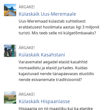
ÄRGAKE!
Külaskäik Uus-Meremaale
Uus-Meremaad külastab suhtelisest
eraldatusest hoolimata aastas ligi 3 miljonit
turisti. Mis teeb selle nii külgetõmbavaks?
ÄRGAKE!
Külaskäik Kasahstani
Varasematel aegadel elasid kasahhid
nomaadielu ja elasid jurtades. Kuidas
kajastuvad nende tänapäevases elustiilis
nende esivanemate traditsioonid?
ÄRGAKE!
Külaskäik Hispaaniasse
Hispaania on nii maastiku kui ka elanike