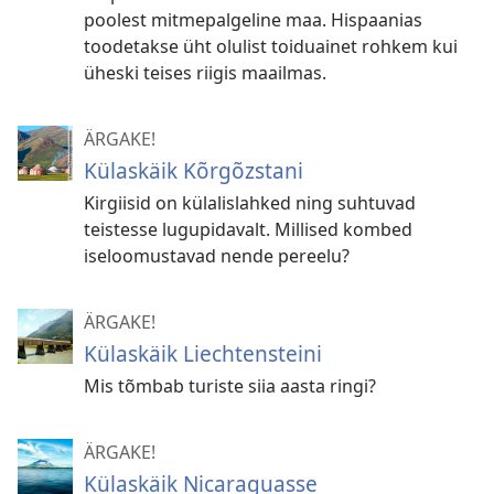
poolest mitmepalgeline maa. Hispaanias
toodetakse üht olulist toiduainet rohkem kui
üheski teises riigis maailmas.
ÄRGAKE!
Külaskäik Kõrgõzstani
Kirgiisid on külalislahked ning suhtuvad
teistesse lugupidavalt. Millised kombed
iseloomustavad nende pereelu?
ÄRGAKE!
Külaskäik Liechtensteini
Mis tõmbab turiste siia aasta ringi?
ÄRGAKE!
Külaskäik Nicaraguasse