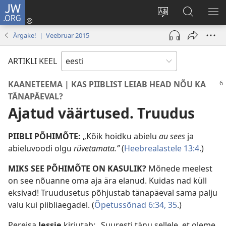
JW.ORG
Logi
sisse
Muuda
Otsi
NÄ
(avab
veebisaidi
saidilt
ME
Ärgake! | Veebruar 2015
uue
keelt
JW.ORG
akna)
ARTIKLI KEEL
KAANETEEMA | KAS PIIBLIST LEIAB HEAD NÕU KA
TÄNAPÄEVAL?
Ajatud väärtused. Truudus
PIIBLI PÕHIMÕTE:
„Kõik hoidku abielu
au sees
ja
abieluvoodi olgu
rüvetamata.”
(
Heebrealastele 13:4
.)
MIKS SEE PÕHIMÕTE ON KASULIK?
Mõnede meelest
on see nõuanne oma aja ära elanud. Kuidas nad küll
eksivad! Truudusetus põhjustab tänapäeval sama palju
valu kui piibliaegadel. (
Õpetussõnad 6:34, 35
.)
Pereisa
Jessie
kirjutab: „Suuresti tänu sellele, et oleme