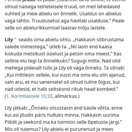
olnud naisega teineteisele truud, on meil lähedased
suhted ja meie abielu on õnnelik. Usaldus on abielus
väga tähtis. Truudusetus aga hävitab usalduse.” Peale
selle on abielurikkumisel laastav mõju lastele.
Lily
seadis oma abielu ohtu. „Hakkasin sõbrustama
*
valede inimestega,” ütleb ta. „Nii lasin end kaasa
kiskuda metsikust ööelust ja petsin oma meest.” Kas
selline elu tegi ta õnnelikuks? Sugugi mitte. Nad olid
mehega pidevalt tülis ja Lily oli väga õnnetu. Ta sõnab:
„Kui mõtlesin sellele, kui vussi ma oma elu olin ajanud,
sain aru, et mu vanematel oli olnud tuline õigus, kui
nad ütlesid, et halb seltskond rikub head kombed.”
(
1. Korintlastele 15:33
, allmärkus.)
Lily jätkab: „Õnneks otsustasin end käsile võtta, enne
kui asi jõudis päris hulluks minna. Hakkasin uurima
Piiblit ja seekord ma ka toimisin selle õpetuste järgi.”
Mis oli tulemus? Lily abielu ei purunenud ja mees