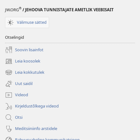
®
JW.ORG
/ JEHOOVA TUNNISTAJATE AMETLIK VEEBISAIT
Välimuse sätted
Otselingid
Soovin lisainfot
Leia koosolek
(avab
uue
Leia kokkutulek
(avab
akna)
uue
Uut saidil
akna)
Videod
Kirjeldustõlkega videod
Otsi
Meditsiiniinfo arstidele
Rahvusvaheline kommunikatsioon