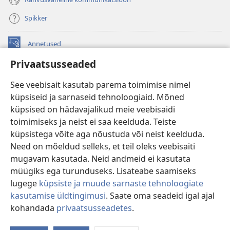
Spikker
Annetused
(avab
uue
Privaatsusseaded
akna)
Vahitorni VEEBIRAAMATUKOGU
(avab
See veebisait kasutab parema toimimise nimel
uue
®
JW Hub
küpsiseid ja sarnaseid tehnoloogiaid. Mõned
akna)
(avab
küpsised on hädavajalikud meie veebisaidi
uue
®
JW Library
akna)
toimimiseks ja neist ei saa keelduda. Teiste
küpsistega võite aga nõustuda või neist keelduda.
Watchtower Library
Need on mõeldud selleks, et teil oleks veebisaiti
mugavam kasutada. Neid andmeid ei kasutata
müügiks ega turunduseks. Lisateabe saamiseks
lugege
küpsiste ja muude sarnaste tehnoloogiate
Copyright
© 2026 Watch Tower Bible and Tract Society of Pennsylvania.
kasutamise üldtingimusi
. Saate oma seadeid igal ajal
KASUTUSTINGIMUSED
|
ANDMEKAITSETINGIMUSED
|
kohandada
privaatsusseadetes
.
Nä
PRIVAATSUSSEADED
si