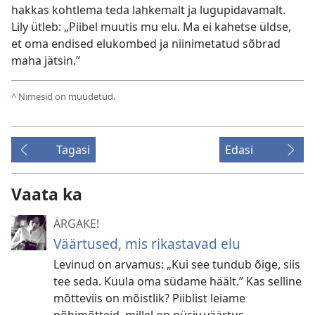
hakkas kohtlema teda lahkemalt ja lugupidavamalt.
Lily ütleb: „Piibel muutis mu elu. Ma ei kahetse üldse,
et oma endised elukombed ja niinimetatud sõbrad
maha jätsin.”
^
Nimesid on muudetud.
Tagasi
Edasi
Vaata ka
ÄRGAKE!
Väärtused, mis rikastavad elu
Levinud on arvamus: „Kui see tundub õige, siis
tee seda. Kuula oma südame häält.” Kas selline
mõtteviis on mõistlik? Piiblist leiame