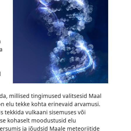
m
a
l
a, millised tingimused valitsesid Maal
 on elu tekke kohta erinevaid arvamusi.
is tekkida vulkaani sisemuses või
use kohaselt moodustusid elu
versumis ja jõudsid Maale meteoriitide