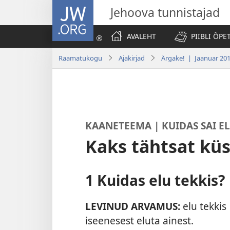
JW.ORG
Jehoova tunnistajad
AVALEHT
PIIBLI ÕPE
Raamatukogu
Ajakirjad
Ärgake! | Jaanuar 20
KAANETEEMA | KUIDAS SAI E
Kaks tähtsat kü
1 Kuidas elu tekkis?
LEVINUD ARVAMUS:
elu tekkis
iseenesest eluta ainest.