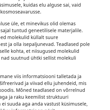
simusele, kuidas elu alguse sai, vaid
e kosmoseavarusse.
use üle, et minevikus olid olemas
ajal tuntud geneetilisele materjalile.
ed molekulid küllalt suure
est ja olla isepaljunevad. Teadlased pole
elle kohta, et niisugused molekulid
e nad suutnud ühtki sellist molekuli
mane viis informatsiooni talletada ja
freerivad ja viivad ellu juhendeid, mis
 koodis. Mõned teadlased on võrrelnud
aga ja raku keemilist struktuuri
ia ei suuda aga anda vastust küsimusele,