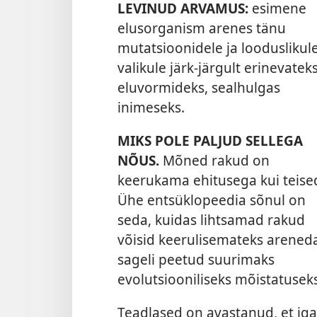
LEVINUD ARVAMUS:
esimene
elusorganism arenes tänu
mutatsioonidele ja looduslikul
valikule järk-järgult erinevatek
eluvormideks, sealhulgas
inimeseks.
MIKS POLE PALJUD SELLEGA
NÕUS.
Mõned rakud on
keerukama ehitusega kui teise
Ühe entsüklopeedia sõnul on
seda, kuidas lihtsamad rakud
võisid keerulisemateks arened
sageli peetud suurimaks
evolutsiooniliseks mõistatuseks
Teadlased on avastanud, et ig