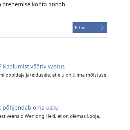
ja arenemise kohta annab.
Edasi
? Kaalumist vääriv vastus
smi pooldaja järeldusele, et elu on ülima mõistuse
k põhjendab oma usku
est veensid Wenlong He’d, et on olemas Looja.