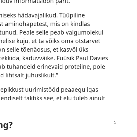
alduv informatsioon pärit.
miseks hädavajalikud. Tüüpiline
t aminohapetest, mis on kindlas
nitunud. Peale selle peab valgumolekul
elise kuju, et ta võiks oma otstarvet
n selle tõenäosus, et kasvõi üks
tekkida, kaduvväike. Füüsik Paul Davies
ajab tuhandeid erinevaid proteiine, pole
 lihtsalt juhuslikult.”
epikkust uurimistööd peaaegu igas
diselt faktiks see, et elu tuleb ainult
ng?