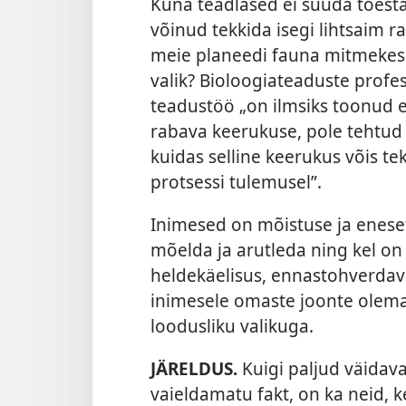
Kuna teadlased ei suuda tõesta
võinud tekkida isegi lihtsaim ra
meie planeedi fauna mitmekesi
valik? Bioloogiateaduste profe
teadustöö „on ilmsiks toonud 
rabava keerukuse, pole tehtud
kuidas selline keerukus võis t
protsessi tulemusel”.
Inimesed on mõistuse ja enes
mõelda ja arutleda ning kel o
heldekäelisus, ennastohverdavu
inimesele omaste joonte olemas
loodusliku valikuga.
JÄRELDUS.
Kuigi paljud väidava
vaieldamatu fakt, on ka neid, k