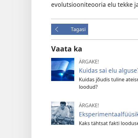
evolutsiooniteooria elu tekke 
Tagasi
Vaata ka
ÄRGAKE!
Kuidas sai elu alguse
Kuidas jõudis tuline atei
loodud?
ÄRGAKE!
Eksperimentaalfüüsi
Kaks tähtsat fakti loodus