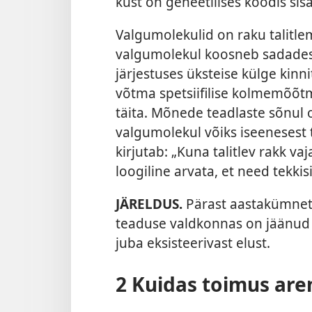
kust on geneetilises koodis sis
Valgumolekulid on raku talitle
valgumolekul koosneb sadades
järjestuses üksteise külge kin
võtma spetsiifilise kolmemõõtm
täita. Mõnede teadlaste sõnul o
valgumolekul võiks iseenesest 
kirjutab: „Kuna talitlev rakk v
loogiline arvata, et need tekkisid
JÄRELDUS.
Pärast aastakümnet
teaduse valdkonnas on jäänud en
juba eksisteerivast elust.
2 Kuidas toimus are