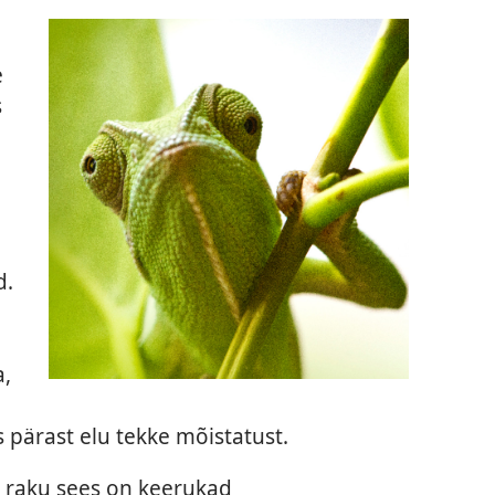
e
s
d.
a,
 pärast elu tekke mõistatust.
a raku sees on keerukad