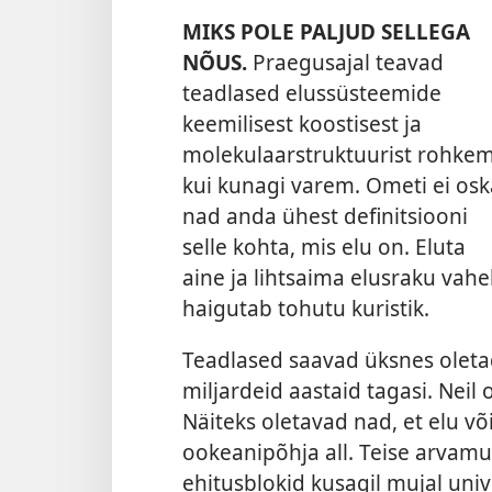
MIKS POLE PALJUD SELLEGA
NÕUS.
Praegusajal teavad
teadlased elussüsteemide
keemilisest koostisest ja
molekulaarstruktuurist rohke
kui kunagi varem. Ometi ei osk
nad anda ühest definitsiooni
selle kohta, mis elu on. Eluta
aine ja lihtsaima elusraku vahe
haigutab tohutu kuristik.
Teadlased saavad üksnes oletad
miljardeid aastaid tagasi. Neil
Näiteks oletavad nad, et elu võ
ookeanipõhja all. Teise arvam
ehitusblokid kusagil mujal uni