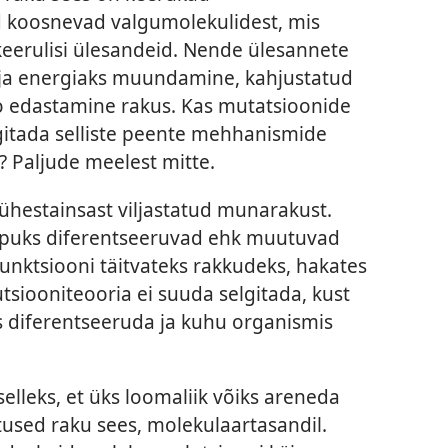
koosnevad valgumolekulidest, mis
keerulisi ülesandeid. Nende ülesannete
t ja energiaks muundamine, kahjustatud
o edastamine rakus. Kas mutatsioonide
lgitada selliste peente mehhanismide
? Paljude meelest mitte.
hestainsast viljastatud munarakust.
õpuks diferentseeruvad ehk muutuvad
funktsiooni täitvateks rakkudeks, hakates
siooniteooria ei suuda selgitada, kust
ks diferentseeruda ja kuhu organismis
elleks, et üks loomaliik võiks areneda
used raku sees, molekulaartasandil.