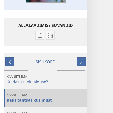
ALLALAADIMISE SUVANDID
Väljaannete
Helisalvestiste
allalaadimisvõimalused
allalaadimisvõimalused
ÄRGAKE!
ÄRGAKE!
Kuidas
Kuidas
SISUKORD
sai
sai
Tagasi
Edasi
elu
elu
alguse?
alguse?
KAANETEEMA
Kuidas sai elu alguse?
KAANETEEMA
Kaks tähtsat küsimust
KAANETEEMA