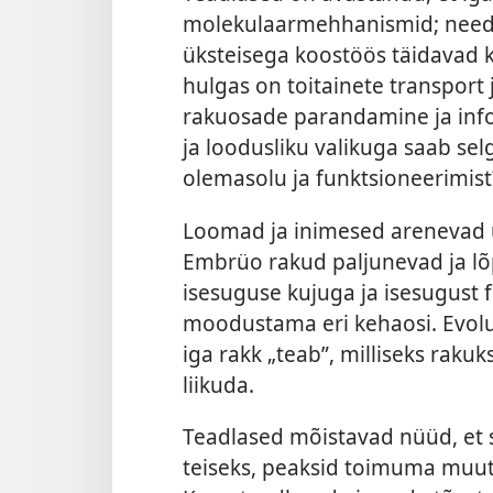
molekulaarmehhanismid; need 
üksteisega koostöös täidavad 
hulgas on toitainete transpor
rakuosade parandamine ja inf
ja loodusliku valikuga saab se
olemasolu ja funktsioneerimist
Loomad ja inimesed arenevad ü
Embrüo rakud paljunevad ja l
isesuguse kujuga ja isesugust 
moodustama eri kehaosi. Evolut
iga rakk „teab”, milliseks raku
liikuda.
Teadlased mõistavad nüüd, et s
teiseks, peaksid toimuma muut