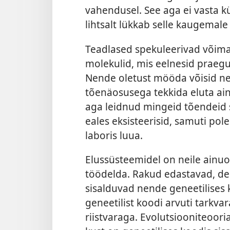
vahendusel. See aga ei vasta kü
lihtsalt lükkab selle kaugemal
Teadlased spekuleerivad võimal
molekulid, mis eelnesid praegus
Nende oletust mööda võisid ne
tõenäosusega tekkida eluta ain
aga leidnud mingeid tõendeid s
eales eksisteerisid, samuti pol
laboris luua.
Elussüsteemidel on neile ainuo
töödelda. Rakud edastavad, deši
sisalduvad nende geneetilises
geneetilist koodi arvuti tarkvar
riistvaraga. Evolutsiooniteoor