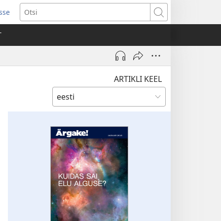
isse
ab
Otsi
T
a)
ARTIKLI KEEL