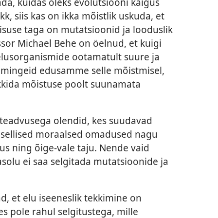
da, kuidas oleks evolutsiooni käigus
kk, siis kas on ikka mõistlik uskuda, et
suse taga on mutatsioonid ja looduslik
ssor Michael Behe on öelnud, et kuigi
elusorganismide ootamatult suure ja
 mingeid edusamme selle mõistmisel,
ekkida mõistuse poolt suunamata
eteadvusega olendid, kes suudavad
n sellised moraalsed omadused nagu
s ning õige-vale taju. Nende vaid
olu ei saa selgitada mutatsioonide ja
d, et elu iseeneslik tekkimine on
es pole rahul selgitustega, mille