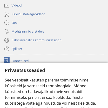
Videod
Kirjeldustõlkega videod
Otsi
Meditsiiniinfo arstidele
Rahvusvaheline kommunikatsioon
Spikker
Annetused
(avab
uue
Privaatsusseaded
akna)
Vahitorni VEEBIRAAMATUKOGU
(avab
See veebisait kasutab parema toimimise nimel
uue
®
JW Hub
küpsiseid ja sarnaseid tehnoloogiaid. Mõned
akna)
(avab
küpsised on hädavajalikud meie veebisaidi
uue
®
JW Library
akna)
toimimiseks ja neist ei saa keelduda. Teiste
küpsistega võite aga nõustuda või neist keelduda.
Watchtower Library