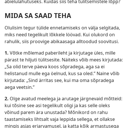
abielulahutuseks. Kuidas siis teha tülitsemistele lõpp?
MIDA SA SAAD TEHA
Olulisim tegur tülide ennetamiseks on välja selgitada,
miks need tegelikult lõkkele löövad. Kui olukord on
rahulik, siis proovige abikaasaga alltoodud soovitusi.
1.
Võtke mõlemad paberileht ja kirjutage üles, mille
pärast te hiljuti tülitsesite. Näiteks võib mees kirjutada:
„Sa olid terve päeva koos sõpradega, aga sa ei
helistanud mulle ega öelnud, kus sa oled.” Naine võib
kirjutada: „Sind ärritas see, kui ma oma sõpradega
aega veetsin.”
2.
Olge avatud meelega ja arutage järgnevaid mõtteid:
kui tõsine see asi tegelikult oligi ja kas selle oleks
võinud parem ära unustada? Mõnikord on rahu
taastamiseks lihtsalt vaja leppida sellega, et ollakse
mingis asjas eriarvamusel, ja katta kõik armastusega