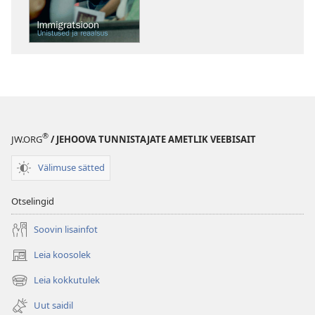
Immigratsioon
—
unistused
ja
reaalsus
®
JW.ORG
/ JEHOOVA TUNNISTAJATE AMETLIK VEEBISAIT
Välimuse sätted
Otselingid
Soovin lisainfot
Leia koosolek
(avab
uue
Leia kokkutulek
(avab
akna)
uue
Uut saidil
akna)