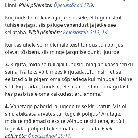
kinni.
Piibli põhimõte:
Õpetussõnad 17:9
.
Kui jõudsite abikaasaga järeldusele, et tegemist oli
tühise asjaga, siis paluge vabandust ja jätke see
seljataha.
Piibli põhimõte:
Koloslastele 3:13, 14
.
Kui kas ühele või mõlemale teist tundus tüli põhjus
olevat tõsisem, siis minge järgmise punkti juurde.
3.
Kirjuta, mida sa tüli ajal tundsid, ning abikaasa tehku
sama. Näiteks võib mees kirjutada: „Tundsin, et sa
eelistad olla pigem oma sõpradega kui minuga.” Naine
võib kirjutada: „Tundsin, et sa kohtled mind nagu last,
kes peab isale oma käikudest aru andma.”
4.
Vahetage paberid ja lugege teise kirjutatut. Mis oli
sinu abikaasa arvates tüli tegelik põhjus? Arutage,
mida te mõlemad oleksite võinud teisiti teha, et tüli
tegelikku põhjust tülitsemata lahendada.
Piibli
põhimõte:
Õpetussõnad 29:11
.