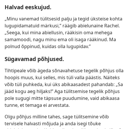
Halvad eeskujud.
„Minu vanemad tülitsesid palju ja tegid üksteise kohta
lugupidamatuid märkusi,” räägib abielunaine Rachel.
„Seega, kui mina abiellusin, rääkisin oma mehega
samamoodi, nagu minu ema oli isaga rääkinud. Ma
polnud õppinud, kuidas olla lugupidav.”
Sügavamad põhjused.
Tihtipeale võib ägeda sõnavahetuse tegelik põhjus olla
hoopis muus, kui selles, mis tüli valla päästis. Näiteks
võib tüli puhkeda, kui üks abikaasadest pahandab: „Sa
jääd kogu aeg hiljaks!” Aga tülitsemise tegelik põhjus
pole sugugi mitte täpsuse puudumine, vaid abikaasa
tunne, et temaga ei arvestata.
Olgu põhjus milline tahes, sage tülitsemine võib
tervisele halvasti mõjuda ja anda isegi tõuke