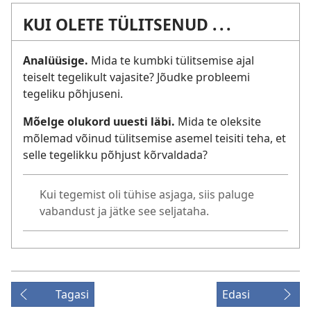
KUI OLETE TÜLITSENUD . . .
Analüüsige.
Mida te kumbki tülitsemise ajal
teiselt tegelikult vajasite? Jõudke probleemi
tegeliku põhjuseni.
Mõelge olukord uuesti läbi.
Mida te oleksite
mõlemad võinud tülitsemise asemel teisiti teha, et
selle tegelikku põhjust kõrvaldada?
Kui tegemist oli tühise asjaga, siis paluge
vabandust ja jätke see seljataha.
Tagasi
Edasi