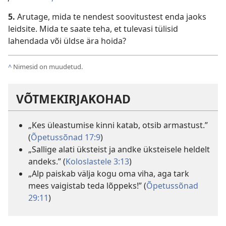
5.
Arutage, mida te nendest soovitustest enda jaoks
leidsite. Mida te saate teha, et tulevasi tülisid
lahendada või üldse ära hoida?
^
Nimesid on muudetud.
VÕTMEKIRJAKOHAD
„Kes üleastumise kinni katab, otsib armastust.”
(
Õpetussõnad 17:9
)
„Sallige alati üksteist ja andke üksteisele heldelt
andeks.” (
Koloslastele 3:13
)
„Alp paiskab välja kogu oma viha, aga tark
mees vaigistab teda lõppeks!” (
Õpetussõnad
29:11
)