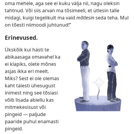
oma mehele, aga see ei kuku välja nii, nagu oleksin
tahtnud. Või siis arvan ma tõsimeeli, et ütlesin talle
midagi, kuigi tegelikult ma vaid
mõtlesin
seda teha. Mul
on tõesti niimoodi juhtunud!”
Erinevused.
Ükskõik kui hästi te
abikaasaga omavahel ka
ei klapiks, olete mõnes
asjas ikka eri meelt.
Miks? Sest ei ole olemas
kaht täiesti ühesugust
inimest ning see tõsiasi
võib lisada abiellu kas
mitmekesisust või
pingeid — paljude
paaride puhul enamasti
pingeid.