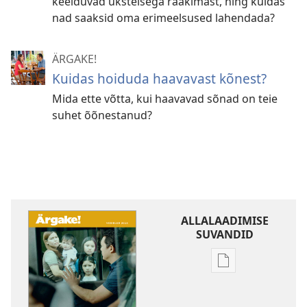
keelduvad üksteisega rääkimast, ning kuidas
nad saaksid oma erimeelsused lahendada?
ÄRGAKE!
Kuidas hoiduda haavavast kõnest?
Mida ette võtta, kui haavavad sõnad on teie
suhet õõnestanud?
ALLALAADIMISE
SUVANDID
Väljaannete
allalaadimisvõi
ÄRGAKE!