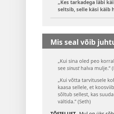
„Kes tarkadega läbi käi
seltsib, selle käsi käib h
Mis seal võib juh
„Kui sina oled peo korral
see
sinust
halva mulje.” (
„Kui võtta tarvitusele k
kaasa sellele, et koosvii
sõltub sellest, kas suud
vältida.” (Seth)
TÕSIELUST
„Mul on üks sõbe