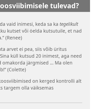
koosviibimisele tulevad?
da vaid inimesi, keda sa ka
tegelikult
kku kutset või öelda kutsutuile, et nad
.” (Renee)
a arvet ei pea, siis võib üritus
 Sina küll kutsud 20 inimest, aga need
d omakorda järgmised ... Ma olen
b!” (Colette)
oosviibimised on kerged kontrolli alt
ks targem olla väiksemas