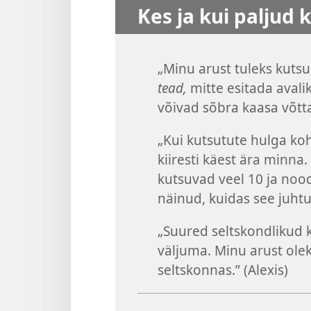
Kes ja kui paljud 
„Minu arust tuleks kutsu
tead,
mitte esitada avali
võivad sõbra kaasa võtta
„Kui kutsutute hulga koht
kiiresti käest ära minna.
kutsuvad veel 10 ja noo
näinud, kuidas see juhtu
„Suured seltskondlikud k
väljuma. Minu arust ole
seltskonnas.” (Alexis)