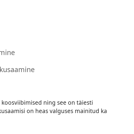
omine
kkusaamine
d
koosviibimised ning see on täiesti
kusaamisi on heas valguses mainitud ka