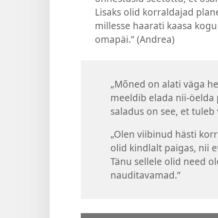
Lisaks olid korraldajad pla
millesse haarati kaasa kogu 
omapäi.” (Andrea)
„Mõned on alati väga hea
meeldib elada nii-öelda 
saladus on see, et tuleb 
„Olen viibinud hästi kor
olid kindlalt paigas, nii
Tänu sellele olid need 
nauditavamad.”