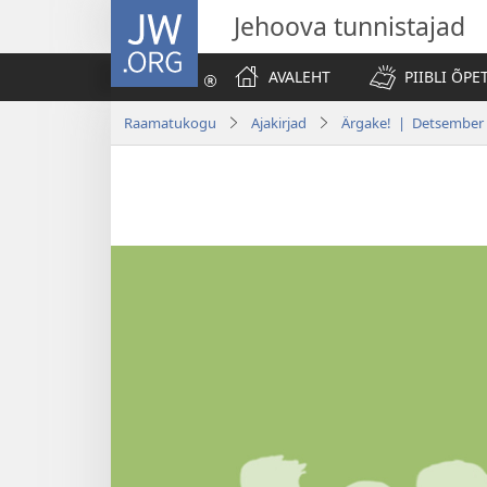
JW.ORG
Jehoova tunnistajad
AVALEHT
PIIBLI ÕPE
Raamatukogu
Ajakirjad
Ärgake! | Detsember