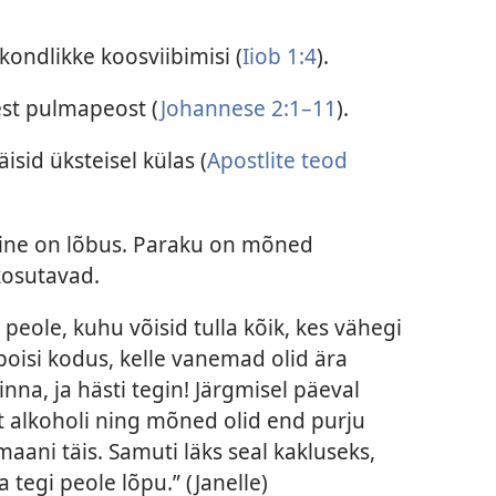
kondlikke koosviibimisi (
Iiob 1:4
).
est pulmapeost (
Johannese 2:1–11
).
isid üksteisel külas (
Apostlite teod
mine on lõbus. Paraku on mõned
osutavad.
 peole, kuhu võisid tulla kõik, kes vähegi
poisi kodus, kelle vanemad olid ära
nna, ja hästi tegin! Järgmisel päeval
alt alkoholi ning mõned olid end purju
maani täis. Samuti läks seal kakluseks,
ja tegi peole lõpu.” (Janelle)