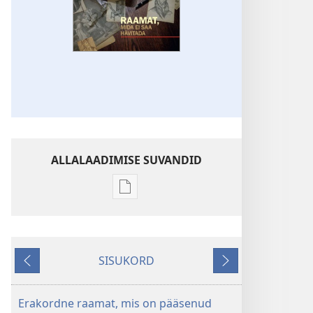
ALLALAADIMISE SUVANDID
Väljaannete
allalaadimisvõimalused
ÄRGAKE!
Detsember 2011
SISUKORD
Tagasi
Edasi
Erakordne raamat, mis on pääsenud