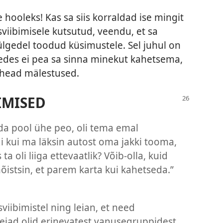
e hooleks! Kas sa siis korraldad ise mingit
viibimisele kutsutud, veendu, et sa
ülgedel toodud küsimustele. Sel juhul on
pedes ei pea sa sinna minekut kahetsema,
t head mälestused.
IMISED
da pool ühe peo, oli tema emal
gi kui ma läksin autost oma jakki tooma,
a oli liiga ettevaatlik? Võib-olla, kuid
õistsin, et parem karta kui kahetseda.”
iibimistel ning leian, et need
lejad olid erinevatest vanusegruppidest.