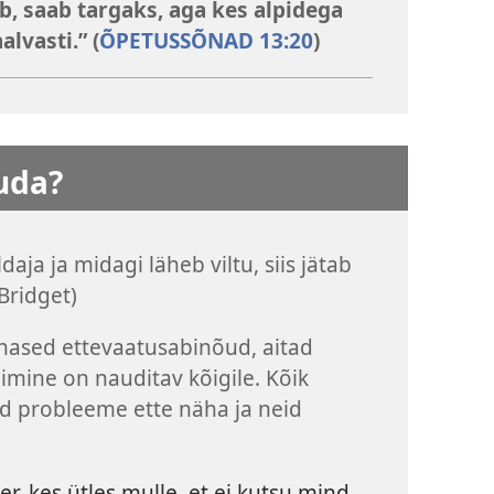
b, saab targaks, aga kes alpidega
alvasti.” (
ÕPETUSSÕNAD 13:20
)
tuda?
daja ja midagi läheb viltu, siis jätab
Bridget)
ohased ettevaatusabinõud, aitad
bimine on nauditav kõigile. Kõik
ad probleeme ette näha ja neid
r, kes ütles mulle, et ei kutsu mind