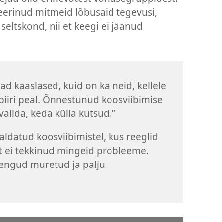
neerinud mitmeid lõbusaid tegevusi,
seltskond, nii et keegi ei jäänud
d kaaslased, kuid on ka neid, kellele
piiri peal. Õnnestunud koosviibimise
valida, keda külla kutsud.”
raldatud koosviibimistel, kus reeglid
 et ei tekkinud mingeid probleeme.
olengud muretud ja palju