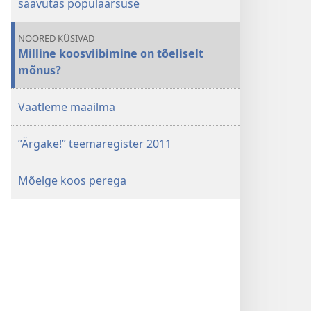
saavutas populaarsuse
NOORED KÜSIVAD
Milline koosviibimine on tõeliselt
mõnus?
Vaatleme maailma
”Ärgake!” teemaregister 2011
Mõelge koos perega