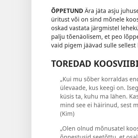
ÕPPETUND
Ära jäta asju juhus
üritust või on sind mõnele koos
oskad vastata järgmistel lehek
palju tõenäolisem, et peo lõp
vaid pigem jäävad sulle selles
TOREDAD KOOSVIIB
„Kui mu sõber korraldas en
ülevaade, kus keegi on. Ise
küsis ta, kuhu ma lähen. Kas t
mind see ei häirinud, sest m
(Kim)
„Olen olnud mõnusatel koosv
õnnestusid seetõttu, et osa