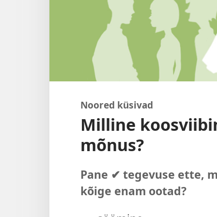
Noored küsivad
Milline koosviibi
mõnus?
Pane ✔ tegevuse ette, m
kõige enam ootad?