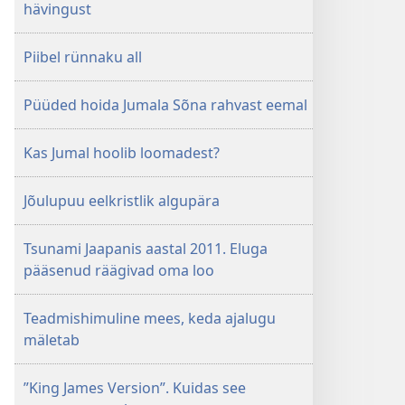
hävingust
Piibel rünnaku all
Püüded hoida Jumala Sõna rahvast eemal
Kas Jumal hoolib loomadest?
Jõulupuu eelkristlik algupära
Tsunami Jaapanis aastal 2011. Eluga
pääsenud räägivad oma loo
Teadmishimuline mees, keda ajalugu
mäletab
”King James Version”. Kuidas see