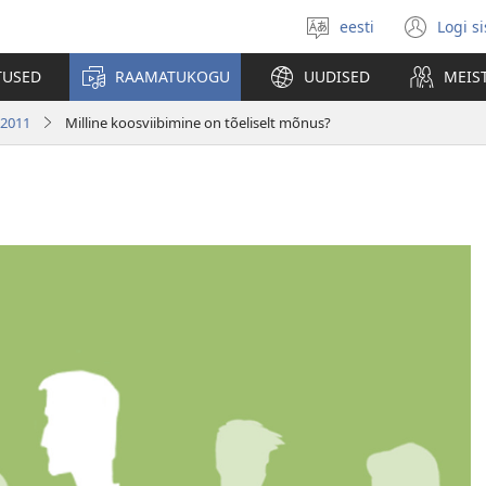
eesti
Logi s
Vali
(av
keel
uue
TUSED
RAAMATUKOGU
UUDISED
MEIS
akn
 2011
Milline koosviibimine on tõeliselt mõnus?