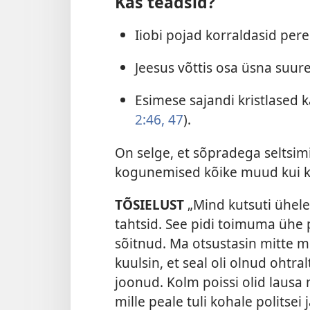
Kas teadsid?
Iiobi pojad korraldasid pere
Jeesus võttis osa üsna suur
Esimese sajandi kristlased kä
2:46, 47
).
On selge, et sõpradega seltsi
kogunemised kõike muud kui k
TÕSIELUST
„Mind kutsuti ühele
tahtsid. See pidi toimuma ühe 
sõitnud. Ma otsustasin mitte mi
kuulsin, et seal oli olnud ohtr
joonud. Kolm poissi olid lausa 
mille peale tuli kohale politsei 