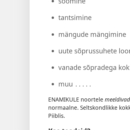
söömine
tantsimine
mängude mängimine
uute sõprussuhete lo
vanade sõpradega ko
muu ․․․․․
ENAMIKULE noortele
meeldiva
normaalne. Seltskondlikke kok
Piiblis.