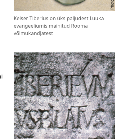
Keiser Tiberius on üks paljudest Luuka
evangeeliumis mainitud Rooma
võimukandjatest
ai