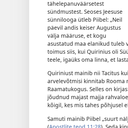
tähelepanuväärsetest
sündmustest. Seoses Jeesuse
sünnilooga ütleb Piibel: „Neil
päevil andis keiser Augustus
välja määruse, et kogu
asustatud maa elanikud tuleb 
toimus siis, kui Quirinius oli S
teele, igaüks oma linna, et last
Quiriniust mainib nii Tacitus ku
arvelevõtmisi kinnitab Rooma ma
Raamatukogus. Selles on kirjas:
jõudnud majast majja rahvaloe
kõigil, kes mis tahes põhjusel 
Samuti mainib Piibel „suurt näl
(
Apostlite teod 11:28
). Seda kin