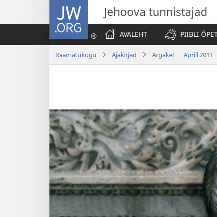
JW.ORG
Jehoova tunnistajad
AVALEHT
PIIBLI ÕPE
Raamatukogu
Ajakirjad
Ärgake! | Aprill 2011