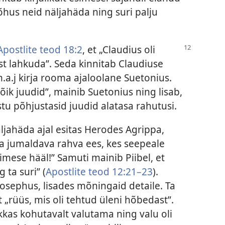
rõhus neid näljahäda ning suri palju
Apostlite teod 18:2
, et „Claudius oli
st lahkuda”. Seda kinnitab Claudiuse
m.a.j kirja rooma ajaloolane Suetonius.
k juudid”, mainib Suetonius ning lisab,
stu põhjustasid juudid alatasa rahutusi.
äljahäda ajal esitas Herodes Agrippa,
eda jumaldava rahva ees, kes seepeale
nimese hääl!” Samuti mainib Piibel, et
g ta suri” (
Apostlite teod 12:21–23
).
osephus, lisades mõningaid detaile. Ta
t „rüüs, mis oli tehtud üleni hõbedast”.
kkas kohutavalt valutama ning valu oli