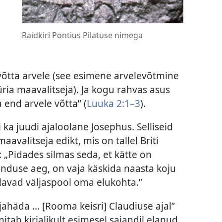
Raidkiri Pontius Pilatuse nimega
võtta arvele (see esimene arvelevõtmine
üüria maavalitseja). Ja kogu rahvas asus
a end arvele võtta” (
Luuka 2:1–3
).
i ka juudi ajaloolane Josephus. Selliseid
avalitseja edikt, mis on tallel Briti
 „Pidades silmas seda, et kätte on
nduse aeg, on vaja käskida naasta koju
elavad väljaspool oma elukohta.”
jahäda ... [Rooma keisri] Claudiuse ajal”
nitab kirjalikult esimesel sajandil elanud