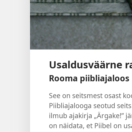
Usaldusväärne r
Rooma piibliajaloos
See on seitsmest osast koo
Piibliajalooga seotud seit
ilmub ajakirja „Ärgake!” j
on näidata, et Piibel on u