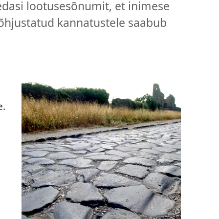
edasi lootusesõnumit, et inimese
põhjustatud kannatustele saabub
e.