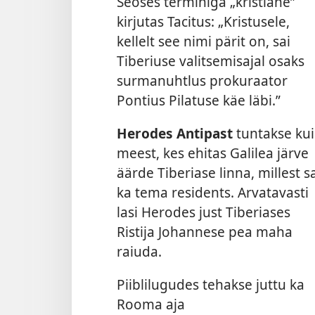
Seoses terminiga „kristlane”
kirjutas Tacitus: „Kristusele,
kellelt see nimi pärit on, sai
Tiberiuse valitsemisajal osaks
surmanuhtlus prokuraator
Pontius Pilatuse käe läbi.”
Herodes Antipast
tuntakse kui
meest, kes ehitas Galilea järve
äärde Tiberiase linna, millest s
ka tema residents. Arvatavasti
lasi Herodes just Tiberiases
Ristija Johannese pea maha
raiuda.
Piiblilugudes tehakse juttu ka
Rooma aja