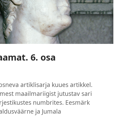
aamat. 6. osa
sneva artiklisarja kuues artikkel.
smest maailmariigist jutustav sari
ärjestikustes numbrites. Eesmärk
saldusväärne ja Jumala