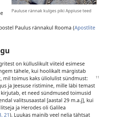
Pauluse rännak kulges piki Appiuse teed
me
 apostel Paulus rännakul Rooma (
Apostlite
ugu
gritest on külluslikult viiteid esimese
gem tähele, kui hoolikalt märgistab
t,
mil toimus kaks üliolulist sündmust:
us ja Jeesuse ristimine, mille läbi temast
s kirjutab, et need sündmused toimusid
ndal valitsusaastal [aastal 29 m.a.j], kui
itseja ja Herodes oli Galilea
3,
21
). Luukas mainib veel nelja tähtsat