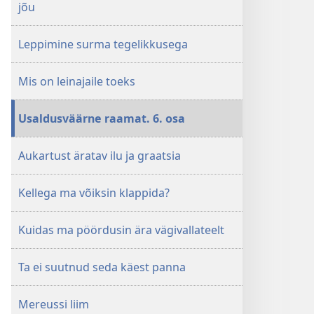
jõu
Leppimine surma tegelikkusega
Mis on leinajaile toeks
Usaldusväärne raamat. 6. osa
Aukartust äratav ilu ja graatsia
Kellega ma võiksin klappida?
Kuidas ma pöördusin ära vägivallateelt
Ta ei suutnud seda käest panna
Mereussi liim