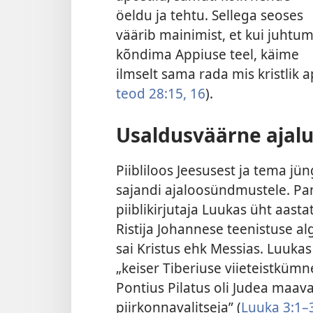
öeldu ja tehtu. Sellega seoses
väärib mainimist, et kui juhtu
kõndima Appiuse teel, käime
ilmselt sama rada mis kristlik
teod 28:15, 16
).
Usaldusväärne ajal
Piibliloos Jeesusest ja tema jün
sajandi ajaloosündmustele. Pan
piiblikirjutaja Luukas üht aasta
Ristija Johannese teenistuse alg
sai Kristus ehk Messias. Luuka
„keiser Tiberiuse viieteistkümne
Pontius Pilatus oli Judea maaval
piirkonnavalitseja” (
Luuka 3:1–