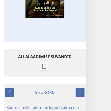
ALLALAADIMISE SUVANDID
Väljaannete
allalaadimisvõimalused
ÄRGAKE!
Aprill 2011
SISUKORD
Tagasi
Edasi
Kaotus, mille talumine kipub käima üle