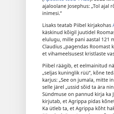
ajaloolane Josephus: „Tol ajal 
inimesi.”
Lisaks teatab Piibel kirjakohas
käskinud kõigil juutidel Rooma
elulugu, mille pani aastal 121 
Claudius „pagendas Roomast kõi
et vihameelsusest kristlaste va
Piibel räägib, et eelmainitud n
„seljas kuninglik rüü”, kõne t
karjus: „See on jumala, mitte i
selle järel „ussid sõid ta ära nin
Sündmuse on pannud kirja ka J
kirjutab, et Agrippa pidas kõne
Ka ütleb ta, et Agrippa kõht ha