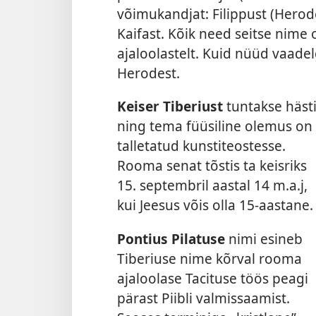
võimukandjat: Filippust (Herod
Kaifast. Kõik need seitse nime 
ajaloolastelt. Kuid nüüd vaadel
Herodest.
Keiser Tiberiust
tuntakse häst
ning tema füüsiline olemus on
talletatud kunstiteostesse.
Rooma senat tõstis ta keisriks
15. septembril aastal 14 m.a.j,
kui Jeesus võis olla 15-aastane.
Pontius Pilatuse
nimi esineb
Tiberiuse nime kõrval rooma
ajaloolase Tacituse töös peagi
pärast Piibli valmissaamist.