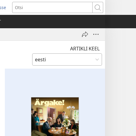
isse
ab
Otsi
T
a)
ARTIKLI KEEL