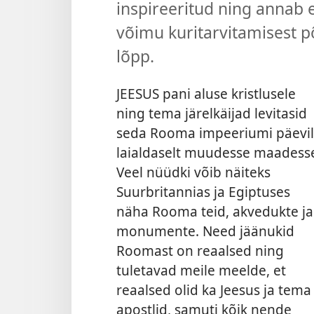
inspireeritud ning annab 
võimu kuritarvitamisest 
lõpp.
JEESUS pani aluse kristlusele
ning tema järelkäijad levitasid
seda Rooma impeeriumi päevil
laialdaselt muudesse maadess
Veel nüüdki võib näiteks
Suurbritannias ja Egiptuses
näha Rooma teid, akvedukte ja
monumente. Need jäänukid
Roomast on reaalsed ning
tuletavad meile meelde, et
reaalsed olid ka Jeesus ja tema
apostlid, samuti kõik nende