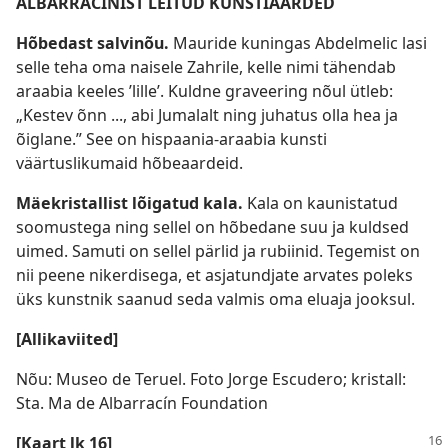
ALBARRACÍNIST LEITUD KUNSTIAARDED
Hõbedast salvinõu.
Mauride kuningas Abdelmelic lasi
selle teha oma naisele Zahrile, kelle nimi tähendab
araabia keeles ’lille’. Kuldne graveering nõul ütleb:
„Kestev õnn ..., abi Jumalalt ning juhatus olla hea ja
õiglane.” See on hispaania-araabia kunsti
väärtuslikumaid hõbeaardeid.
Mäekristallist lõigatud kala.
Kala on kaunistatud
soomustega ning sellel on hõbedane suu ja kuldsed
uimed. Samuti on sellel pärlid ja rubiinid. Tegemist on
nii peene nikerdisega, et asjatundjate arvates poleks
üks kunstnik saanud seda valmis oma eluaja jooksul.
[Allikaviited]
Nõu: Museo de Teruel. Foto Jorge Escudero; kristall:
Sta. Ma de Albarracín Foundation
[Kaart lk 16]