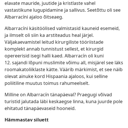
elavate mauride, juutide ja kristlaste vahel
vastastikune lugupidamine ja sallivus. Seetõttu oli see
Albarracíni ajaloo õitseaeg.
Albarracíni käsitöölised valmistasid kauneid esemeid,
ja ilmselt oli siin ka arstiteadus heal järjel.
Väljakaevamistel leitud kirurgiliste tööriistade
komplekt annab tunnistust sellest, et kirurgid
opereerisid isegi halli kaed. Albarracín oli kuni
12. sajandi lõpuni muslimite võimu all, misjärel see läks
roomakatoliiklaste kätte. Väärib märkimist, et see näib
olevat ainuke kord Hispaania ajaloos, kui selline
poliitiline muutus toimus rahumeelselt.
Milline on Albarracín tänapäeval? Praegugi võivad
turistid jalutada läbi keskaegse linna, kuna juurde pole
ehitatud tänapäevaseid hooneid.
Hämmastav siluett