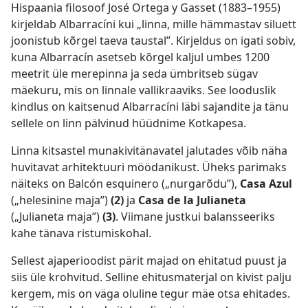
Hispaania filosoof José Ortega y Gasset (1883–1955)
kirjeldab Albarracíni kui „linna, mille hämmastav siluett
joonistub kõrgel taeva taustal”. Kirjeldus on igati sobiv,
kuna Albarracín asetseb kõrgel kaljul umbes 1200
meetrit üle merepinna ja seda ümbritseb sügav
mäekuru, mis on linnale vallikraaviks. See looduslik
kindlus on kaitsenud Albarracíni läbi sajandite ja tänu
sellele on linn pälvinud hüüdnime Kotkapesa.
Linna kitsastel munakivitänavatel jalutades võib näha
huvitavat arhitektuuri möödanikust. Üheks parimaks
näiteks on Balcón esquinero („nurgarõdu”),
Casa Azul
(„helesinine maja”)
(2)
ja
Casa de la Julianeta
(„Julianeta maja”)
(3)
. Viimane justkui balansseeriks
kahe tänava ristumiskohal.
Sellest ajaperioodist pärit majad on ehitatud puust ja
siis üle krohvitud. Selline ehitusmaterjal on kivist palju
kergem, mis on väga oluline tegur mäe otsa ehitades.