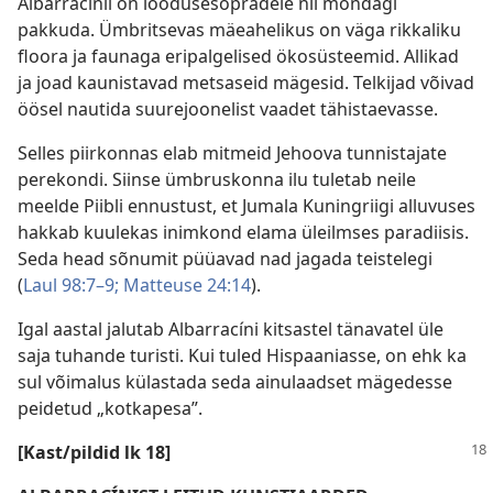
Albarracínil on loodusesõpradele nii mõndagi
pakkuda. Ümbritsevas mäeahelikus on väga rikkaliku
floora ja faunaga eripalgelised ökosüsteemid. Allikad
ja joad kaunistavad metsaseid mägesid. Telkijad võivad
öösel nautida suurejoonelist vaadet tähistaevasse.
Selles piirkonnas elab mitmeid Jehoova tunnistajate
perekondi. Siinse ümbruskonna ilu tuletab neile
meelde Piibli ennustust, et Jumala Kuningriigi alluvuses
hakkab kuulekas inimkond elama üleilmses paradiisis.
Seda head sõnumit püüavad nad jagada teistelegi
(
Laul 98:7–9;
Matteuse 24:14
).
Igal aastal jalutab Albarracíni kitsastel tänavatel üle
saja tuhande turisti. Kui tuled Hispaaniasse, on ehk ka
sul võimalus külastada seda ainulaadset mägedesse
peidetud „kotkapesa”.
[Kast/pildid lk 18]