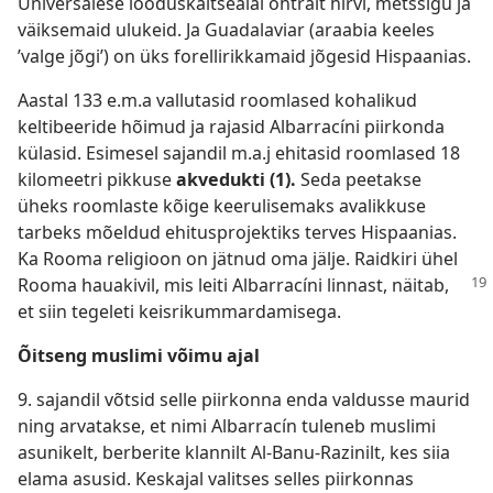
Universalese looduskaitsealal ohtralt hirvi, metssigu ja
väiksemaid ulukeid. Ja Guadalaviar (araabia keeles
’valge jõgi’) on üks forellirikkamaid jõgesid Hispaanias.
Aastal 133 e.m.a vallutasid roomlased kohalikud
keltibeeride hõimud ja rajasid Albarracíni piirkonda
külasid. Esimesel sajandil m.a.j ehitasid roomlased 18
kilomeetri pikkuse
akvedukti (1).
Seda peetakse
üheks roomlaste kõige keerulisemaks avalikkuse
tarbeks mõeldud ehitusprojektiks terves Hispaanias.
Ka Rooma religioon on jätnud oma jälje. Raidkiri ühel
Rooma
hauakivil, mis leiti Albarracíni linnast, näitab,
et siin tegeleti keisrikummardamisega.
Õitseng muslimi võimu ajal
9. sajandil võtsid selle piirkonna enda valdusse maurid
ning arvatakse, et nimi Albarracín tuleneb muslimi
asunikelt, berberite klannilt Al-Banu-Razinilt, kes siia
elama asusid. Keskajal valitses selles piirkonnas