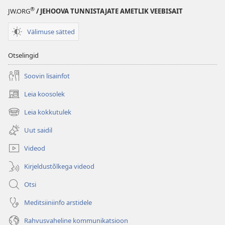
®
JW.ORG
/ JEHOOVA TUNNISTAJATE AMETLIK VEEBISAIT
Välimuse sätted
Otselingid
Soovin lisainfot
Leia koosolek
(avab
uue
Leia kokkutulek
(avab
akna)
uue
Uut saidil
akna)
Videod
Kirjeldustõlkega videod
Otsi
Meditsiiniinfo arstidele
Rahvusvaheline kommunikatsioon