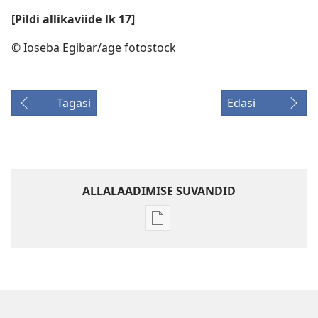
[Pildi allikaviide lk 17]
© Ioseba Egibar/age fotostock
Tagasi
Edasi
ALLALAADIMISE SUVANDID
Väljaannete
allalaadimisvõimalused
ÄRGAKE!
Juuli 2009