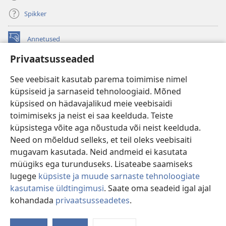
Spikker
Annetused
(avab
uue
Privaatsusseaded
akna)
Vahitorni VEEBIRAAMATUKOGU
(avab
See veebisait kasutab parema toimimise nimel
uue
®
JW Hub
küpsiseid ja sarnaseid tehnoloogiaid. Mõned
akna)
(avab
küpsised on hädavajalikud meie veebisaidi
uue
®
JW Library
akna)
toimimiseks ja neist ei saa keelduda. Teiste
küpsistega võite aga nõustuda või neist keelduda.
Watchtower Library
Need on mõeldud selleks, et teil oleks veebisaiti
mugavam kasutada. Neid andmeid ei kasutata
müügiks ega turunduseks. Lisateabe saamiseks
lugege
küpsiste ja muude sarnaste tehnoloogiate
Copyright
© 2026 Watch Tower Bible and Tract Society of Pennsylvania.
kasutamise üldtingimusi
. Saate oma seadeid igal ajal
KASUTUSTINGIMUSED
|
ANDMEKAITSETINGIMUSED
|
kohandada
privaatsusseadetes
.
Nä
PRIVAATSUSSEADED
si