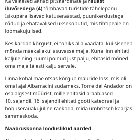
Ka väikesed aknad pitskardinate ja
rauast
iluvõredega (4)
tõmbavad turistide tähelepanu.
Isikupära lisavad katuseräästad, puunikerdustega
rõdud ja ebatavalised uksekoputid, mis tihtipeale on
loomakujulised.
Kes kardab kõrgust, ei tohiks alla vaadata, kui siseneb
mõnda mäekallakul asuvasse majja. Kuna linn ehitati
kaljule ning ruumi polnud just palju, ehitasid mõned
oma maja täiesti kalju servale.
Linna kohal mäe otsas kõrgub mauride loss, mis oli
omal ajal Albarracíni südameks. Torre del Andador on
osa algsest müürist, mille ehitasid araablased
10. sajandil. 16. sajandil ehitati gooti katedraal ja
hobuserauakujuline raekoda, mida ümbritseb kaarjas
sammaskoda.
Naabruskonna looduslikud aarded