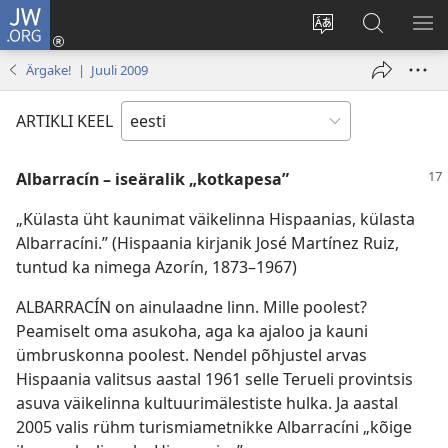
JW.ORG
Logi
sisse
Muuda
Otsi
NÄ
(avab
veebisaidi
saidilt
ME
Ärgake! | Juuli 2009
uue
keelt
JW.ORG
akna)
ARTIKLI KEEL
Albarracín – iseäralik „kotkapesa”
„Külasta üht kaunimat väikelinna Hispaanias, külasta
Albarracíni.” (Hispaania kirjanik José Martínez Ruiz,
tuntud ka nimega Azorín, 1873–1967)
ALBARRACÍN on ainulaadne linn. Mille poolest?
Peamiselt oma asukoha, aga ka ajaloo ja kauni
ümbruskonna poolest. Nendel põhjustel arvas
Hispaania valitsus aastal 1961 selle Terueli provintsis
asuva väikelinna kultuurimälestiste hulka. Ja aastal
2005 valis rühm turismiametnikke Albarracíni „kõige