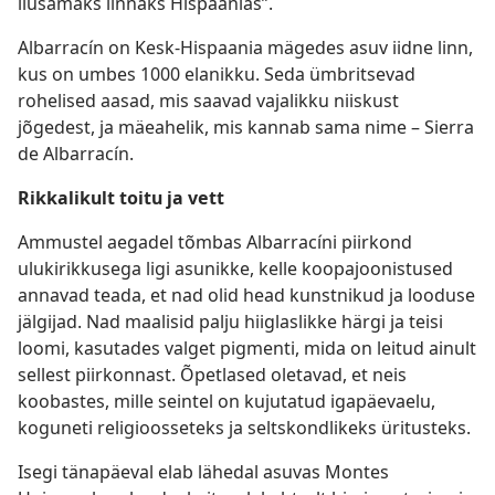
ilusamaks linnaks Hispaanias”.
Albarracín on Kesk-Hispaania mägedes asuv iidne linn,
kus on umbes 1000 elanikku. Seda ümbritsevad
rohelised aasad, mis saavad vajalikku niiskust
jõgedest, ja mäeahelik, mis kannab sama nime – Sierra
de Albarracín.
Rikkalikult toitu ja vett
Ammustel aegadel tõmbas Albarracíni piirkond
ulukirikkusega ligi asunikke, kelle koopajoonistused
annavad teada, et nad olid head kunstnikud ja looduse
jälgijad. Nad maalisid palju hiiglaslikke härgi ja teisi
loomi, kasutades valget pigmenti, mida on leitud ainult
sellest piirkonnast. Õpetlased oletavad, et neis
koobastes, mille seintel on kujutatud igapäevaelu,
koguneti religioosseteks ja seltskondlikeks üritusteks.
Isegi tänapäeval elab lähedal asuvas Montes