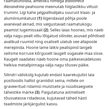
raamatuhoidla, ametliku nimega
Bibliotheca
Alexandrina
peahoone meenutab hiiglaslikku viltust
trummi. Ligi kahe jalgpalliväljaku suurust klaas- ja
alumiiniumkatust
(1)
liigendavad põhja poole
avanevad aknad, mis valgustavad raamatukogu
peamist lugemissaali
(2)
. Selles laias hoones, mis näeb
välja nagu pealt viltu lõigatud silinder, asuvad põhilised
avalikud ruumid ning osaliselt ulatub see allapoole
merepinda. Hoone lame läikiv pealispind langeb
seitsme korruse kõrguselt laugelt sügavale maa sisse.
Kaugelt vaadates näeb hoone oma päikesesädeluses
helkiva metallpinnaga välja nagu tõusev päike.
Silindri väliskülg kujutab endast kaarekujulist laia
püstloodis hallist graniidist seina, millele on
graveeritud ridamisi muistsete ja nüüdisaegsete
tähestike märke
(3)
. Paigutatuna astmeliselt
tõusvatesse ridadesse, kujutavad tähed hästi
teadmiste järkjärgulist kasvu.