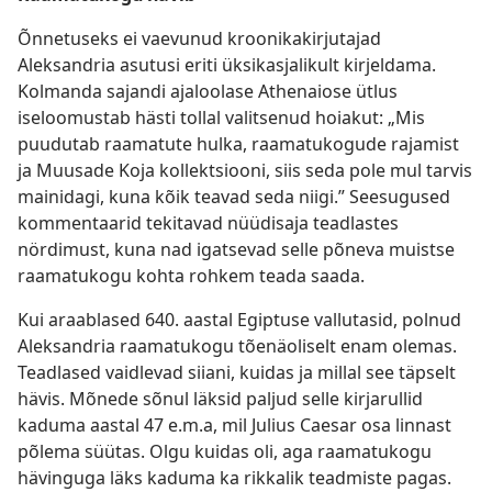
Õnnetuseks ei vaevunud kroonikakirjutajad
Aleksandria asutusi eriti üksikasjalikult kirjeldama.
Kolmanda sajandi ajaloolase Athenaiose ütlus
iseloomustab hästi tollal valitsenud hoiakut: „Mis
puudutab raamatute hulka, raamatukogude rajamist
ja Muusade Koja kollektsiooni, siis seda pole mul tarvis
mainidagi, kuna kõik teavad seda niigi.” Seesugused
kommentaarid tekitavad nüüdisaja teadlastes
nördimust, kuna nad igatsevad selle põneva muistse
raamatukogu kohta rohkem teada saada.
Kui araablased 640. aastal Egiptuse vallutasid, polnud
Aleksandria raamatukogu tõenäoliselt enam olemas.
Teadlased vaidlevad siiani, kuidas ja millal see täpselt
hävis. Mõnede sõnul läksid paljud selle kirjarullid
kaduma aastal 47 e.m.a, mil Julius Caesar osa linnast
põlema süütas. Olgu kuidas oli, aga raamatukogu
hävinguga läks kaduma ka rikkalik teadmiste pagas.