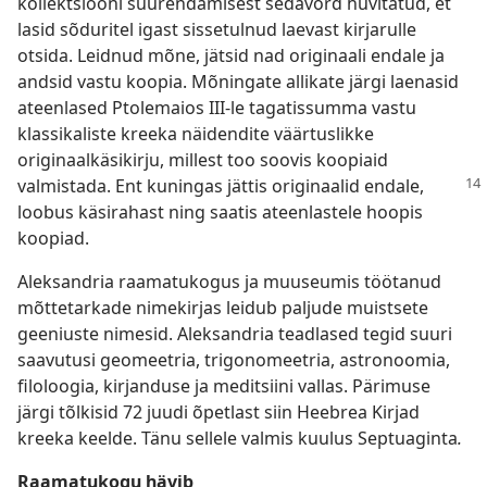
kollektsiooni suurendamisest sedavõrd huvitatud, et
lasid sõduritel igast sissetulnud laevast kirjarulle
otsida. Leidnud mõne, jätsid nad originaali endale ja
andsid vastu koopia. Mõningate allikate järgi laenasid
ateenlased Ptolemaios III-le tagatissumma vastu
klassikaliste kreeka näidendite väärtuslikke
originaalkäsikirju, millest too soovis koopiaid
valmistada. Ent kuningas jättis
originaalid endale,
loobus käsirahast ning saatis ateenlastele hoopis
koopiad.
Aleksandria raamatukogus ja muuseumis töötanud
mõttetarkade nimekirjas leidub paljude muistsete
geeniuste nimesid. Aleksandria teadlased tegid suuri
saavutusi geomeetria, trigonomeetria, astronoomia,
filoloogia, kirjanduse ja meditsiini vallas. Pärimuse
järgi tõlkisid 72 juudi õpetlast siin Heebrea Kirjad
kreeka keelde. Tänu sellele valmis kuulus Septuaginta
.
Raamatukogu hävib