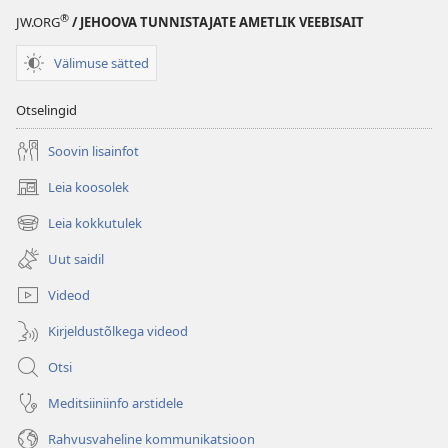
®
JW.ORG
/ JEHOOVA TUNNISTAJATE AMETLIK VEEBISAIT
Välimuse sätted
Otselingid
Soovin lisainfot
Leia koosolek
(avab
uue
Leia kokkutulek
(avab
akna)
uue
Uut saidil
akna)
Videod
Kirjeldustõlkega videod
Otsi
Meditsiiniinfo arstidele
Rahvusvaheline kommunikatsioon