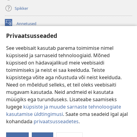
Spikker
Annetused
(avab
uue
Privaatsusseaded
akna)
Vahitorni VEEBIRAAMATUKOGU
(avab
See veebisait kasutab parema toimimise nimel
uue
®
JW Hub
küpsiseid ja sarnaseid tehnoloogiaid. Mõned
akna)
(avab
küpsised on hädavajalikud meie veebisaidi
uue
®
JW Library
akna)
toimimiseks ja neist ei saa keelduda. Teiste
küpsistega võite aga nõustuda või neist keelduda.
Watchtower Library
Need on mõeldud selleks, et teil oleks veebisaiti
mugavam kasutada. Neid andmeid ei kasutata
müügiks ega turunduseks. Lisateabe saamiseks
lugege
küpsiste ja muude sarnaste tehnoloogiate
Copyright
© 2026 Watch Tower Bible and Tract Society of Pennsylvania.
kasutamise üldtingimusi
. Saate oma seadeid igal ajal
KASUTUSTINGIMUSED
|
ANDMEKAITSETINGIMUSED
|
kohandada
privaatsusseadetes
.
Nä
PRIVAATSUSSEADED
si