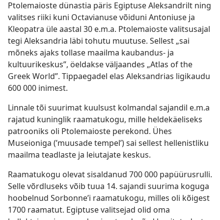
Ptolemaioste dünastia päris Egiptuse Aleksandrilt ning
valitses riiki kuni Octavianuse võiduni Antoniuse ja
Kleopatra üle aastal 30 e.m.a. Ptolemaioste valitsusajal
tegi Aleksandria läbi tohutu muutuse. Sellest „sai
mõneks ajaks tollase maailma kaubandus- ja
kultuurikeskus”, öeldakse väljaandes „Atlas of the
Greek World”. Tippaegadel elas Aleksandrias ligikaudu
600 000 inimest.
Linnale tõi suurimat kuulsust kolmandal sajandil e.m.a
rajatud kuninglik raamatukogu, mille heldekäeliseks
patrooniks oli Ptolemaioste perekond. Ühes
Museioniga (’muusade tempel’) sai sellest hellenistliku
maailma teadlaste ja leiutajate keskus.
Raamatukogu olevat sisaldanud 700 000 papüürusrulli.
Selle võrdluseks võib tuua 14. sajandi suurima koguga
hoobelnud Sorbonne’i raamatukogu, milles oli kõigest
1700 raamatut. Egiptuse valitsejad olid oma