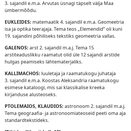
3. sajandil e.m.a. Arvutas üsnagi täpselt välja Maa
ümbermõõdu.
EUKLEIDES:
matemaatik 4. sajandil e.m.a. Geomeetria
isa ja optika teerajaja. Tema teos „Elemendid” oli kuni
19. sajandini põhiliseks tekstiks geomeetria vallas.
GALENOS:
arst 2. sajandil m.a.j. Tema 15
arstiteaduslikku raamatut olid üle 12 sajandi arstide
hulgas peamiseks lähtematerjaliks.
KALLIMACHOS:
luuletaja ja raamatukogu juhataja
3. sajandil e.m.a. Koostas Aleksandria raamatukogu
esimese kataloogi, mis sai klassikalise kreeka
kirjanduse alusteoseks.
PTOLEMAIOS, KLAUDIOS:
astronoom 2. sajandil m.a.j.
Tema geograafia- ja astronoomiateoseid peeti oma aja
standardtekstideks.