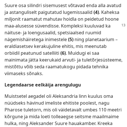
Suure osa silindri sisemusest võtavad enda alla avatud
ja astanguliselt paigutatud lugemissaalid
(4)
. Kaheksa
miljonit raamatut mahutav hoidla on peidetud hoone
maa-alusesse
süvendisse. Kompleksi kuuluvad ka
näituse- ja loengusaalid, spetsiaalsed ruumid
nägemishäiretega inimestele
(5)
ning planetaarium –
eraldiasetsev kerakujuline ehitis, mis meenutab
orbiidil peatunud satelliiti
(6)
. Muidugi ei saa
mainimata jätta keerukaid arvuti- ja tuletõrjesüsteeme,
mistõttu võib seda raamatukogu pidada tehnika
viimaseks sõnaks.
Legendaarse eelkäija arengulugu
Muistsetel aegadel oli Aleksandria linn kuulus oma
nüüdseks hävinud imeliste ehitiste poolest, nagu
Pharose tuletorn, mis oli väidetavalt umbes 110 meetri
kõrgune ja mida loeti tolleaegse seitsme maailmaime
hulka, ning Aleksander Suure hauakamber. Kreeka