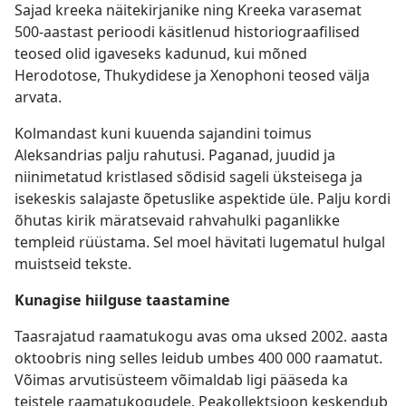
Sajad kreeka näitekirjanike ning Kreeka varasemat
500-aastast perioodi käsitlenud historiograafilised
teosed olid igaveseks kadunud, kui mõned
Herodotose, Thukydidese ja Xenophoni teosed välja
arvata.
Kolmandast kuni kuuenda sajandini toimus
Aleksandrias palju rahutusi. Paganad, juudid ja
niinimetatud kristlased sõdisid sageli üksteisega ja
isekeskis salajaste õpetuslike aspektide üle. Palju kordi
õhutas kirik märatsevaid rahvahulki paganlikke
templeid rüüstama. Sel moel hävitati lugematul hulgal
muistseid tekste.
Kunagise hiilguse taastamine
Taasrajatud raamatukogu avas oma uksed 2002. aasta
oktoobris ning selles leidub umbes 400 000 raamatut.
Võimas arvutisüsteem võimaldab ligi pääseda ka
teistele raamatukogudele. Peakollektsioon keskendub