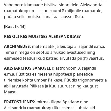
Vahemere idamaade tsivilisatsioonidele. Aleksandria
raamatukogu, milles on ruumi 8 miljonile raamatule,
püüab selle muistse linna taas ausse tõsta.
[Kast lk 14]
KES OLI KES MUISTSES ALEKSANDRIAS?
ARCHIMEDES:
matemaatik ja leiutaja 3. sajandil e.m.a.
Tema nimega on seotud arvukad avastused ning
esimesed teaduslikud katsed arvutada pii (π) väärtus.
ARISTARCHOS SAMOSELT:
astronoom 3. sajandil
e.m.a. Püstitas esimesena hüpoteesi planeetide
tiirlemise kohta ümber Päikese. Püüdis trigonomeetria
abil arvutada Päikese ja Kuu suurust ning kaugust
Maast.
ERATOSTHENES:
mitmekülgne õpetlane ning
Aleksandria raamatukogu üks esimesi juhatajaid