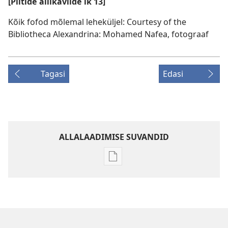
[Piltide allikaviide lk 13]
Kõik fofod mõlemal leheküljel: Courtesy of the
Bibliotheca Alexandrina: Mohamed Nafea, fotograaf
Tagasi
Edasi
ALLALAADIMISE SUVANDID
Väljaannete
allalaadimisvõimalused
AJAKIRJAD
8. jaanuar
2005