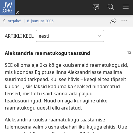
JW.ORG
Logi
sisse
Muuda
Otsi
NÄ
(avab
veebisaidi
saidilt
ME
Ärgake! | 8. jaanuar 2005
uue
keelt
JW.ORG
akna)
ARTIKLI KEEL
Aleksandria raamatukogu taassünd
SEE oli oma aja üks kõige kuulsamaid raamatukogusid,
mis koondas Egiptuse linna Aleksandriasse maailma
suurimad tarkpead. Kui see hävis – keegi ei tea täpselt
kuidas –, siis läksid kaduma ka sealsed hindamatud
teosed, mistõttu said kannatada paljud
teadusuuringud. Nüüd on aga kunagine uhke
raamatukogu uuesti ellu äratatud.
Aleksandria kuulsa raamatukogu taastamise
tulemusena valmis üsna ebahariliku kujuga ehitis. Uue