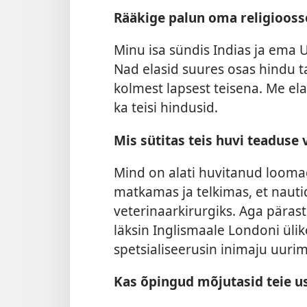
Rääkige palun oma religioosse
Minu isa sündis Indias ja ema U
Nad elasid suures osas hindu t
kolmest lapsest teisena. Me el
ka teisi hindusid.
Mis sütitas teis huvi teaduse 
Mind on alati huvitanud looma
matkamas ja telkimas, et nauti
veterinaarkirurgiks. Aga pärast
läksin Inglismaale Londoni üli
spetsialiseerusin inimaju uurim
Kas õpingud mõjutasid teie 