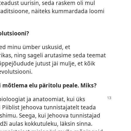
eadust uurisin, seda raskem oli mul
raditsioone, näiteks kummardada loomi
lutsiooni?
esed minu ümber uskusid, et
rikas, ning sageli arutasime seda teemat
 õppejõudude jutust jäi mulje, et kõik
volutsiooni.
ti mõtlema elu päritolu peale. Miks?
ioloogiat ja anatoomiat, kui
üks
 Piiblist Jehoova tunnistajatelt teada
shimu. Seega, kui Jehoova tunnistajad
dži aulas kokkutuleku, läksin sinna.