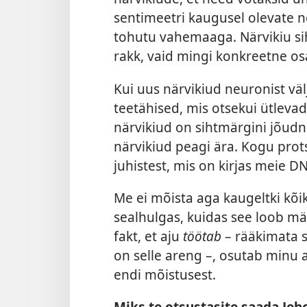
sentimeetri kaugusel olevate n
tohutu vahemaaga. Närvikiu sih
rakk, vaid mingi konkreetne osa
Kui uus närvikiud neuronist väl
teetähised, mis otsekui ütlevad
närvikiud on sihtmärgini jõudnu
närvikiud peagi ära. Kogu prots
juhistest, mis on kirjas meie DN
Me ei mõista aga kaugeltki kõik
sealhulgas, kuidas see loob mäl
fakt, et aju
töötab
– rääkimata se
on selle areng –, osutab minu 
endi mõistusest.
Miks te otsustasite saada Jeh