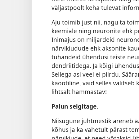
väljastpoolt keha tulevat infor
Aju toimib just nii, nagu ta toi
keemiale ning neuronite ehk p
Inimajus on miljardeid neurone
närvikiudude ehk aksonite kaud
tuhandeid ühendusi teiste neur
dendriitidega. Ja kõigi ühendus
Sellega asi veel ei piirdu. Säära
kaootiline, vaid selles valitseb 
lihtsalt hämmastav!
Palun selgitage.
Niisugune juhtmestik areneb ää
kõhus ja ka vahetult pärast te
närvikiude, et need võtaksid ü