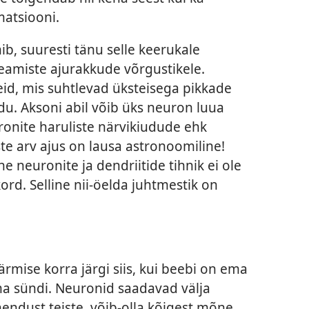
matsiooni.
mib, suuresti tänu selle keerukale
eamiste ajurakkude võrgustikele.
id, mis suhtlevad üksteisega pikkade
u. Aksoni abil võib üks neuron luua
onite haruliste närvikiudude ehk
te arv ajus on lausa astronoomiline!
ne neuronite ja dendriitide tihnik ei ole
kord. Selline nii-öelda juhtmestik on
rmise korra järgi siis, kui beebi on ema
ma sündi. Neuronid saadavad välja
hendust teiste, võib-olla kõigest mõne