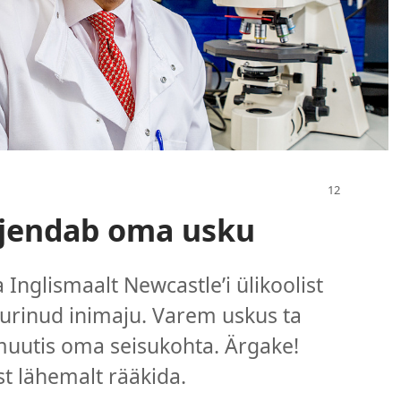
hjendab oma usku
Inglismaalt Newcastle’i ülikoolist
urinud inimaju. Varem uskus ta
 muutis oma seisukohta. Ärgake!
st lähemalt rääkida.