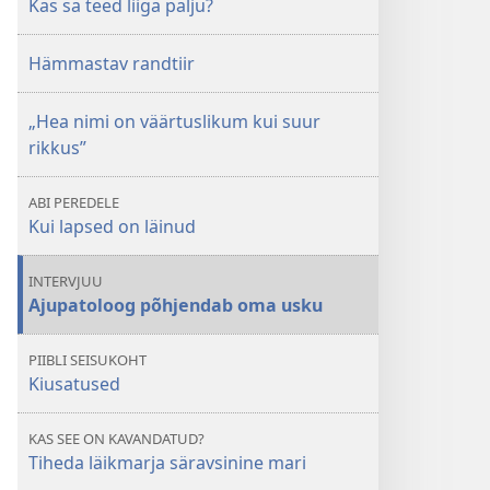
Kas sa teed liiga palju?
Hämmastav randtiir
„Hea nimi on väärtuslikum kui suur
rikkus”
ABI PEREDELE
Kui lapsed on läinud
INTERVJUU
Ajupatoloog põhjendab oma usku
PIIBLI SEISUKOHT
Kiusatused
KAS SEE ON KAVANDATUD?
Tiheda läikmarja säravsinine mari