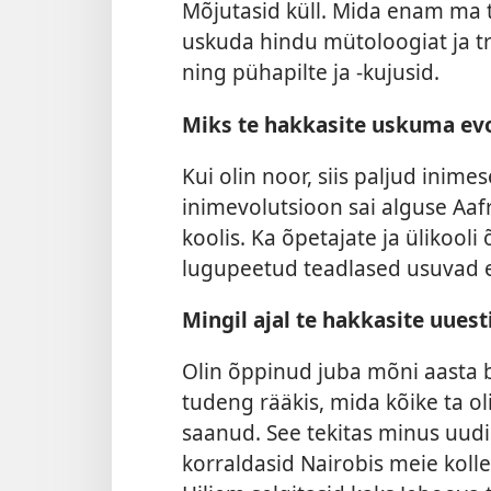
Mõjutasid küll. Mida enam ma t
uskuda hindu mütoloogiat ja t
ning pühapilte ja -kujusid.
Miks te hakkasite uskuma evo
Kui olin noor, siis paljud inim
inimevolutsioon sai alguse Aaf
koolis. Ka õpetajate ja ülikooli
lugupeetud teadlased usuvad e
Mingil ajal te hakkasite uues
Olin õppinud juba mõni aasta b
tudeng rääkis, mida kõike ta oli
saanud. See tekitas minus uudi
korraldasid Nairobis meie kolle