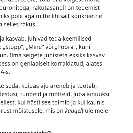
euronitega; rakutasandil on tegemist
iks pole aga mitte lihtsalt konkreetne
 selles rakus.
ja kasvab, juhivad teda keemilised
: „Stopp”, „Mine” või „Pööra”, kuni
d. Ilma selgete juhisteta eksiks kasvav
ess on geniaalselt korraldatud, alates
A-s.
e seda, kuidas aju areneb ja töötab,
estusi, tundeid ja mõtteid. Juba ainuüksi
llest, kui hästi see toimib ja kui kaunis
arust mõistusele, mis on
kaugelt
üle meie
oova tunnistajaks?