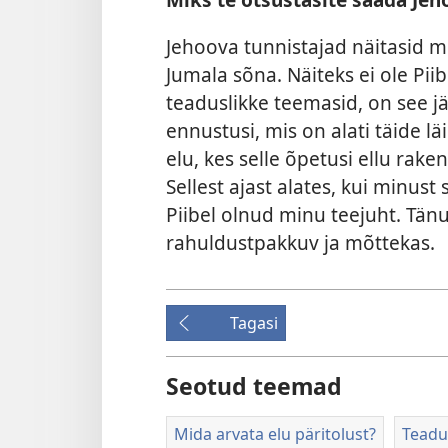
Jehoova tunnistajad näitasid mu
Jumala sõna. Näiteks ei ole Pi
teaduslikke teemasid, on see jä
ennustusi, mis on alati täide 
elu, kes selle õpetusi ellu rak
Sellest ajast alates, kui minust
Piibel olnud minu teejuht. Tänu 
rahuldustpakkuv ja mõttekas.
Tagasi
Seotud teemad
Mida arvata elu päritolust?
Teadus