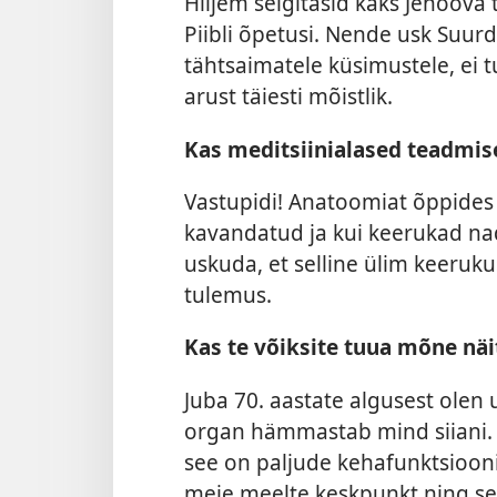
Hiljem selgitasid kaks Jehoova
Piibli õpetusi. Nende usk Suur
tähtsaimatele küsimustele, ei
arust täiesti mõistlik.
Kas meditsiinialased teadmise
Vastupidi! Anatoomiat õppides 
kavandatud ja kui keerukad na
uskuda, et selline ülim keeruku
tulemus.
Kas te võiksite tuua mõne näi
Juba 70. aastate algusest olen
organ hämmastab mind siiani. 
see on paljude kehafunktsiooni
meie meelte keskpunkt ning see