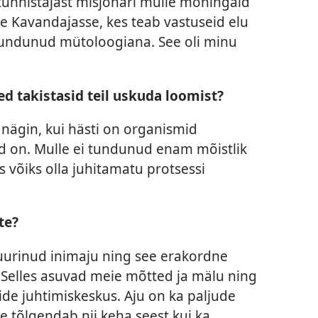
 tunnistajast misjonäri mulle mõningaid
de Kavandajasse, kes teab vastuseid elu
 tundunud mütoloogiana. See oli minu
d takistasid teil uskuda loomist?
nägin, kui hästi on organismid
d on. Mulle ei tundunud enam mõistlik
s võiks olla juhitamatu protsessi
te?
 uurinud inimaju ning see erakordne
Selles asuvad meie mõtted ja mälu ning
de juhtimiskeskus. Aju on ka paljude
 tõlgendab nii keha seest kui ka