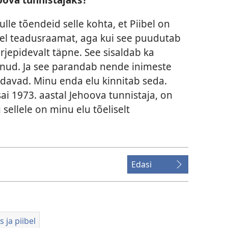
lle tõendeid selle kohta, et Piibel on
ibel teadusraamat, aga kui see puudutab
rjepidevalt täpne. See sisaldab ka
läinud. Ja see parandab nende inimeste
endavad. Minu enda elu kinnitab seda.
 sai 1973. aastal Jehoova tunnistaja, on
sellele on minu elu tõeliselt
Edasi
 ja piibel