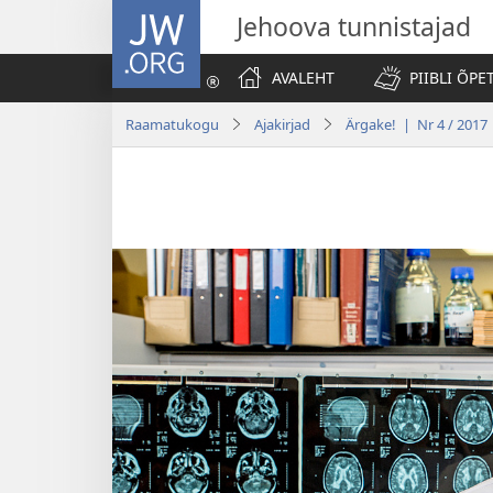
JW.ORG
Jehoova tunnistajad
AVALEHT
PIIBLI ÕPE
Raamatukogu
Ajakirjad
Ärgake! | Nr 4 / 2017