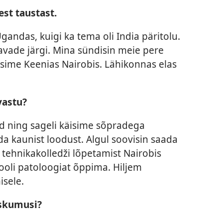
st taustast.
gandas, kuigi ka tema oli India päritolu.
avade järgi. Mina sündisin meie pere
asime Keenias Nairobis. Lähikonnas elas
vastu?
d ning sageli käisime sõpradega
da kaunist loodust. Algul soovisin saada
 tehnikakolledži lõpetamist Nairobis
kooli patoloogiat õppima. Hiljem
isele.
uskumusi?