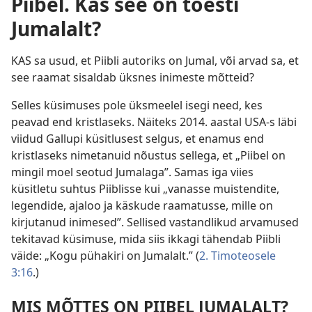
Piibel. Kas see on tõesti
Jumalalt?
KAS sa usud, et Piibli autoriks on Jumal, või arvad sa, et
see raamat sisaldab üksnes inimeste mõtteid?
Selles küsimuses pole üksmeelel isegi need, kes
peavad end kristlaseks. Näiteks 2014. aastal USA-s läbi
viidud Gallupi küsitlusest selgus, et enamus end
kristlaseks nimetanuid nõustus sellega, et „Piibel on
mingil moel seotud Jumalaga”. Samas iga viies
küsitletu suhtus Piiblisse kui „vanasse muistendite,
legendide, ajaloo ja käskude raamatusse, mille on
kirjutanud inimesed”. Sellised vastandlikud arvamused
tekitavad küsimuse, mida siis ikkagi tähendab Piibli
väide: „Kogu pühakiri on Jumalalt.” (
2. Timoteosele
3:16
.)
MIS MÕTTES ON PIIBEL JUMALALT?