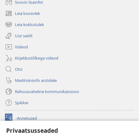
Soovin lisainfot
Leia koosolek
(avab
uue
Leia kokkutulek
(avab
akna)
uue
Uut saidil
akna)
Videod
Kirjeldustõlkega videod
Otsi
Meditsiiniinfo arstidele
Rahvusvaheline kommunikatsioon
Spikker
Annetused
(avab
uue
Privaatsusseaded
akna)
Vahitorni VEEBIRAAMATUKOGU
(avab