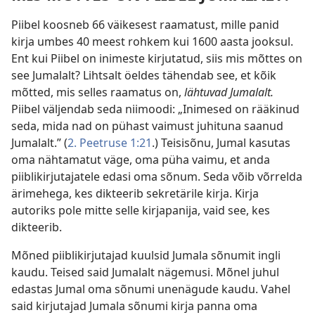
Piibel koosneb 66 väikesest raamatust, mille panid
kirja umbes 40 meest rohkem kui 1600 aasta jooksul.
Ent kui Piibel on inimeste kirjutatud, siis mis mõttes on
see Jumalalt? Lihtsalt öeldes tähendab see, et kõik
mõtted, mis selles raamatus on,
lähtuvad Jumalalt.
Piibel väljendab seda niimoodi: „Inimesed on rääkinud
seda, mida nad on pühast vaimust juhituna saanud
Jumalalt.” (
2. Peetruse 1:21
.) Teisisõnu, Jumal kasutas
oma nähtamatut väge, oma püha vaimu, et anda
piiblikirjutajatele edasi oma sõnum. Seda võib võrrelda
ärimehega, kes dikteerib sekretärile kirja. Kirja
autoriks pole mitte selle kirjapanija, vaid see, kes
dikteerib.
Mõned piiblikirjutajad kuulsid Jumala sõnumit ingli
kaudu. Teised said Jumalalt nägemusi. Mõnel juhul
edastas Jumal oma sõnumi unenägude kaudu. Vahel
said kirjutajad Jumala sõnumi kirja panna oma