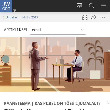
JW.ORG
Logi
sisse
Muuda
Otsi
NÄ
(avab
veebisaidi
saidilt
ME
Ärgake! | Nr 3 / 2017
uue
keelt
JW.ORG
akna)
ARTIKLI KEEL
KAANETEEMA | KAS PIIBEL ON TÕESTI JUMALALT?