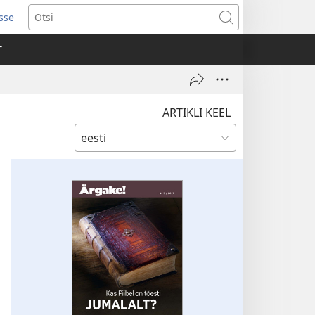
isse
ab
Otsi
T
a)
ARTIKLI KEEL