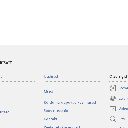
BISAIT
gu
Uudised
Otselingid
Soovi
Meist
Leia 
(avab
Korduma kippuvad küsimused
uue
Vide
Soovin lisainfot
akna)
kutsed
Otsi
Kontakt
Peeteli ekskursioonid