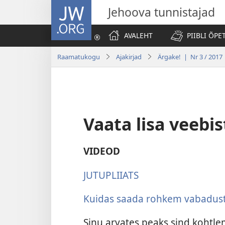
JW.ORG
Jehoova tunnistajad
AVALEHT
PIIBLI ÕPE
Raamatukogu
Ajakirjad
Ärgake! | Nr 3 / 2017
Vaata lisa veebis
VIDEOD
JUTUPLIIATS
Kuidas saada rohkem vabadus
Sinu arvates peaks sind kohtle