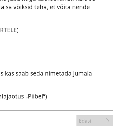
 sa võiksid teha, et võita nende
ORTELE)
 siis kas saab seda nimetada Jumala
ajaotus „Piibel”)
Edasi