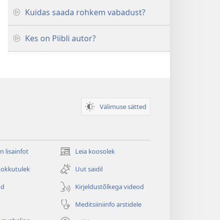
Kuidas saada rohkem vabadust?
Kes on Piibli autor?
Välimuse sätted
n lisainfot
Leia koosolek
(avab
uue
kokkutulek
Uut saidil
akna)
od
Kirjeldustõlkega videod
Meditsiiniinfo arstidele