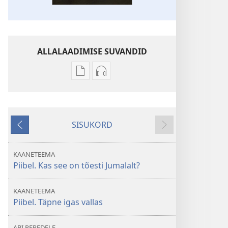
ALLALAADIMISE SUVANDID
Väljaannete
Helisalvestiste
allalaadimisvõimalused
allalaadimisvõimalused
ÄRGAKE!
ÄRGAKE!
Kas
Kas
SISUKORD
Piibel
Piibel
Tagasi
Edasi
on
on
tõesti
tõesti
KAANETEEMA
Jumalalt?
Jumalalt?
Piibel. Kas see on tõesti Jumalalt?
KAANETEEMA
Piibel. Täpne igas vallas
ABI PEREDELE