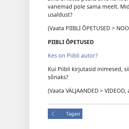
vanemad pole sama meelt. Mida
usaldust?
(Vaata PIIBLI ÕPETUSED > NO
PIIBLI ÕPETUSED
Kes on Piibli autor?
Kui Piibli kirjutasid inimesed,
sõnaks?
(Vaata VÄLJAANDED > VIDEOD, al
Tagasi