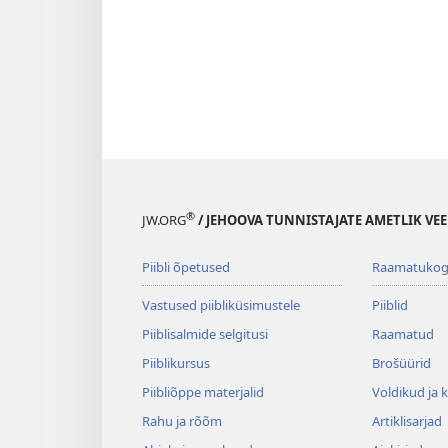
®
JW.ORG
/ JEHOOVA TUNNISTAJATE AMETLIK VEE
Piibli õpetused
Raamatuko
Vastused piibliküsimustele
Piiblid
Piiblisalmide selgitusi
Raamatud
Piiblikursus
Brošüürid
Piibliõppe materjalid
Voldikud ja 
Rahu ja rõõm
Artiklisarjad