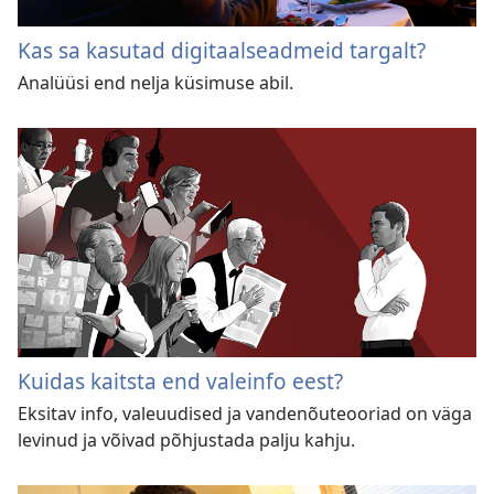
Kas sa kasutad digitaalseadmeid targalt?
Analüüsi end nelja küsimuse abil.
Kuidas kaitsta end valeinfo eest?
Eksitav info, valeuudised ja vandenõuteooriad on väga
levinud ja võivad põhjustada palju kahju.