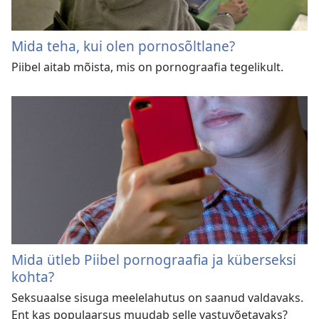
Mida teha, kui olen pornosõltlane?
Piibel aitab mõista, mis on pornograafia tegelikult.
Mida ütleb Piibel pornograafia ja küberseksi
kohta?
Seksuaalse sisuga meelelahutus on saanud valdavaks.
Ent kas populaarsus muudab selle vastuvõetavaks?