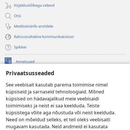
Kirjeldustõlkega videod
Otsi
Meditsiiniinfo arstidele
Rahvusvaheline kommunikatsioon
Spikker
Annetused
(avab
uue
Privaatsusseaded
akna)
Vahitorni VEEBIRAAMATUKOGU
(avab
See veebisait kasutab parema toimimise nimel
uue
®
JW Hub
küpsiseid ja sarnaseid tehnoloogiaid. Mõned
akna)
(avab
küpsised on hädavajalikud meie veebisaidi
uue
®
JW Library
akna)
toimimiseks ja neist ei saa keelduda. Teiste
küpsistega võite aga nõustuda või neist keelduda.
Watchtower Library
Need on mõeldud selleks, et teil oleks veebisaiti
mugavam kasutada. Neid andmeid ei kasutata