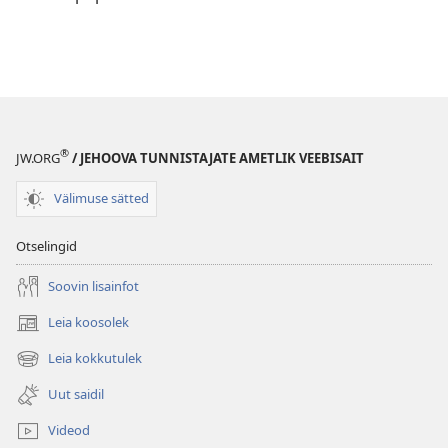
®
JW.ORG
/ JEHOOVA TUNNISTAJATE AMETLIK VEEBISAIT
Välimuse sätted
Otselingid
Soovin lisainfot
Leia koosolek
(avab
uue
Leia kokkutulek
(avab
akna)
uue
Uut saidil
akna)
Videod