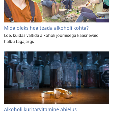
Mida oleks hea teada alkoholi kohta?
Loe, kuidas vältida alkoholi joomisega kaasnevaid
halbu tagajärgi.
Alkoholi kuritarvitamine abielus