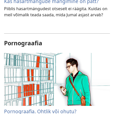
Kas hasartmängude mängimine on patt?
Piiblis hasartmängudest otseselt ei räägita. Kuidas on
meil võimalik teada saada, mida Jumal asjast arvab?
Pornograafia
Pornograafia. Ohtlik või ohutu?