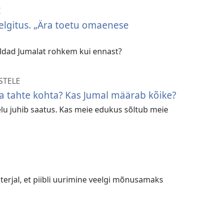
I
elgitus. „Ära toetu omaenese
saldad Jumalat rohkem kui ennast?
STELE
ba tahte kohta? Kas Jumal määrab kõike?
elu juhib saatus. Kas meie edukus sõltub meie
terjal, et piibli uurimine veelgi mõnusamaks