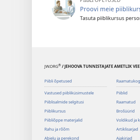
Proovi meie piiblikur
Tasuta piiblikursus pers
®
JW.ORG
/ JEHOOVA TUNNISTAJATE AMETLIK VEE
Piibli õpetused
Raamatuko
Vastused piibliküsimustele
Piiblid
Piiblisalmide selgitusi
Raamatud
Piiblikursus
Brošüürid
Piibliõppe materjalid
Voldikud ja 
Rahu ja rõõm
Artiklisarjad
Abielu ja perekond
Ajakirjad