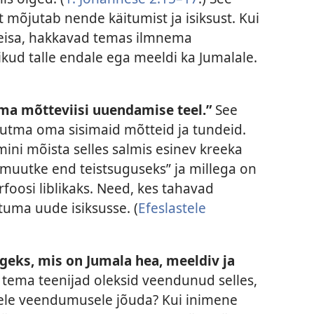
t mõjutab nende käitumist ja isiksust. Kui
 seisa, hakkavad temas ilmnema
kud talle endale ega meeldi ka Jumalale.
a mõtteviisi uuendamise teel.”
See
utma oma sisimaid mõtteid ja tundeid.
ni mõista selles salmis esinev kreeka
„muutke end teistsuguseks” ja millega on
foosi liblikaks. Need, kes tahavad
tuma uude isiksusse. (
Efeslastele
lgeks, mis on Jumala hea, meeldiv ja
 tema teenijad oleksid veendunud selles,
sele veendumusele jõuda? Kui inimene