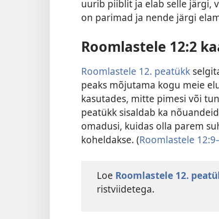
uurib piiblit ja elab selle järg
on parimad ja nende järgi elami
Roomlastele 12:2 ka
Roomlastele 12. peatükk
selgit
peaks mõjutama kogu meie elu.
kasutades, mitte pimesi või tunn
peatükk sisaldab ka nõuandeid 
omadusi, kuidas olla parem suht
koheldakse. (
Roomlastele 12:9
Loe
Roomlastele 12. peatü
ristviidetega.