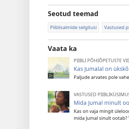
Seotud teemad
Piiblisalmide selgitusi
Vastused pi
Vaata ka
PIIBLI PÕHIÕPETUSTE V
Kas Jumalal on ükskõi
Paljude arvates pole vahe
VASTUSED PIIBLIKÜSIMU
Mida Jumal minult o
Kas on vaja mingit üleloo
mida Jumal sinult ootab? 