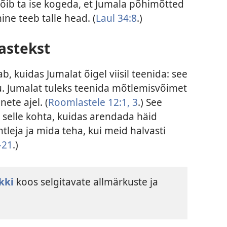
i, võib ta ise kogeda, et Jumala põhimõtted
ne teeb talle head. (
Laul 34:8
.)
astekst
ab, kuidas Jumalat õigel viisil teenida: see
 Jumalat tuleks teenida mõtlemisvõimet
ete ajel. (
Roomlastele 12:1,
3
.) See
selle kohta, kuidas arendada häid
leja ja mida teha, kui meid halvasti
–21
.)
kki
koos selgitavate allmärkuste ja