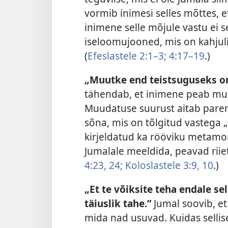
vormib inimesi selles mõttes, e
inimene selle mõjule vastu ei
iseloomujooned, mis on kahjuli
(
Efeslastele 2:1–3;
4:17–19
.)
„Muutke end teistsuguseks om
tähendab, et inimene peab mu
Muudatuse suurust aitab paremi
sõna, mis on tõlgitud vastega 
kirjeldatud ka rööviku metamor
Jumalale meeldida, peavad riie
4:23, 24;
Koloslastele 3:9, 10
.)
„Et te võiksite teha endale se
täiuslik tahe.”
Jumal soovib, et
mida nad usuvad. Kuidas selli