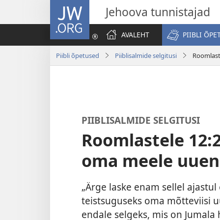
JW.ORG
Jehoova tunnistajad
AVALEHT
PIIBLI ÕPE
Piibli õpetused
Piiblisalmide selgitusi
Roomlast
PIIBLISALMIDE SELGITUSI
Roomlastele 12:
oma meele uuen
„Ärge laske enam sellel ajastu
teistsuguseks oma mõtteviisi uu
endale selgeks, mis on Jumala h