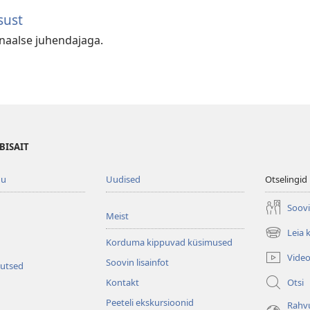
sust
onaalse juhendajaga.
BISAIT
gu
Uudised
Otselingid
Soovi
Meist
Leia 
(avab
Korduma kippuvad küsimused
uue
Vide
Soovin lisainfot
akna)
kutsed
Otsi
Kontakt
Peeteli ekskursioonid
Rahv