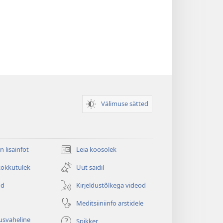
Välimuse sätted
n lisainfot
Leia koosolek
(avab
uue
kokkutulek
Uut saidil
akna)
od
Kirjeldustõlkega videod
Meditsiiniinfo arstidele
usvaheline
Spikker