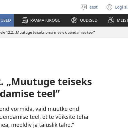
eesti
Logi s
Vali
(av
keel
uue
TUSED
RAAMATUKOGU
UUDISED
MEIS
akn
ele 12:2. „Muutuge teiseks oma meele uuendamise teel”
2. „Muutuge teiseks
damise teel”
l end vormida, vaid muutke end
endamise teel, et te võiksite teha
ea, meeldiv ja täiuslik tahe.”