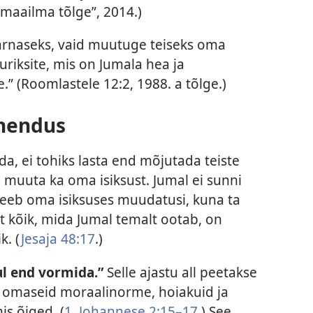
e maailma tõlge”, 2014.)
sarnaseks, vaid muutuge teiseks oma
uriksite, mis on Jumala hea ja
.” (Roomlastele 12:2, 1988. a tõlge.)
ähendus
a, ei tohiks lasta end mõjutada teiste
eb muuta ka oma isiksust. Jumal ei sunni
eeb oma isiksuses muudatusi, kuna ta
t kõik, mida Jumal temalt ootab, on
k. (
Jesaja 48:17
.)
ul end vormida.”
Selle ajastu all peetakse
e omaseid moraalinorme, hoiakuid ja
is õiged. (
1. Johannese 2:15–17
.) See