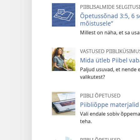
PIIBLISALMIDE SELGITUS
Õpetussõnad 3:5, 6 s
mõistusele”
Millest on näha, et sa u
VASTUSED PIIBLIKÜSIMU
Mida ütleb Piibel va
Paljud usuvad, et nende 
valikutest?
PIIBLI ÕPETUSED
Piibliõppe materjalid
Vali endale sobiv õppema
teha.
PIIBLI ÕPETUSED