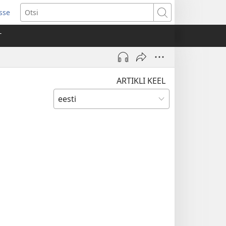
isse
ab
Otsi
T
a)
ARTIKLI KEEL