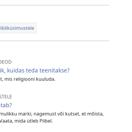
ibliküsimustele
IDEOD
k, kuidas teda teenitakse?
t, mis religiooni kuuluda.
STELE
otab?
mulikku märki, nägemust või kutset, et mõista,
Vaata, mida ütleb Piibel.