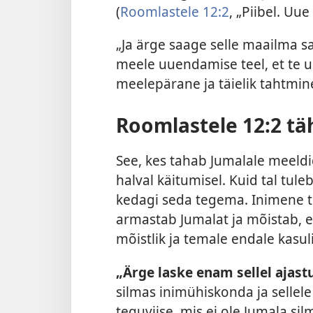
(
Roomlastele 12:2
, „Piibel. Uu
„Ja ärge saage selle maailma 
meele uuendamise teel, et te u
meelepärane ja täielik tahtmine
Roomlastele 12:2 t
See, kes tahab Jumalale meeldid
halval käitumisel. Kuid tal tul
kedagi seda tegema. Inimene t
armastab Jumalat ja mõistab, e
mõistlik ja temale endale kasuli
„Ärge laske enam sellel ajast
silmas inimühiskonda ja sellel
teguviise, mis ei ole Jumala silm