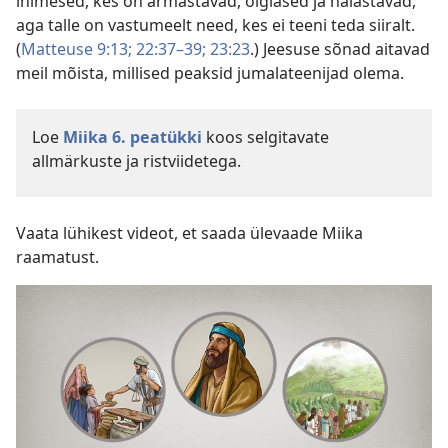
inimesed, kes on armastavad, õiglased ja halastavad,
aga talle on vastumeelt need, kes ei teeni teda siiralt.
(
Matteuse 9:13;
22:37–39;
23:23
.) Jeesuse sõnad aitavad
meil mõista, millised peaksid jumalateenijad olema.
Loe
Miika 6. peatükki
koos selgitavate
allmärkuste ja ristviidetega.
Vaata lühikest videot, et saada ülevaade Miika
raamatust.