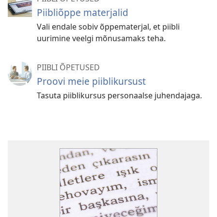
Piibliõppe materjalid
Vali endale sobiv õppematerjal, et piibli
uurimine veelgi mõnusamaks teha.
PIIBLI ÕPETUSED
Proovi meie piiblikursust
Tasuta piiblikursus personaalse juhendajaga.