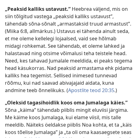
„Peaksid kalliks ustavust.”
Heebrea väljend, mis on
siin tõlgitud vastega „peaksid kalliks ustavust”,
tähendab sõna-sõnalt „armastaksid truud armastust”.
(Miika 6:8, allmärkus.) Ustavus ei tähenda ainult seda,
et me oleme kellelegi lojaalsed, vaid see hõlmab
midagi rohkemat. See tähendab, et oleme lahked ja
halastavad ning otsime võimalusi teha teistele head.
Need, kes tahavad Jumalale meeldida, ei peaks tegema
head käsukorras. Nad peaksid armastama ehk pidama
kalliks hea tegemist. Sellised inimesed tunnevad
rõõmu, kui nad saavad abivajajaid aidata, kuna
andmine teeb õnnelikuks. (
Apostlite teod 20:35
.)
„Oleksid tagasihoidlik koos oma Jumalaga käies.”
Sõna „käima” tähendab piiblis mingit eluviisi järgima.
Me käime koos Jumalaga, kui elame viisil, mis talle
meeldib. Näiteks öeldakse piiblis Noa kohta, et ta „käis
koos tõelise Jumalaga” ja „ta oli oma kaasaegsete seas