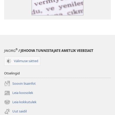
®
JW.ORG
/ JEHOOVA TUNNISTAJATE AMETLIK VEEBISAIT
Välimuse sätted
Otselingid
Soovin lisainfot
Leia koosolek
(avab
uue
Leia kokkutulek
(avab
akna)
uue
Uut saidil
akna)