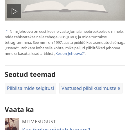
Esita
Nimi Jehoova on eestikeelne vaste Jumala heebreakeelsele nimele,
a
mida tähistatakse nelja tähega יהוה (JHVH) ja mida tuntakse
tetragrammina.‏ See nimi on 1997. aasta piiblitõlkes asendatud sõnaga
„Issand”. Rohkem infot selle kohta, miks paljud piiblitõlked Jehoova
nime ei kasuta, leiad artiklist „
Kes on Jehoova?
”.
Seotud teemad
Piiblisalmide selgitusi
Vastused piibliküsimustele
Vaata ka
MITMESUGUST
Kas õiglus võidab kunagi?