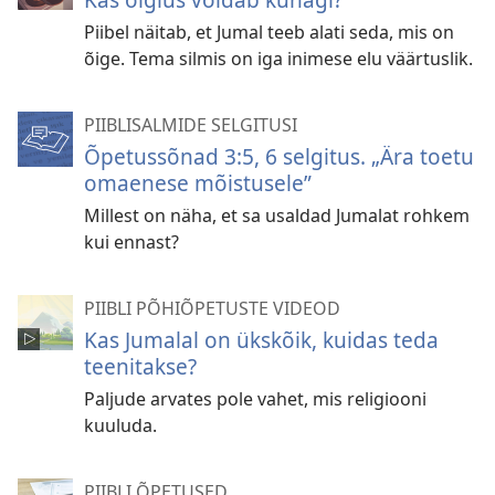
Piibel näitab, et Jumal teeb alati seda, mis on
õige. Tema silmis on iga inimese elu väärtuslik.
PIIBLISALMIDE SELGITUSI
Õpetussõnad 3:5, 6 selgitus. „Ära toetu
omaenese mõistusele”
Millest on näha, et sa usaldad Jumalat rohkem
kui ennast?
PIIBLI PÕHIÕPETUSTE VIDEOD
Kas Jumalal on ükskõik, kuidas teda
teenitakse?
Paljude arvates pole vahet, mis religiooni
kuuluda.
PIIBLI ÕPETUSED