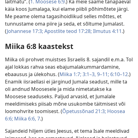
laitmatu”. (
1. Moosese 6:9
.) Ka meie saame tänapäeval
käia koos Jumalaga, kui elame piibli põhimõtete järgi.
Me peame olema tagasihoidlikud selles mõttes, et
tunnustame oma piire ja seda, et sõltume Jumalast.
(
Johannese 17:3;
Apostlite teod 17:28;
Ilmutus 4:11
.)
Miika 6:8 kaastekst
Miika oli prohvet muistses Iisraelis 8. sajandil e.m.a. Tol
ajal lokkas rahva seas ebajumalakummardamine,
ebaausus ja ülekohus. (
Miika 1:7;
3:1–3,
9–11;
6:10–12
.)
Enamik iisraellasi ei järginud Jumala seadust, mille ta
oli andnud Moosesele ja mida nimetatakse ka
Moosese seaduseks. Paljud arvasid, et Jumalale
meeldimiseks piisab mõne usukombe täitmisest või
loomohvrite toomisest. (
Õpetussõnad 21:3;
Hoosea
6:6;
Miika 6:6, 7
.)
Sajandeid hiljem ütles Jeesus, et tema Isale meeldivad