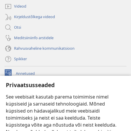
Videod
Kirjeldustõlkega videod
Otsi
Meditsiiniinfo arstidele
Rahvusvaheline kommunikatsioon
Spikker
Annetused
(avab
uue
Privaatsusseaded
akna)
Vahitorni VEEBIRAAMATUKOGU
(avab
See veebisait kasutab parema toimimise nimel
uue
®
JW Hub
küpsiseid ja sarnaseid tehnoloogiaid. Mõned
akna)
(avab
küpsised on hädavajalikud meie veebisaidi
uue
®
JW Library
akna)
toimimiseks ja neist ei saa keelduda. Teiste
küpsistega võite aga nõustuda või neist keelduda.
Watchtower Library