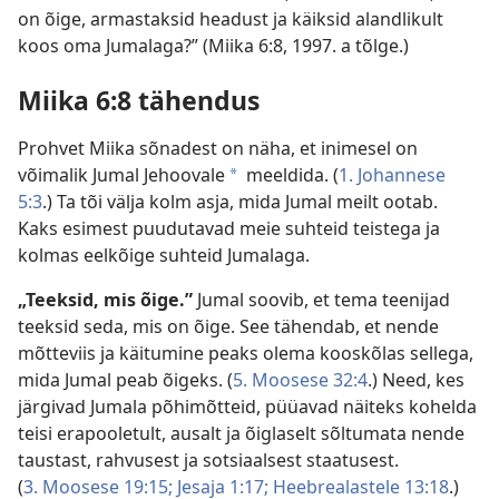
on õige, armastaksid headust ja käiksid alandlikult
koos oma Jumalaga?” (Miika 6:8, 1997. a tõlge.)
Miika 6:8 tähendus
Prohvet Miika sõnadest on näha, et inimesel on
võimalik Jumal Jehoovale
meeldida. (
1. Johannese
a
5:3
.) Ta tõi välja kolm asja, mida Jumal meilt ootab.
Kaks esimest puudutavad meie suhteid teistega ja
kolmas eelkõige suhteid Jumalaga.
„Teeksid, mis õige.”
Jumal soovib, et tema teenijad
teeksid seda, mis on õige. See tähendab, et nende
mõtteviis ja käitumine peaks olema kooskõlas sellega,
mida Jumal peab õigeks. (
5. Moosese 32:4
.) Need, kes
järgivad Jumala põhimõtteid, püüavad näiteks kohelda
teisi erapooletult, ausalt ja õiglaselt sõltumata nende
taustast, rahvusest ja sotsiaalsest staatusest.
(
3. Moosese 19:15;
Jesaja 1:17;
Heebrealastele 13:18
.)