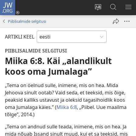
JW.ORG
Logi
sisse
Muuda
Otsi
NÄ
(avab
veebisaidi
saidilt
ME
Piiblisalmide selgitusi
uue
keelt
JW.ORG
akna)
ARTIKLI KEEL
PIIBLISALMIDE SELGITUSI
Miika 6:8. Käi „alandlikult
koos oma Jumalaga”
„Tema on öelnud sulle, inimene, mis on hea. Mida
Jehoova sinult ootab? Vaid seda, et teeksid, mis õige,
peaksid kalliks ustavust ja oleksid tagasihoidlik koos
oma Jumalaga käies.” (
Miika 6:8
, „Piibel. Uue maailma
tõlge”, 2014.)
„Tema on andnud sulle teada, inimene, mis on hea. Ja
mida nõuab Issand sinult muud, kui et sa teeksid, mis