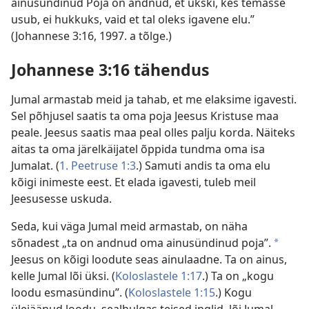
ainusündinud Poja on andnud, et ükski, kes temasse
usub, ei hukkuks, vaid et tal oleks igavene elu.”
(Johannese 3:16, 1997. a tõlge.)
Johannese 3:16 tähendus
Jumal armastab meid ja tahab, et me elaksime igavesti.
Sel põhjusel saatis ta oma poja Jeesus Kristuse maa
peale. Jeesus saatis maa peal olles palju korda. Näiteks
aitas ta oma järelkäijatel õppida tundma oma isa
Jumalat. (
1. Peetruse 1:3
.) Samuti andis ta oma elu
kõigi inimeste eest. Et elada igavesti, tuleb meil
Jeesusesse uskuda.
Seda, kui väga Jumal meid armastab, on näha
sõnadest „ta on andnud oma ainusündinud poja”.
a
Jeesus on kõigi loodute seas ainulaadne. Ta on ainus,
kelle Jumal lõi üksi. (
Koloslastele 1:17
.) Ta on „kogu
loodu esmasündinu”. (
Koloslastele 1:15
.) Kogu