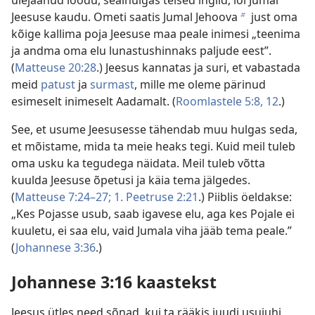
ülejäänud loodu, sealhulgas teised inglid, lõi Jumal
Jeesuse kaudu. Ometi saatis Jumal Jehoova
just oma
b
kõige kallima poja Jeesuse maa peale inimesi „teenima
ja andma oma elu lunastushinnaks paljude eest”.
(
Matteuse 20:28
.) Jeesus kannatas ja suri, et vabastada
meid
patust
ja
surmast
, mille me oleme pärinud
esimeselt inimeselt Aadamalt. (
Roomlastele 5:8,
12
.)
See, et usume Jeesusesse tähendab muu hulgas seda,
et mõistame, mida ta meie heaks tegi. Kuid meil tuleb
oma usku ka tegudega näidata. Meil tuleb võtta
kuulda Jeesuse õpetusi ja käia tema jälgedes.
(
Matteuse 7:24–27;
1. Peetruse 2:21
.) Piiblis öeldakse:
„Kes Pojasse usub, saab igavese elu, aga kes Pojale ei
kuuletu, ei saa elu, vaid Jumala viha jääb tema peale.”
(
Johannese 3:36
.)
Johannese 3:16 kaastekst
Jeesus ütles need sõnad, kui ta rääkis juudi usujuhi