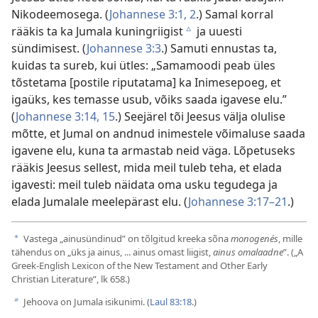
Nikodeemosega. (
Johannese 3:1, 2
.) Samal korral
rääkis ta ka Jumala kuningriigist
ja uuesti
c
sündimisest. (
Johannese 3:3
.) Samuti ennustas ta,
kuidas ta sureb, kui ütles: „Samamoodi peab üles
tõstetama [postile riputatama] ka Inimesepoeg, et
igaüks, kes temasse usub, võiks saada igavese elu.”
(
Johannese 3:14, 15
.) Seejärel tõi Jeesus välja olulise
mõtte, et Jumal on andnud inimestele võimaluse saada
igavene elu, kuna ta armastab neid väga. Lõpetuseks
rääkis Jeesus sellest, mida meil tuleb teha, et elada
igavesti: meil tuleb näidata oma usku tegudega ja
elada Jumalale meelepärast elu. (
Johannese 3:17–21
.)
Vastega „ainusündinud” on tõlgitud kreeka sõna
monogenés
, mille
a
tähendus on „üks ja ainus, ... ainus omast liigist,
ainus omalaadne
”. („A
Greek-English Lexicon of the New Testament and Other Early
Christian Literature”, lk 658.)
Jehoova on Jumala isikunimi. (
Laul 83:18
.)
b