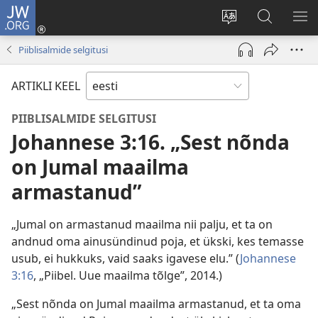
JW.ORG
Logi
sisse
Muuda
Otsi
NÄ
(avab
veebisaidi
saidilt
ME
Piiblisalmide selgitusi
uue
keelt
JW.ORG
akna)
ARTIKLI KEEL
PIIBLISALMIDE SELGITUSI
Johannese 3:16. „Sest nõnda
on Jumal maailma
armastanud”
„Jumal on armastanud maailma nii palju, et ta on
andnud oma ainusündinud poja, et ükski, kes temasse
usub, ei hukkuks, vaid saaks igavese elu.” (
Johannese
3:16
, „Piibel. Uue maailma tõlge”, 2014.)
„Sest nõnda on Jumal maailma armastanud, et ta oma