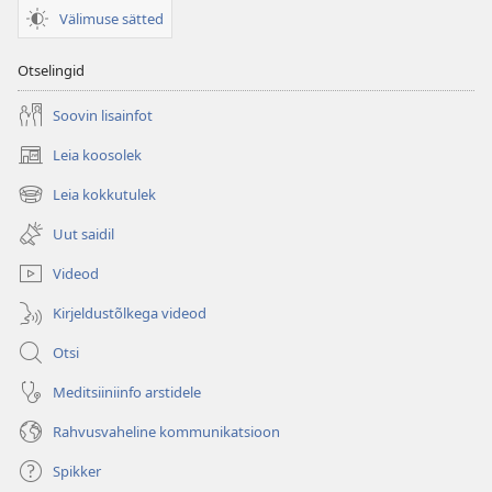
Välimuse sätted
Otselingid
Soovin lisainfot
Leia koosolek
(avab
uue
Leia kokkutulek
(avab
akna)
uue
Uut saidil
akna)
Videod
Kirjeldustõlkega videod
Otsi
Meditsiiniinfo arstidele
Rahvusvaheline kommunikatsioon
Spikker