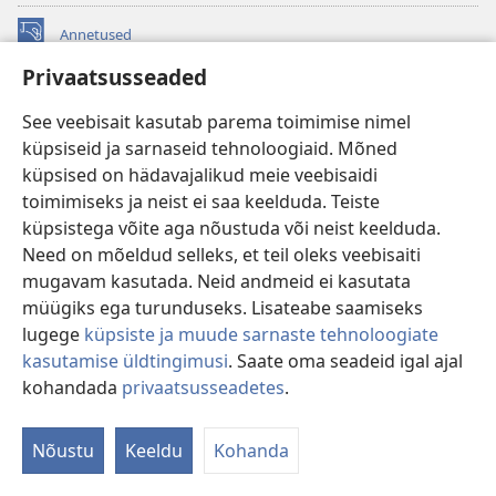
Annetused
(avab
uue
Privaatsusseaded
akna)
Vahitorni VEEBIRAAMATUKOGU
(avab
See veebisait kasutab parema toimimise nimel
uue
®
JW Hub
küpsiseid ja sarnaseid tehnoloogiaid. Mõned
akna)
(avab
küpsised on hädavajalikud meie veebisaidi
uue
®
JW Library
akna)
toimimiseks ja neist ei saa keelduda. Teiste
küpsistega võite aga nõustuda või neist keelduda.
Watchtower Library
Need on mõeldud selleks, et teil oleks veebisaiti
mugavam kasutada. Neid andmeid ei kasutata
müügiks ega turunduseks. Lisateabe saamiseks
lugege
küpsiste ja muude sarnaste tehnoloogiate
kasutamise üldtingimusi
. Saate oma seadeid igal ajal
Copyright
© 2026 Watch Tower Bible and Tract Society of Pennsylvania.
KASUTUSTINGIMUSED
|
ANDMEKAITSETINGIMUSED
|
kohandada
privaatsusseadetes
.
PRIVAATSUSSEADED
Nõustu
Keeldu
Kohanda