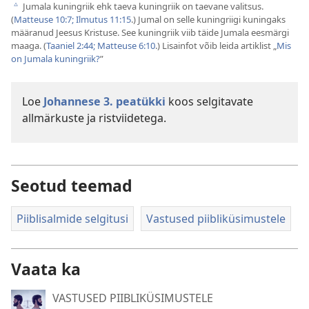
Jumala kuningriik ehk taeva kuningriik on taevane valitsus.
c
(
Matteuse 10:7;
Ilmutus 11:15
.) Jumal on selle kuningriigi kuningaks
määranud Jeesus Kristuse. See kuningriik viib täide Jumala eesmärgi
maaga. (
Taaniel 2:44;
Matteuse 6:10
.) Lisainfot võib leida artiklist „
Mis
on Jumala kuningriik?
”
Loe
Johannese 3. peatükki
koos selgitavate
allmärkuste ja ristviidetega.
Seotud teemad
Piiblisalmide selgitusi
Vastused piibliküsimustele
Vaata ka
VASTUSED PIIBLIKÜSIMUSTELE