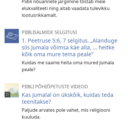
Piibli nõuannete järgimine tõstab meie
elukvaliteeti ning aitab vaadata tulevikku
lootusrikkamalt.
PIIBLISALMIDE SELGITUSI
1. Peetruse 5:6, 7 selgitus. „Alanduge
siis Jumala võimsa käe alla, ... heitke
kõik oma mure tema peale”
Kuidas me saame heita oma mured Jumala
peale?
PIIBLI PÕHIÕPETUSTE VIDEOD
Kas Jumalal on ükskõik, kuidas teda
teenitakse?
Paljude arvates pole vahet, mis religiooni
kuuluda.