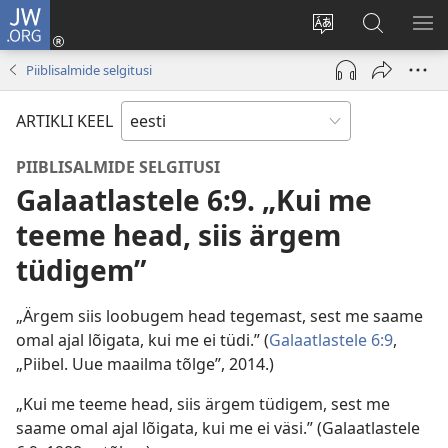
JW.ORG
Logi
sisse
Muuda
Otsi
NÄ
(avab
veebisaidi
saidilt
ME
Piiblisalmide selgitusi
uue
keelt
JW.ORG
akna)
ARTIKLI KEEL
PIIBLISALMIDE SELGITUSI
Galaatlastele 6:9. „Kui me
teeme head, siis ärgem
tüdigem”
„Ärgem siis loobugem head tegemast, sest me saame
omal ajal lõigata, kui me ei tüdi.” (
Galaatlastele 6:9
,
„Piibel. Uue maailma tõlge”, 2014.)
„Kui me teeme head, siis ärgem tüdigem, sest me
saame omal ajal lõigata, kui me ei väsi.” (Galaatlastele