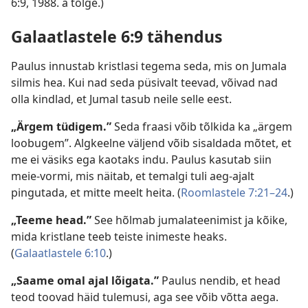
6:9, 1988. a tõlge.)
Galaatlastele 6:9 tähendus
Paulus innustab kristlasi tegema seda, mis on Jumala
silmis hea. Kui nad seda püsivalt teevad, võivad nad
olla kindlad, et Jumal tasub neile selle eest.
„Ärgem tüdigem.”
Seda fraasi võib tõlkida ka „ärgem
loobugem”. Algkeelne väljend võib sisaldada mõtet, et
me ei väsiks ega kaotaks indu. Paulus kasutab siin
meie-vormi, mis näitab, et temalgi tuli aeg-ajalt
pingutada, et mitte meelt heita. (
Roomlastele 7:21–24
.)
„Teeme head.”
See hõlmab jumalateenimist ja kõike,
mida kristlane teeb teiste inimeste heaks.
(
Galaatlastele 6:10
.)
„Saame omal ajal lõigata.”
Paulus nendib, et head
teod toovad häid tulemusi, aga see võib võtta aega.