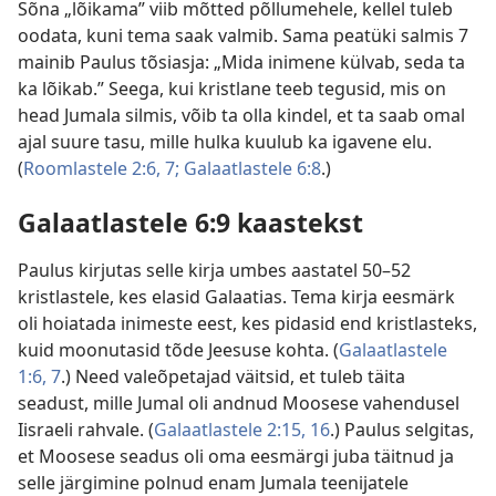
Sõna „lõikama” viib mõtted põllumehele, kellel tuleb
oodata, kuni tema saak valmib. Sama peatüki salmis 7
mainib Paulus tõsiasja: „Mida inimene külvab, seda ta
ka lõikab.” Seega, kui kristlane teeb tegusid, mis on
head Jumala silmis, võib ta olla kindel, et ta saab omal
ajal suure tasu, mille hulka kuulub ka igavene elu.
(
Roomlastele 2:6, 7;
Galaatlastele 6:8
.)
Galaatlastele 6:9 kaastekst
Paulus kirjutas selle kirja umbes aastatel 50–52
kristlastele, kes elasid Galaatias. Tema kirja eesmärk
oli hoiatada inimeste eest, kes pidasid end kristlasteks,
kuid moonutasid tõde Jeesuse kohta. (
Galaatlastele
1:6, 7
.) Need valeõpetajad väitsid, et tuleb täita
seadust, mille Jumal oli andnud Moosese vahendusel
Iisraeli rahvale. (
Galaatlastele 2:15, 16
.) Paulus selgitas,
et Moosese seadus oli oma eesmärgi juba täitnud ja
selle järgimine polnud enam Jumala teenijatele