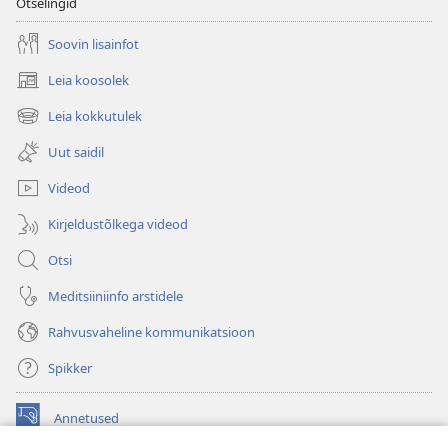
Otselingid
Soovin lisainfot
Leia koosolek
(avab
uue
Leia kokkutulek
(avab
akna)
uue
Uut saidil
akna)
Videod
Kirjeldustõlkega videod
Otsi
Meditsiiniinfo arstidele
Rahvusvaheline kommunikatsioon
Spikker
Annetused
(avab
uue