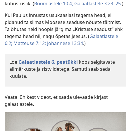
kohustuslik. (
Roomlastele 10:4;
Galaatlastele 3:23–25
.)
Kui Paulus innustas usukaaslasi tegema head, ei
pidanud ta silmas Moosese seaduse nõuete täitmist.
Ta õhutas neid hoopis järgima „Kristuse seadust” ehk
tegema head nii, nagu õpetas Jeesus. (
Galaatlastele
6:2;
Matteuse 7:12;
Johannese 13:34
.)
Loe
Galaatlastele 6. peatükki
koos selgitavate
allmärkuste ja ristviidetega. Samuti saab seda
kuulata.
Vaata lühikest videot, et saada ülevaade kirjast
galaatlastele.