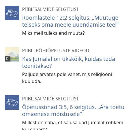
PIIBLISALMIDE SELGITUSI
Roomlastele 12:2 selgitus. „Muutuge
teiseks oma meele uuendamise teel”
Miks meil tuleks end muuta?
PIIBLI PÕHIÕPETUSTE VIDEOD
Kas Jumalal on ükskõik, kuidas teda
teenitakse?
Paljude arvates pole vahet, mis religiooni
kuuluda.
PIIBLISALMIDE SELGITUSI
Õpetussõnad 3:5, 6 selgitus. „Ära toetu
omaenese mõistusele”
Millest on näha, et sa usaldad Jumalat rohkem
kui ennast?