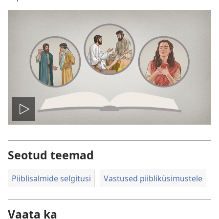
Esita
Seotud teemad
Piiblisalmide selgitusi
Vastused piibliküsimustele
Vaata ka