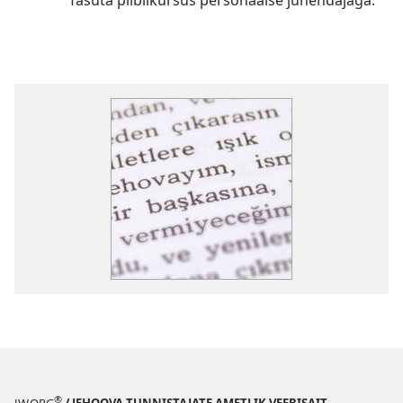
Tasuta piiblikursus personaalse juhendajaga.
®