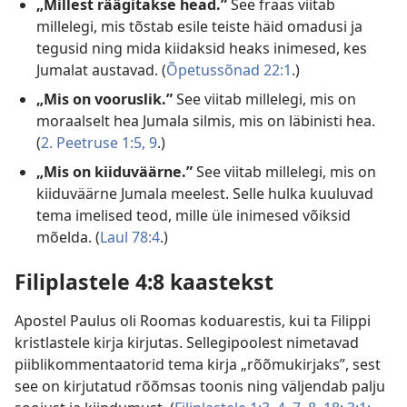
„Millest räägitakse head.”
See fraas viitab
millelegi, mis tõstab esile teiste häid omadusi ja
tegusid ning mida kiidaksid heaks inimesed, kes
Jumalat austavad. (
Õpetussõnad 22:1
.)
„Mis on vooruslik.”
See viitab millelegi, mis on
moraalselt hea Jumala silmis, mis on läbinisti hea.
(
2. Peetruse 1:5,
9
.)
„Mis on kiiduväärne.”
See viitab millelegi, mis on
kiiduväärne Jumala meelest. Selle hulka kuuluvad
tema imelised teod, mille üle inimesed võiksid
mõelda. (
Laul 78:4
.)
Filiplastele 4:8 kaastekst
Apostel Paulus oli Roomas koduarestis, kui ta Filippi
kristlastele kirja kirjutas. Sellegipoolest nimetavad
piiblikommentaatorid tema kirja „rõõmukirjaks”, sest
see on kirjutatud rõõmsas toonis ning väljendab palju