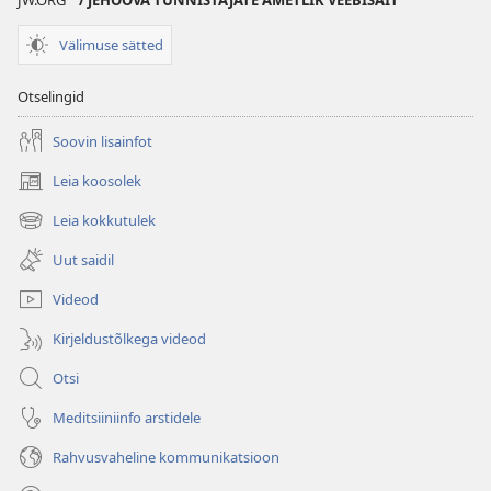
JW.ORG
/ JEHOOVA TUNNISTAJATE AMETLIK VEEBISAIT
Välimuse sätted
Otselingid
Soovin lisainfot
Leia koosolek
(avab
uue
Leia kokkutulek
(avab
akna)
uue
Uut saidil
akna)
Videod
Kirjeldustõlkega videod
Otsi
Meditsiiniinfo arstidele
Rahvusvaheline kommunikatsioon