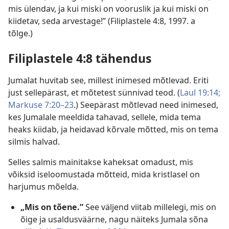
mis ülendav, ja kui miski on vooruslik ja kui miski on
kiidetav, seda arvestage!” (Filiplastele 4:8, 1997. a
tõlge.)
Filiplastele 4:8 tähendus
Jumalat huvitab see, millest inimesed mõtlevad. Eriti
just sellepärast, et mõtetest sünnivad teod. (
Laul 19:14;
Markuse 7:20–23
.) Seepärast mõtlevad need inimesed,
kes Jumalale meeldida tahavad, sellele, mida tema
heaks kiidab, ja heidavad kõrvale mõtted, mis on tema
silmis halvad.
Selles salmis mainitakse kaheksat omadust, mis
võiksid iseloomustada mõtteid, mida kristlasel on
harjumus mõelda.
„Mis on tõene.”
See väljend viitab millelegi, mis on
õige ja usaldusväärne, nagu näiteks Jumala sõna