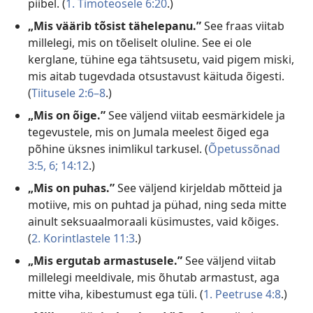
piibel. (
1. Timoteosele 6:20
.)
„Mis väärib tõsist tähelepanu.”
See fraas viitab
millelegi, mis on tõeliselt oluline. See ei ole
kerglane, tühine ega tähtsusetu, vaid pigem miski,
mis aitab tugevdada otsustavust käituda õigesti.
(
Tiitusele 2:6–8
.)
„Mis on õige.”
See väljend viitab eesmärkidele ja
tegevustele, mis on Jumala meelest õiged ega
põhine üksnes inimlikul tarkusel. (
Õpetussõnad
3:5, 6;
14:12
.)
„Mis on puhas.”
See väljend kirjeldab mõtteid ja
motiive, mis on puhtad ja pühad, ning seda mitte
ainult seksuaalmoraali küsimustes, vaid kõiges.
(
2. Korintlastele 11:3
.)
„Mis ergutab armastusele.”
See väljend viitab
millelegi meeldivale, mis õhutab armastust, aga
mitte viha, kibestumust ega tüli. (
1. Peetruse 4:8
.)