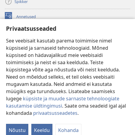
Spikker
Annetused
(avab
uue
Privaatsusseaded
akna)
Vahitorni VEEBIRAAMATUKOGU
(avab
See veebisait kasutab parema toimimise nimel
uue
®
JW Hub
küpsiseid ja sarnaseid tehnoloogiaid. Mõned
akna)
(avab
küpsised on hädavajalikud meie veebisaidi
uue
®
JW Library
akna)
toimimiseks ja neist ei saa keelduda. Teiste
küpsistega võite aga nõustuda või neist keelduda.
Watchtower Library
Need on mõeldud selleks, et teil oleks veebisaiti
mugavam kasutada. Neid andmeid ei kasutata
müügiks ega turunduseks. Lisateabe saamiseks
lugege
küpsiste ja muude sarnaste tehnoloogiate
Copyright
© 2026 Watch Tower Bible and Tract Society of Pennsylvania.
kasutamise üldtingimusi
. Saate oma seadeid igal ajal
KASUTUSTINGIMUSED
|
ANDMEKAITSETINGIMUSED
|
kohandada
privaatsusseadetes
.
PRIVAATSUSSEADED
Nõustu
Keeldu
Kohanda