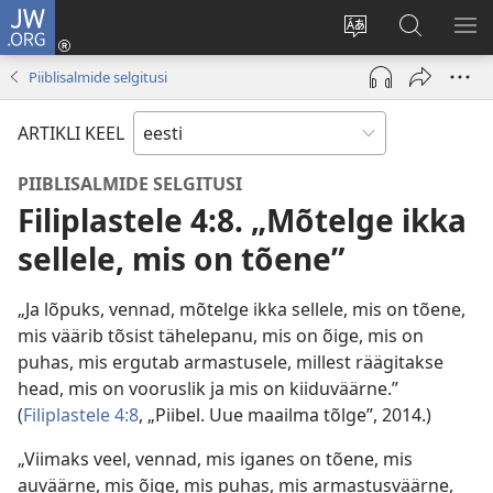
JW.ORG
Logi
sisse
Muuda
Otsi
NÄ
(avab
veebisaidi
saidilt
ME
Piiblisalmide selgitusi
uue
keelt
JW.ORG
akna)
ARTIKLI KEEL
PIIBLISALMIDE SELGITUSI
Filiplastele 4:8. „Mõtelge ikka
sellele, mis on tõene”
„Ja lõpuks, vennad, mõtelge ikka sellele, mis on tõene,
mis väärib tõsist tähelepanu, mis on õige, mis on
puhas, mis ergutab armastusele, millest räägitakse
head, mis on vooruslik ja mis on kiiduväärne.”
(
Filiplastele 4:8
, „Piibel. Uue maailma tõlge”, 2014.)
„Viimaks veel, vennad, mis iganes on tõene, mis
auväärne, mis õige, mis puhas, mis armastusväärne,