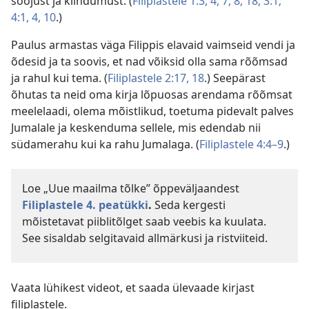
soojust ja kiindumust. (
Filiplastele 1:3, 4,
7, 8,
18;
3:1;
4:1,
4,
10
.)
Paulus armastas väga Filippis elavaid vaimseid vendi ja
õdesid ja ta soovis, et nad võiksid olla sama rõõmsad
ja rahul kui tema. (
Filiplastele 2:17, 18
.) Seepärast
õhutas ta neid oma kirja lõpuosas arendama rõõmsat
meelelaadi, olema mõistlikud, toetuma pidevalt palves
Jumalale ja keskenduma sellele, mis edendab nii
südamerahu kui ka rahu Jumalaga. (
Filiplastele 4:4–9
.)
Loe „Uue maailma tõlke” õppeväljaandest
Filiplastele 4. peatükki
.
Seda kergesti
mõistetavat piiblitõlget saab veebis ka kuulata.
See sisaldab selgitavaid allmärkusi ja ristviiteid.
Vaata lühikest videot, et saada ülevaade kirjast
filiplastele.