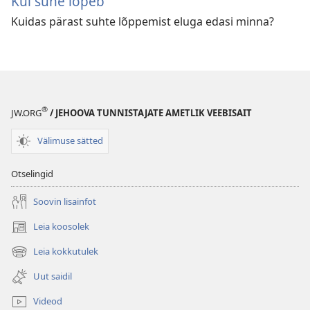
Kui suhe lõpeb
Kuidas pärast suhte lõppemist eluga edasi minna?
®
JW.ORG
/ JEHOOVA TUNNISTAJATE AMETLIK VEEBISAIT
Välimuse sätted
Otselingid
Soovin lisainfot
Leia koosolek
(avab
uue
Leia kokkutulek
(avab
akna)
uue
Uut saidil
akna)
Videod