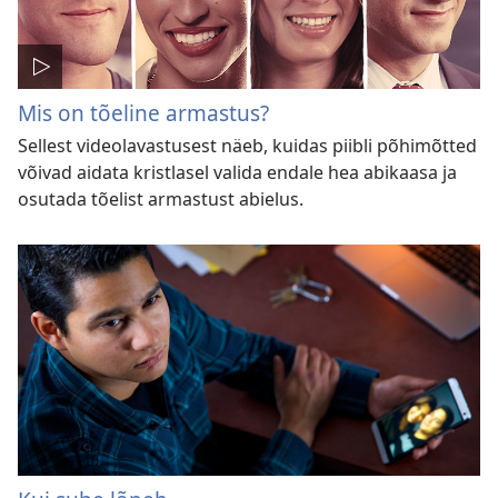
Mis on tõeline armastus?
Sellest videolavastusest näeb, kuidas piibli põhimõtted
võivad aidata kristlasel valida endale hea abikaasa ja
osutada tõelist armastust abielus.