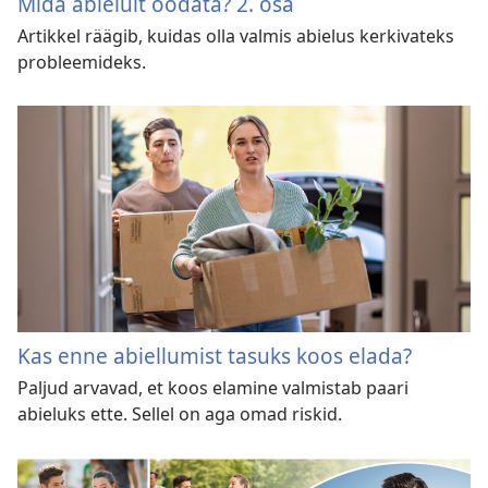
Mida abielult oodata? 2. osa
Artikkel räägib, kuidas olla valmis abielus kerkivateks
probleemideks.
Kas enne abiellumist tasuks koos elada?
Paljud arvavad, et koos elamine valmistab paari
abieluks ette. Sellel on aga omad riskid.