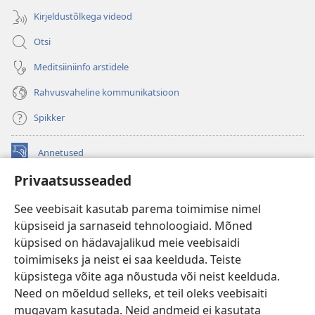
Kirjeldustõlkega videod
Otsi
Meditsiiniinfo arstidele
Rahvusvaheline kommunikatsioon
Spikker
Annetused
(avab
uue
Privaatsusseaded
akna)
Vahitorni VEEBIRAAMATUKOGU
(avab
See veebisait kasutab parema toimimise nimel
uue
®
JW Hub
küpsiseid ja sarnaseid tehnoloogiaid. Mõned
akna)
(avab
küpsised on hädavajalikud meie veebisaidi
uue
®
JW Library
akna)
toimimiseks ja neist ei saa keelduda. Teiste
küpsistega võite aga nõustuda või neist keelduda.
Watchtower Library
Need on mõeldud selleks, et teil oleks veebisaiti
mugavam kasutada. Neid andmeid ei kasutata