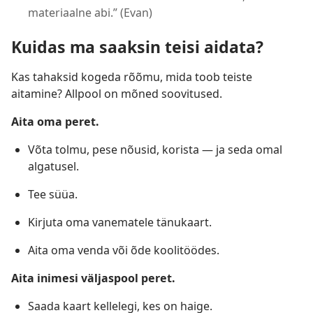
materiaalne abi.” (Evan)
Kuidas ma saaksin teisi aidata?
Kas tahaksid kogeda rõõmu, mida toob teiste
aitamine? Allpool on mõned soovitused.
Aita oma peret.
Võta tolmu, pese nõusid, korista — ja seda omal
algatusel.
Tee süüa.
Kirjuta oma vanematele tänukaart.
Aita oma venda või õde koolitöödes.
Aita inimesi väljaspool peret.
Saada kaart kellelegi, kes on haige.