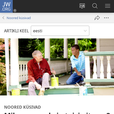
JW.ORG
Logi
sisse
Muuda
Otsi
NÄ
(avab
veebisaidi
saidilt
ME
Noored küsivad
uue
keelt
JW.ORG
akna)
ARTIKLI KEEL
NOORED KÜSIVAD