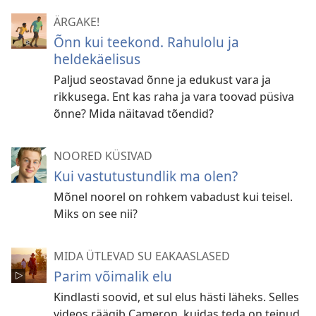
ÄRGAKE!
Õnn kui teekond. Rahulolu ja
heldekäelisus
Paljud seostavad õnne ja edukust vara ja
rikkusega. Ent kas raha ja vara toovad püsiva
õnne? Mida näitavad tõendid?
NOORED KÜSIVAD
Kui vastutustundlik ma olen?
Mõnel noorel on rohkem vabadust kui teisel.
Miks on see nii?
MIDA ÜTLEVAD SU EAKAASLASED
Parim võimalik elu
Kindlasti soovid, et sul elus hästi läheks. Selles
videos räägib Cameron, kuidas teda on teinud