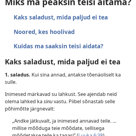
Miks ma peaksin teisi aitama?
Kaks saladust, mida paljud ei tea
Noored, kes hoolivad
Kuidas ma saaksin teisi aidata?
Kaks saladust, mida paljud ei tea
1. saladus.
Kui sina annad, antakse tõenäoliselt ka
sulle.
Inimesed märkavad su lahkust. See ajendab neid
olema lahked ka
sinu
vastu. Piibel sõnastab selle
põhimõtte järgnevalt:
„Andke jätkuvalt, ja inimesed annavad teile. ...
millise mõõduga teie mõõdate, sellisega
mõõdetakse teile ka tagasi” (
Luuka 6:​38
).