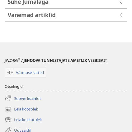
Suhe Jumalaga
Vanemad artiklid
®
JW.ORG
/ JEHOOVA TUNNISTAJATE AMETLIK VEEBISAIT
Välimuse sätted
Otselingid
Soovin lisainfot
Leia koosolek
(avab
uue
Leia kokkutulek
(avab
akna)
uue
Uut saidil