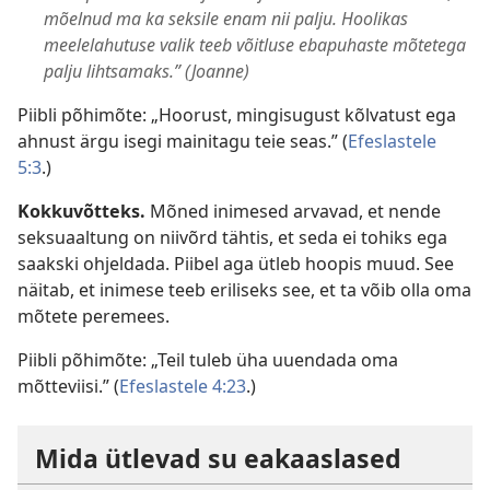
mõelnud ma ka seksile enam nii palju. Hoolikas
meelelahutuse valik teeb võitluse ebapuhaste mõtetega
palju lihtsamaks.” (Joanne)
Piibli põhimõte: „Hoorust, mingisugust kõlvatust ega
ahnust ärgu isegi mainitagu teie seas.” (
Efeslastele
5:3
.)
Kokkuvõtteks.
Mõned inimesed arvavad, et nende
seksuaaltung on niivõrd tähtis, et seda ei tohiks ega
saakski ohjeldada. Piibel aga ütleb hoopis muud. See
näitab, et inimese teeb eriliseks see, et ta võib olla oma
mõtete peremees.
Piibli põhimõte: „Teil tuleb üha uuendada oma
mõtteviisi.” (
Efeslastele 4:23
.)
Mida ütlevad su eakaaslased