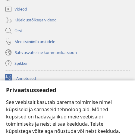
akna)
Videod
Kirjeldustõlkega videod
Otsi
Meditsiiniinfo arstidele
Rahvusvaheline kommunikatsioon
Spikker
Annetused
(avab
uue
Privaatsusseaded
akna)
Vahitorni VEEBIRAAMATUKOGU
(avab
See veebisait kasutab parema toimimise nimel
uue
®
JW Hub
küpsiseid ja sarnaseid tehnoloogiaid. Mõned
akna)
(avab
küpsised on hädavajalikud meie veebisaidi
uue
®
JW Library
akna)
toimimiseks ja neist ei saa keelduda. Teiste
küpsistega võite aga nõustuda või neist keelduda.