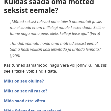
Kuidas saada oma mõtted
seksist eemale?
„Mõtted seksist tulevad pähe täiesti ootamatult ja siis
ma ei suuda enam millelegi muule keskenduda. Selline
tunne nagu minu peas oleks kellegi teise aju.” (Vera)
„Tundub võimatu hoida oma mõtteid seksist eemal.
Sama hästi võiksin käsi lehvitada ja üritada lennata.”
(John)
Kas tunned samamoodi nagu Vera või John? Kui nii, siis
see artikkel võib sind aidata.
Miks on see oluline?
Miks on see nii raske?
Mida saad ette võtta
Mida ütlevad su eakaaslased