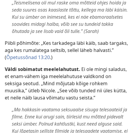
„Teismelisena oli mul raske oma mõtteid ohjes hoida ja
seda suures osas kaaslaste tõttu, kellega ma läbi käisin.
Kui su ümber on inimesed, kes ei näe ebamoraalsetes
soovides midagi halba, võib see su tundeid takka
õhutada ja see lisab vaid õli tulle.” (Sarah)
Piibli põhimõte: „Kes tarkadega läbi käib, saab targaks,
aga kes rumalatega seltsib, sellel läheb halvasti.”
(
Õpetussõnad 13:20
.)
Väldi sobimatut meelelahutust.
Ei ole mingi saladus,
et enam-vähem iga meelelahutuse valdkond on
seksiga seotud. „Mind mõjutab kõige rohkem
muusika,” ütleb Nicole. „See võib tunded nii üles kütta,
et neile näib lausa võimatu vastu seista.”
„Ma hakkasin vaatama seksuaalse sisuga telesaateid ja
filme. Enne kui arugi sain, tiirlesid mu mõtted pidevalt
seksi ümber. Polnud kahtlustki, kust need alguse said.
Kui lõpetasin selliste filmide ja telesaadete vaatamise, ei