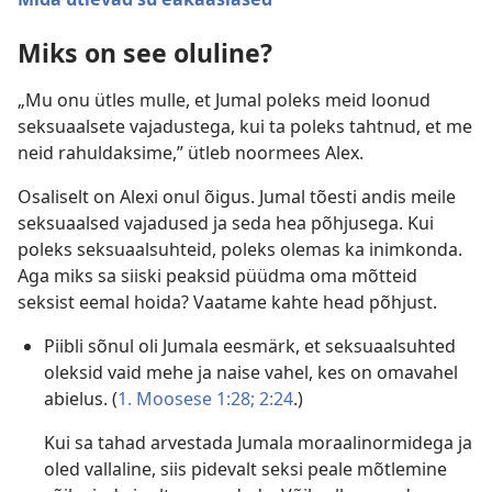
Miks on see oluline?
„Mu onu ütles mulle, et Jumal poleks meid loonud
seksuaalsete vajadustega, kui ta poleks tahtnud, et me
neid rahuldaksime,” ütleb noormees Alex.
Osaliselt on Alexi onul õigus. Jumal tõesti andis meile
seksuaalsed vajadused ja seda hea põhjusega. Kui
poleks seksuaalsuhteid, poleks olemas ka inimkonda.
Aga miks sa siiski peaksid püüdma oma mõtteid
seksist eemal hoida? Vaatame kahte head põhjust.
Piibli sõnul oli Jumala eesmärk, et seksuaalsuhted
oleksid vaid mehe ja naise vahel, kes on omavahel
abielus. (
1. Moosese 1:28;
2:24
.)
Kui sa tahad arvestada Jumala moraalinormidega ja
oled vallaline, siis pidevalt seksi peale mõtlemine