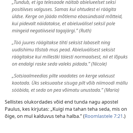
„Tundub, et iga telesaade näitab abielueelset seksi
positiivses valguses. Samas kui ohtudest ei räägita
üldse. Kerge on jääda mõtlema ebasündsaid mõtteid,
kui pidevalt näidatakse, et abieluvälisel seksil pole
mingeid negatiivseid tagajärgi.” (Ruth)
„Töö juures räägitakse tihti seksist labaselt ning
uudishimu tõstab mus pead. Abieluvälisest seksist
räägitakse kui millestki täiesti normaalsest, nii et lõpuks
on endalgi raske seda valeks pidada.” (Nicole)
„Sotsiaalmeedias pilte vaadates on kerge valvsust
kaotada. Üks seksuaalse sisuga pilt võib niimoodi mällu
sööbida, et seda on pea võimatu unustada.” (Maria)
Sellistes olukordades võid end tunda nagu apostel
Paulus, kes kirjutas: „Kuigi ma tahan teha seda, mis on
õige, on mul kalduvus teha halba.” (
Roomlastele 7:21
.)