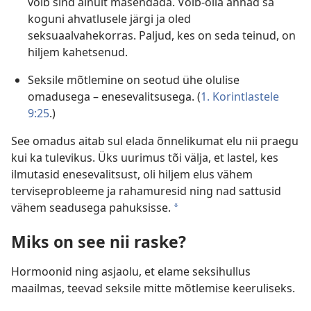
võib sind ainult masendada. Võib-olla annad sa
koguni ahvatlusele järgi ja oled
seksuaalvahekorras. Paljud, kes on seda teinud, on
hiljem kahetsenud.
Seksile mõtlemine on seotud ühe olulise
omadusega – enesevalitsusega. (
1. Korintlastele
9:25
.)
See omadus aitab sul elada õnnelikumat elu nii praegu
kui ka tulevikus. Üks uurimus tõi välja, et lastel, kes
ilmutasid enesevalitsust, oli hiljem elus vähem
terviseprobleeme ja rahamuresid ning nad sattusid
vähem seadusega pahuksisse.
a
Miks on see nii raske?
Hormoonid ning asjaolu, et elame seksihullus
maailmas, teevad seksile mitte mõtlemise keeruliseks.