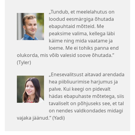
„Tundub, et meelelahutus on
loodud eesmärgiga õhutada
ebapuhtaid mõtteid. Me
peaksime valima, kellega läbi
käime ning mida vaatame ja
loeme. Me ei tohiks panna end
olukorda, mis võib valesid soove õhutada.”
(Tyler)
„Enesevalitsust aitavad arendada
hea piibliuurimise harjumus ja
palve. Kui keegi on pidevalt
hädas ebapuhaste mõtetega, siis
tavaliselt on põhjuseks see, et tal
on nendes valdkondades midagi
vajaka jäänud.” (Yadi)