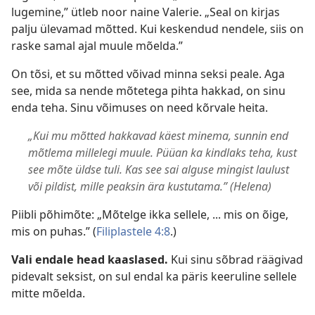
lugemine,” ütleb noor naine Valerie. „Seal on kirjas
palju ülevamad mõtted. Kui keskendud nendele, siis on
raske samal ajal muule mõelda.”
On tõsi, et su mõtted võivad minna seksi peale. Aga
see, mida sa nende mõtetega pihta hakkad, on sinu
enda teha. Sinu võimuses on need kõrvale heita.
„Kui mu mõtted hakkavad käest minema, sunnin end
mõtlema millelegi muule. Püüan ka kindlaks teha, kust
see mõte üldse tuli. Kas see sai alguse mingist laulust
või pildist, mille peaksin ära kustutama.” (Helena)
Piibli põhimõte: „Mõtelge ikka sellele, ... mis on õige,
mis on puhas.” (
Filiplastele 4:8
.)
Vali endale head kaaslased.
Kui sinu sõbrad räägivad
pidevalt seksist, on sul endal ka päris keeruline sellele
mitte mõelda.