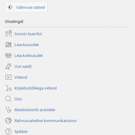
Välimuse sätted
Otselingid
Soovin lisainfot
Leia koosolek
(avab
uue
Leia kokkutulek
(avab
akna)
uue
Uut saidil
akna)
Videod
Kirjeldustõlkega videod
Otsi
Meditsiiniinfo arstidele
Rahvusvaheline kommunikatsioon
Spikker