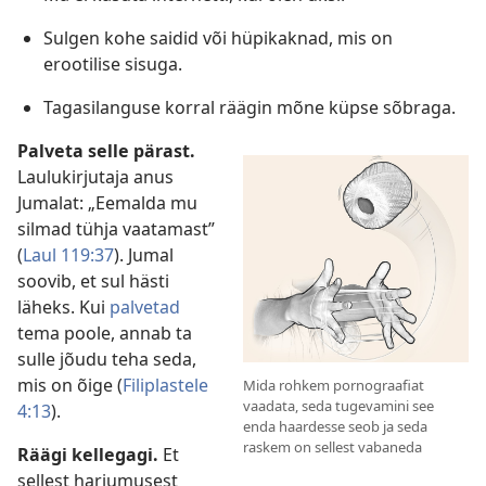
Sulgen kohe saidid või hüpikaknad, mis on
erootilise sisuga.
Tagasilanguse korral räägin mõne küpse sõbraga.
Palveta selle pärast.
Laulukirjutaja anus
Jumalat: „Eemalda mu
silmad tühja vaatamast”
(
Laul 119:37
). Jumal
soovib, et sul hästi
läheks. Kui
palvetad
tema poole, annab ta
sulle jõudu teha seda,
mis on õige (
Filiplastele
Mida rohkem pornograafiat
vaadata, seda tugevamini see
4:13
).
enda haardesse seob ja seda
raskem on sellest vabaneda
Räägi kellegagi.
Et
sellest harjumusest