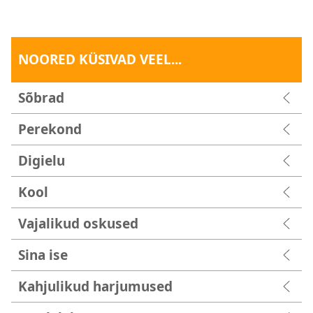
NOORED KÜSIVAD VEEL...
Sõbrad
Perekond
Digielu
Kool
Vajalikud oskused
Sina ise
Kahjulikud harjumused