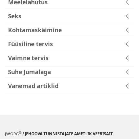
Meelelahutus
Seks
Kohtamaskäimine
Füüsiline tervis
Vaimne tervis
Suhe Jumalaga
Vanemad artiklid
®
JW.ORG
/ JEHOOVA TUNNISTAJATE AMETLIK VEEBISAIT