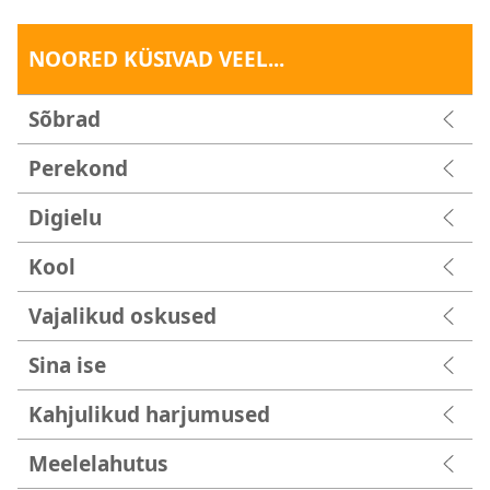
NOORED KÜSIVAD VEEL...
Sõbrad
Perekond
Digielu
Kool
Vajalikud oskused
Sina ise
Kahjulikud harjumused
Meelelahutus