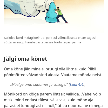
Kui oled kord midagi öelnud, pole sul võimalik seda enam tagasi
võtta, nii nagu hambapastat ei saa tuubi tagasi panna
Jälgi oma kõnet
Oma kõne jälgimine ei pruugi olla lihtne, kuid Piibli
põhimõtted võivad sind aidata. Vaatame mõnda neist.
„Mõelge oma südames ja vaikige.” (
Laul 4:4
.)
Mõnikord on kõige parem lihtsalt vaikida. „Vahel võib
miski mind endast täiesti välja viia, kuid mõne aja
pärast ei tundugi asi nii hull,” ütleb noor naine nimega