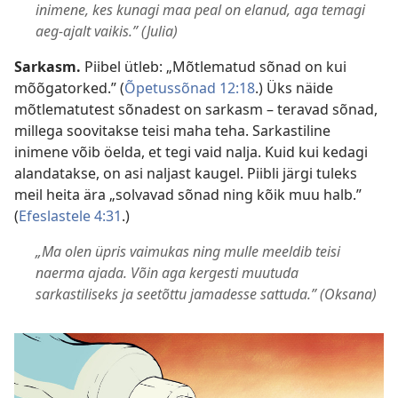
inimene, kes kunagi maa peal on elanud, aga temagi
aeg-ajalt vaikis.” (Julia)
Sarkasm.
Piibel ütleb: „Mõtlematud sõnad on kui
mõõgatorked.” (
Õpetussõnad 12:18
.) Üks näide
mõtlematutest sõnadest on sarkasm – teravad sõnad,
millega soovitakse teisi maha teha. Sarkastiline
inimene võib öelda, et tegi vaid nalja. Kuid kui kedagi
alandatakse, on asi naljast kaugel. Piibli järgi tuleks
meil heita ära „solvavad sõnad ning kõik muu halb.”
(
Efeslastele 4:31
.)
„Ma olen üpris vaimukas ning mulle meeldib teisi
naerma ajada. Võin aga kergesti muutuda
sarkastiliseks ja seetõttu jamadesse sattuda.” (Oksana)