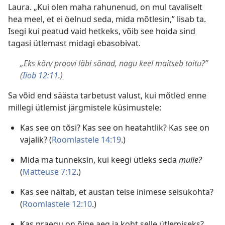
Laura. „Kui olen maha rahunenud, on mul tavaliselt
hea meel, et ei öelnud seda, mida mõtlesin,” lisab ta.
Isegi kui peatud vaid hetkeks, võib see hoida sind
tagasi ütlemast midagi ebasobivat.
„Eks kõrv proovi läbi sõnad, nagu keel maitseb toitu?”
(
Iiob 12:11
.)
Sa võid end säästa tarbetust valust, kui mõtled enne
millegi ütlemist järgmistele küsimustele:
Kas see on tõsi? Kas see on heatahtlik? Kas see on
vajalik? (
Roomlastele 14:19
.)
Mida ma tunneksin, kui keegi ütleks seda
mulle?
(
Matteuse 7:12
.)
Kas see näitab, et austan teise inimese seisukohta?
(
Roomlastele 12:10
.)
Kas praegu on õige aeg ja koht selle ütlemiseks?