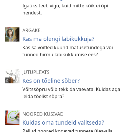
Igaüks teeb vigu, kuid mitte kõik ei õpi
nendest.
ÄRGAKE!
Kas ma olengi läbikukkuja?
Kas sa võitled küündimatusetundega või
tunned hirmu läbikukkumise ees?
JUTUPLIIATS
Kes on tõeline sõber?
Võltssõpru võib tekkida vaevata. Kuidas aga
leida tõelist sõpra?
NOORED KÜSIVAD
Kuidas oma tundeid valitseda?
Paljud noored kogevad tunnete üles-alla