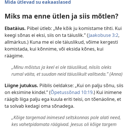
Mida ütlevad su eakaaslased
Miks ma enne ütlen ja siis mõtlen?
Ebatäius.
Piibel ütleb: „Me kõik ju komistame tihti. Kui
keegi sõnas ei eksi, siis on ta täiuslik.” (
Jaakobuse 3:2
,
allmärkus.) Kuna me ei ole täiuslikud, võime kergesti
komistada, kui kõnnime, või eksida kõnes, kui
räägime.
„Minu mõistus ja keel ei ole täiuslikud, niisiis oleks
rumal väita, et suudan neid täiuslikult valitseda.” (Anna)
Liigne jutukus.
Piiblis öeldakse: „Kui on palju sõnu, siis
on eksimine kindel.” (
Õpetussõnad 10:19
.) Kui inimene
räägib liiga palju ega kuula eriti teisi, on tõenäoline, et
ta solvab kedagi oma sõnadega.
„Kõige targemad inimesed seltskonnas pole alati need,
kes vahetpidamata räägivad. Jeesus oli kõige targem