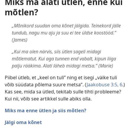
Miks ma alati ütlen, enne kui
mõtlen?
„Mõnikord suudan oma kõnet jälgida. Teinekord jälle
tundub, nagu mu aju ja suu ei tee üldse koostööd.”
(James)
„Kui ma olen närvis, siis ütlen sageli midagi
mõtlematut. Kui aga tunnen end vabalt, kipun liiga
palju rääkima. Alati läheb midagi metsa.” (Marie)
Piibel ütleb, et „keel on tuli” ning et isegi „väike tuli
võib süüdata põlema suure metsa”. (
Jaakobuse 3:5, 6
.)
Kas see, mida sa ütled, tekitab sulle tihti probleeme?
Kui nii, võib see artikkel sulle abiks olla.
Miks ma enne ütlen ja siis mõtlen?
Jälgi oma kõnet