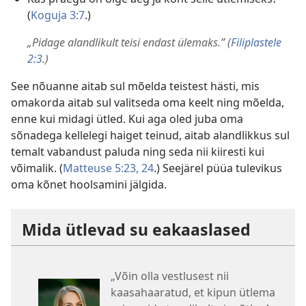
(
Koguja 3:7
.)
„Pidage alandlikult teisi endast ülemaks.” (
Filiplastele
2:3
.)
See nõuanne aitab sul mõelda teistest hästi, mis
omakorda aitab sul valitseda oma keelt ning mõelda,
enne kui midagi ütled. Kui aga oled juba oma
sõnadega kellelegi haiget teinud, aitab alandlikkus sul
temalt vabandust paluda ning seda nii kiiresti kui
võimalik. (
Matteuse 5:23, 24
.) Seejärel püüa tulevikus
oma kõnet hoolsamini jälgida.
Mida ütlevad su eakaaslased
„Võin olla vestlusest nii
kaasahaaratud, et kipun ütlema