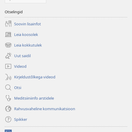
Otselingid
Soovin lisainfot
Leia koosolek
(avab
uue
Leia kokkutulek
(avab
akna)
uue
Uut saidil
akna)
Videod
Kirjeldustõlkega videod
Otsi
Meditsiiniinfo arstidele
Rahvusvaheline kommunikatsioon
Spikker