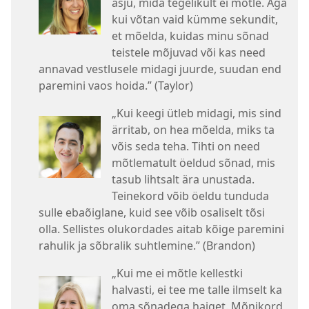
asju, mida tegelikult ei mõtle. Aga
kui võtan vaid kümme sekundit,
et mõelda, kuidas minu sõnad
teistele mõjuvad või kas need
annavad vestlusele midagi juurde, suudan end
paremini vaos hoida.” (Taylor)
„Kui keegi ütleb midagi, mis sind
ärritab, on hea mõelda, miks ta
võis seda teha. Tihti on need
mõtlematult öeldud sõnad, mis
tasub lihtsalt ära unustada.
Teinekord võib öeldu tunduda
sulle ebaõiglane, kuid see võib osaliselt tõsi
olla. Sellistes olukordades aitab kõige paremini
rahulik ja sõbralik suhtlemine.” (Brandon)
„Kui me ei mõtle kellestki
halvasti, ei tee me talle ilmselt ka
oma sõnadega haiget. Mõnikord