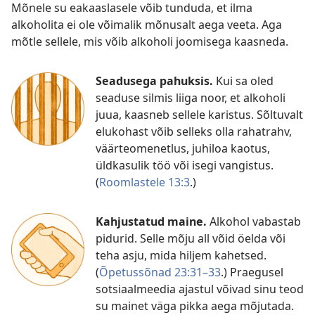
Mõnele su eakaaslasele võib tunduda, et ilma
alkoholita ei ole võimalik mõnusalt aega veeta. Aga
mõtle sellele, mis võib alkoholi joomisega kaasneda.
Seadusega pahuksis.
Kui sa oled
seaduse silmis liiga noor, et alkoholi
juua, kaasneb sellele karistus. Sõltuvalt
elukohast võib selleks olla rahatrahv,
väärteomenetlus, juhiloa kaotus,
üldkasulik töö või isegi vangistus.
(
Roomlastele 13:3
.)
Kahjustatud maine.
Alkohol vabastab
pidurid. Selle mõju all võid öelda või
teha asju, mida hiljem kahetsed.
(
Õpetussõnad 23:31–33
.) Praegusel
sotsiaalmeedia ajastul võivad sinu teod
su mainet väga pikka aega mõjutada.