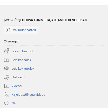
®
JW.ORG
/ JEHOOVA TUNNISTAJATE AMETLIK VEEBISAIT
Välimuse sätted
Otselingid
Soovin lisainfot
Leia koosolek
(avab
uue
Leia kokkutulek
(avab
akna)
uue
Uut saidil
akna)
Videod
Kirjeldustõlkega videod
Otsi