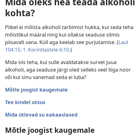
Mida oleks hea teada alkoholi
kohta?
Piibel ei mõista alkoholi tarbimist hukka, kui seda teha
mõistlikul määral ning kui ollakse seaduse silmis
piisavalt vana. Küll aga keelab see purjutamise. (
Laul
104:15;
1. Korintlastele 6:10
.)
Mida siis teha, kui sulle avaldatakse survet juua
alkoholi, aga seaduse järgi oled selleks veel liiga noor
või kui sinu vanemad seda ei luba?
Mõtle joogist kaugemale
Tee kindel otsus
Mida ütlevad su eakaaslased
Mõtle joogist kaugemale