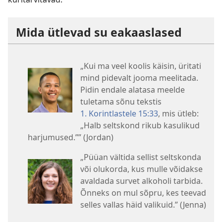
Mida ütlevad su eakaaslased
„Kui ma veel koolis käisin, üritati
mind pidevalt jooma meelitada.
Pidin endale alatasa meelde
tuletama sõnu tekstis
1. Korintlastele 15:33
, mis ütleb:
„Halb seltskond rikub kasulikud
harjumused.”” (Jordan)
„Püüan vältida sellist seltskonda
või olukorda, kus mulle võidakse
avaldada survet alkoholi tarbida.
Õnneks on mul sõpru, kes teevad
selles vallas häid valikuid.” (Jenna)