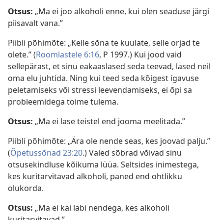
Otsus:
„Ma ei joo alkoholi enne, kui olen seaduse järgi
piisavalt vana.”
Piibli põhimõte: „Kelle sõna te kuulate, selle orjad te
olete.” (
Roomlastele 6:16
, P 1997.) Kui jood vaid
sellepärast, et sinu eakaaslased seda teevad, lased neil
oma elu juhtida. Ning kui teed seda kõigest igavuse
peletamiseks või stressi leevendamiseks, ei õpi sa
probleemidega toime tulema.
Otsus:
„Ma ei lase teistel end jooma meelitada.”
Piibli põhimõte: „Ära ole nende seas, kes joovad palju.”
(
Õpetussõnad 23:20
.) Valed sõbrad võivad sinu
otsusekindluse kõikuma lüüa. Seltsides inimestega,
kes kuritarvitavad alkoholi, paned end ohtlikku
olukorda.
Otsus:
„Ma ei käi läbi nendega, kes alkoholi
kuritarvitavad.”