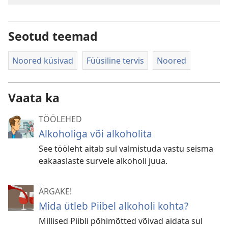
Seotud teemad
Noored küsivad
Füüsiline tervis
Noored
Vaata ka
TÖÖLEHED
Alkoholiga või alkoholita
See tööleht aitab sul valmistuda vastu seisma
eakaaslaste survele alkoholi juua.
ÄRGAKE!
Mida ütleb Piibel alkoholi kohta?
Millised Piibli põhimõtted võivad aidata sul