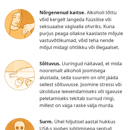
Nõrgenenud kaitse.
Alkoholi tõttu
võid kergelt langeda füüsilise või
seksuaalse vägivalla ohvriks. Kuna
purjus peaga ollakse kaaslaste mõjule
vastuvõtlikumad, võid teha nende
mõjul midagi ohtlikku või illegaalset.
Sõltuvus.
Uuringud näitavad, et mida
nooremalt alkoholi joomisega
alustada, seda suurem on oht jääda
sellest sõltuvusse. Joomine stressi või
üksilduse leevendamiseks või igavuse
peletamiseks tekitab surnud ringi,
millest on väga raske välja murda.
Surm.
Ühel hiljutisel aastal hukkus
USA-s joobes juhtimisega seotud