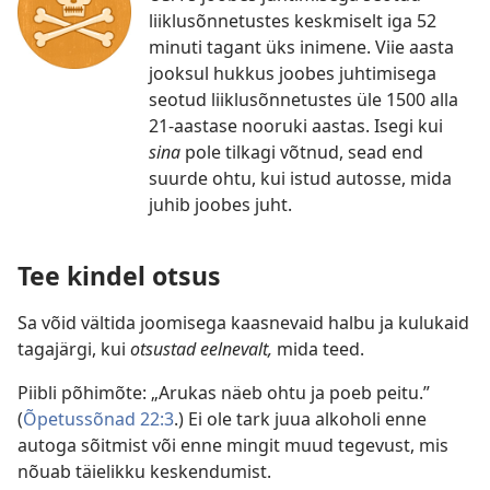
liiklusõnnetustes keskmiselt iga 52
minuti tagant üks inimene. Viie aasta
jooksul hukkus joobes juhtimisega
seotud liiklusõnnetustes üle 1500 alla
21-aastase nooruki aastas. Isegi kui
sina
pole tilkagi võtnud, sead end
suurde ohtu, kui istud autosse, mida
juhib joobes juht.
Tee kindel otsus
Sa võid vältida joomisega kaasnevaid halbu ja kulukaid
tagajärgi, kui
otsustad eelnevalt,
mida teed.
Piibli põhimõte: „Arukas näeb ohtu ja poeb peitu.”
(
Õpetussõnad 22:3
.) Ei ole tark juua alkoholi enne
autoga sõitmist või enne mingit muud tegevust, mis
nõuab täielikku keskendumist.