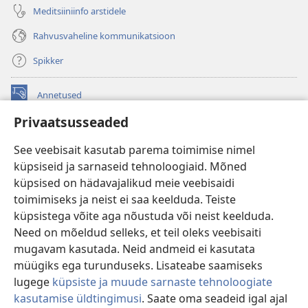
Meditsiiniinfo arstidele
Rahvusvaheline kommunikatsioon
Spikker
Annetused
(avab
uue
Privaatsusseaded
akna)
Vahitorni VEEBIRAAMATUKOGU
(avab
See veebisait kasutab parema toimimise nimel
uue
®
JW Hub
küpsiseid ja sarnaseid tehnoloogiaid. Mõned
akna)
(avab
küpsised on hädavajalikud meie veebisaidi
uue
®
JW Library
akna)
toimimiseks ja neist ei saa keelduda. Teiste
küpsistega võite aga nõustuda või neist keelduda.
Watchtower Library
Need on mõeldud selleks, et teil oleks veebisaiti
mugavam kasutada. Neid andmeid ei kasutata
müügiks ega turunduseks. Lisateabe saamiseks
lugege
küpsiste ja muude sarnaste tehnoloogiate
Copyright
© 2026 Watch Tower Bible and Tract Society of Pennsylvania.
kasutamise üldtingimusi
. Saate oma seadeid igal ajal