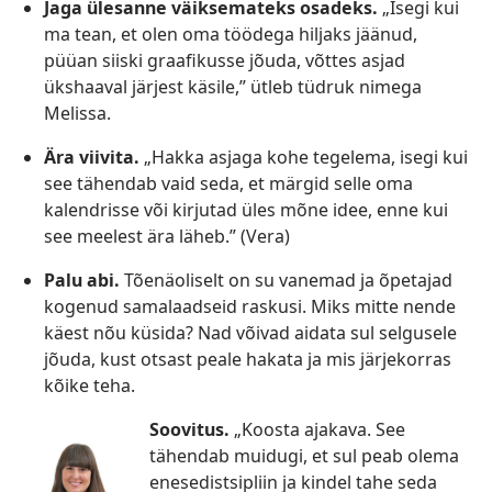
Jaga ülesanne väiksemateks osadeks.
„Isegi kui
ma tean, et olen oma töödega hiljaks jäänud,
püüan siiski graafikusse jõuda, võttes asjad
ükshaaval järjest käsile,” ütleb tüdruk nimega
Melissa.
Ära viivita.
„Hakka asjaga kohe tegelema, isegi kui
see tähendab vaid seda, et märgid selle oma
kalendrisse või kirjutad üles mõne idee, enne kui
see meelest ära läheb.” (Vera)
Palu abi.
Tõenäoliselt on su vanemad ja õpetajad
kogenud samalaadseid raskusi. Miks mitte nende
käest nõu küsida? Nad võivad aidata sul selgusele
jõuda, kust otsast peale hakata ja mis järjekorras
kõike teha.
Soovitus.
„Koosta ajakava. See
tähendab muidugi, et sul peab olema
enesedistsipliin ja kindel tahe seda