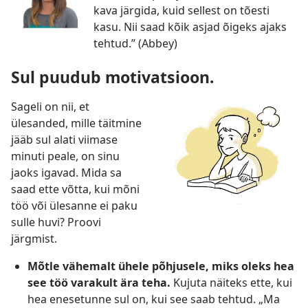
kava järgida, kuid sellest on tõesti
kasu. Nii saad kõik asjad õigeks ajaks
tehtud.” (Abbey)
Sul puudub motivatsioon.
Sageli on nii, et
ülesanded, mille täitmine
jääb sul alati viimase
minuti peale, on sinu
jaoks igavad. Mida sa
saad ette võtta, kui mõni
töö või ülesanne ei paku
sulle huvi? Proovi
järgmist.
Mõtle vähemalt ühele põhjusele, miks oleks hea
see töö varakult ära teha.
Kujuta näiteks ette, kui
hea enesetunne sul on, kui see saab tehtud. „Ma