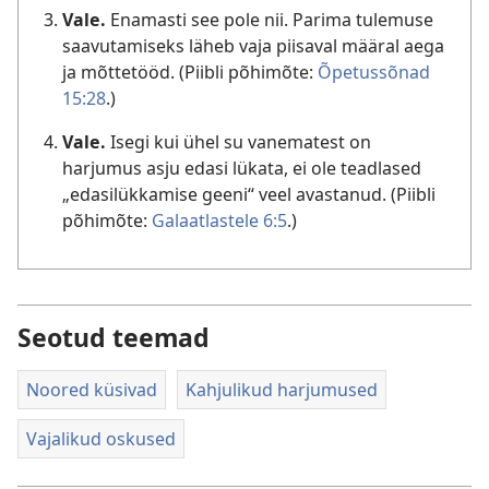
Vale.
Enamasti see pole nii. Parima tulemuse
saavutamiseks läheb vaja piisaval määral aega
ja mõttetööd. (Piibli põhimõte:
Õpetussõnad
15:28
.)
Vale.
Isegi kui ühel su vanematest on
harjumus asju edasi lükata, ei ole teadlased
„edasilükkamise geeni“ veel avastanud. (Piibli
põhimõte:
Galaatlastele 6:5
.)
Seotud teemad
Noored küsivad
Kahjulikud harjumused
Vajalikud oskused