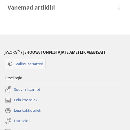
Vanemad artiklid
®
JW.ORG
/ JEHOOVA TUNNISTAJATE AMETLIK VEEBISAIT
Välimuse sätted
Otselingid
Soovin lisainfot
Leia koosolek
(avab
uue
Leia kokkutulek
(avab
akna)
uue
Uut saidil
akna)