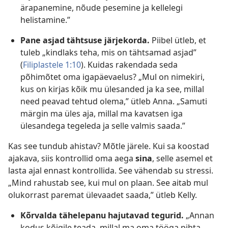
ärapanemine, nõude pesemine ja kellelegi
helistamine.”
Pane asjad tähtsuse järjekorda.
Piibel ütleb, et
tuleb „kindlaks teha, mis on tähtsamad asjad”
(
Filiplastele 1:10
). Kuidas rakendada seda
põhimõtet oma igapäevaelus? „Mul on nimekiri,
kus on kirjas kõik mu ülesanded ja ka see, millal
need peavad tehtud olema,” ütleb Anna. „Samuti
märgin ma üles aja, millal ma kavatsen iga
ülesandega tegeleda ja selle valmis saada.”
Kas see tundub ahistav? Mõtle järele. Kui sa koostad
ajakava, siis kontrollid oma aega
sina
, selle asemel et
lasta ajal ennast kontrollida. See vähendab su stressi.
„Mind rahustab see, kui mul on plaan. See aitab mul
olukorrast paremat ülevaadet saada,” ütleb Kelly.
Kõrvalda tähelepanu hajutavad tegurid.
„Annan
kodus kõigile teada, millal ma oma tööga pihta