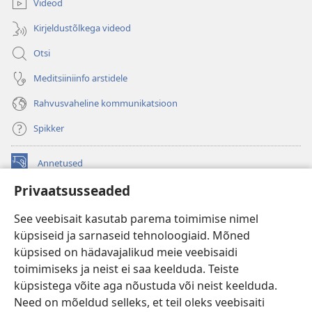
Videod
Kirjeldustõlkega videod
Otsi
Meditsiiniinfo arstidele
Rahvusvaheline kommunikatsioon
Spikker
Annetused
(avab
uue
Privaatsusseaded
akna)
Vahitorni VEEBIRAAMATUKOGU
(avab
See veebisait kasutab parema toimimise nimel
uue
®
JW Hub
küpsiseid ja sarnaseid tehnoloogiaid. Mõned
akna)
(avab
küpsised on hädavajalikud meie veebisaidi
uue
®
JW Library
akna)
toimimiseks ja neist ei saa keelduda. Teiste
küpsistega võite aga nõustuda või neist keelduda.
Watchtower Library
Need on mõeldud selleks, et teil oleks veebisaiti