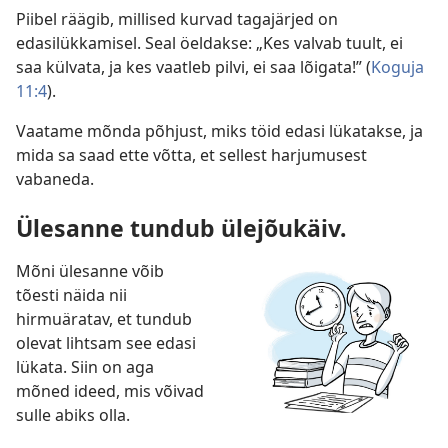
Piibel räägib, millised kurvad tagajärjed on
edasilükkamisel. Seal öeldakse: „Kes valvab tuult, ei
saa külvata, ja kes vaatleb pilvi, ei saa lõigata!” (
Koguja
11:4
).
Vaatame mõnda põhjust, miks töid edasi lükatakse, ja
mida sa saad ette võtta, et sellest harjumusest
vabaneda.
Ülesanne tundub ülejõukäiv.
Mõni ülesanne võib
tõesti näida nii
hirmuäratav, et tundub
olevat lihtsam see edasi
lükata. Siin on aga
mõned ideed, mis võivad
sulle abiks olla.