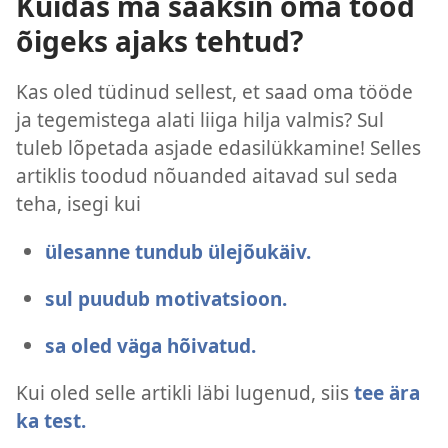
Kuidas ma saaksin oma tööd
õigeks ajaks tehtud?
Kas oled tüdinud sellest, et saad oma tööde
ja tegemistega alati liiga hilja valmis? Sul
tuleb lõpetada asjade edasilükkamine! Selles
artiklis toodud nõuanded aitavad sul seda
teha, isegi kui
ülesanne tundub ülejõukäiv.
sul puudub motivatsioon.
sa oled väga hõivatud.
Kui oled selle artikli läbi lugenud, siis
tee ära
ka test.