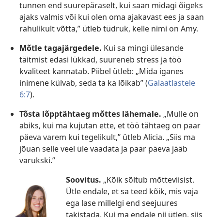
tunnen end suurepäraselt, kui saan midagi õigeks
ajaks valmis või kui olen oma ajakavast ees ja saan
rahulikult võtta,” ütleb tüdruk, kelle nimi on Amy.
Mõtle tagajärgedele.
Kui sa mingi ülesande
täitmist edasi lükkad, suureneb stress ja töö
kvaliteet kannatab. Piibel ütleb: „Mida iganes
inimene külvab, seda ta ka lõikab” (
Galaatlastele
6:7
).
Tõsta lõpptähtaeg mõttes lähemale.
„Mulle on
abiks, kui ma kujutan ette, et töö tähtaeg on paar
päeva varem kui tegelikult,” ütleb Alicia. „Siis ma
jõuan selle veel üle vaadata ja paar päeva jääb
varukski.”
Soovitus.
„Kõik sõltub mõtteviisist.
Ütle endale, et sa teed kõik, mis vaja
ega lase millelgi end seejuures
takistada. Kui ma endale nii ütlen, siis