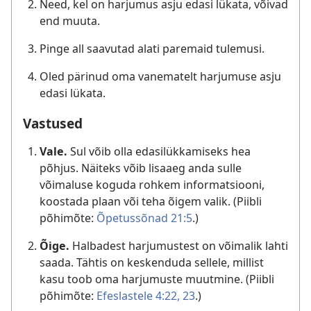
Need, kel on harjumus asju edasi lükata, võivad
end muuta.
Pinge all saavutad alati paremaid tulemusi.
Oled pärinud oma vanematelt harjumuse asju
edasi lükata.
Vastused
Vale.
Sul võib olla edasilükkamiseks hea
põhjus. Näiteks võib lisaaeg anda sulle
võimaluse koguda rohkem informatsiooni,
koostada plaan või teha õigem valik. (Piibli
põhimõte:
Õpetussõnad 21:5
.)
Õige.
Halbadest harjumustest on võimalik lahti
saada. Tähtis on keskenduda sellele, millist
kasu toob oma harjumuste muutmine. (Piibli
põhimõte:
Efeslastele 4:22, 23
.)