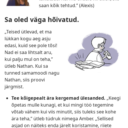
saan kõik tehtud.” (Alexis)
Sa oled väga hõivatud.
„Teised ütlevad, et ma
lükkan kogu aeg asju
edasi, kuid see pole tõsi!
Nad ei saa lihtsalt aru,
kui palju mul on teha,”
ütleb Nathan. Kui sa
tunned samamoodi nagu
Nathan, siis proovi
järgmist.
Tee kõigepealt ära kergemad ülesanded.
„Keegi
õpetas mulle kunagi, et kui mingi töö tegemine
võtab vähem kui viis minutit, siis tuleks see kohe
ära teha,” ütleb tüdruk nimega Amber. „Sellised
asjad on näiteks enda järelt koristamine, riiete