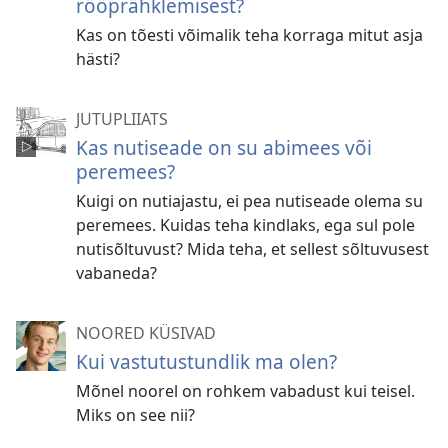
rööprähklemisest?
Kas on tõesti võimalik teha korraga mitut asja
hästi?
JUTUPLIIATS
Kas nutiseade on su abimees või
peremees?
Kuigi on nutiajastu, ei pea nutiseade olema su
peremees. Kuidas teha kindlaks, ega sul pole
nutisõltuvust? Mida teha, et sellest sõltuvusest
vabaneda?
NOORED KÜSIVAD
Kui vastutustundlik ma olen?
Mõnel noorel on rohkem vabadust kui teisel.
Miks on see nii?