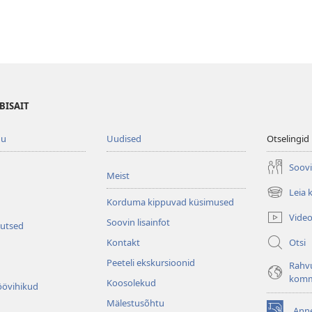
BISAIT
gu
Uudised
Otselingid
Soovi
Meist
Leia 
(avab
Korduma kippuvad küsimused
uue
Vide
Soovin lisainfot
akna)
kutsed
Otsi
Kontakt
Peeteli ekskursioonid
Rahv
komm
Koosolekud
öövihikud
Mälestusõhtu
Ann