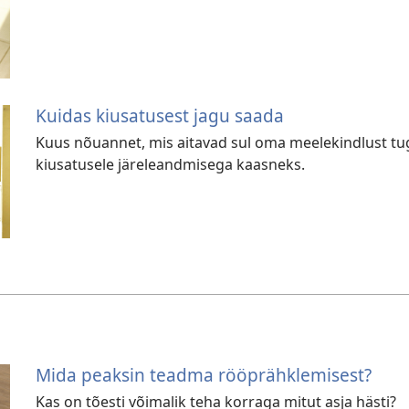
Kuidas kiusatusest jagu saada
Kuus nõuannet, mis aitavad sul oma meelekindlust tuge
kiusatusele järeleandmisega kaasneks.
Mida peaksin teadma rööprähklemisest?
Kas on tõesti võimalik teha korraga mitut asja hästi?