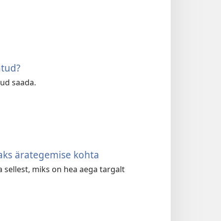
htud?
tud saada.
jaks ärategemise kohta
sellest, miks on hea aega targalt