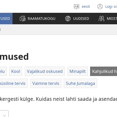
eesti
Logi s
Vali
(av
keel
uue
TUSED
RAAMATUKOGU
UUDISED
MEIS
akn
d
umused
elu
Kool
Vajalikud oskused
Minapilt
Kahjulikud 
üsiline tervis
Vaimne tervis
Suhe Jumalaga
ergesti külge. Kuidas neist lahti saada ja asend