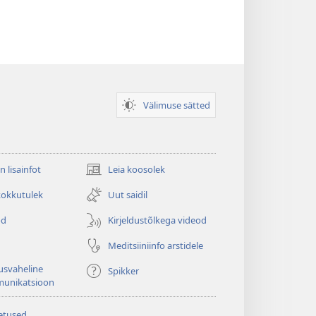
Välimuse sätted
n lisainfot
Leia koosolek
(avab
uue
kokkutulek
Uut saidil
akna)
od
Kirjeldustõlkega videod
Meditsiiniinfo arstidele
usvaheline
Spikker
unikatsioon
etused