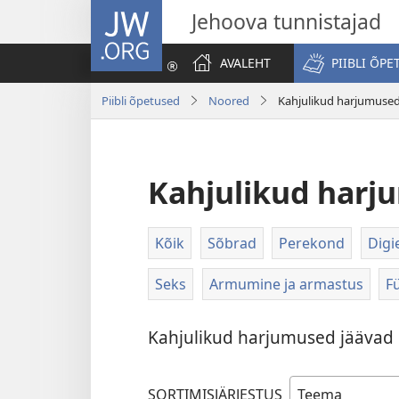
JW.ORG
Jehoova tunnistajad
AVALEHT
PIIBLI ÕPE
Piibli õpetused
Noored
Kahjulikud harjumuse
Kahjulikud harj
Kõik
Sõbrad
Perekond
Digi
Seks
Armumine ja armastus
Fü
Kahjulikud harjumused jäävad k
SORTIMISJÄRJESTUS