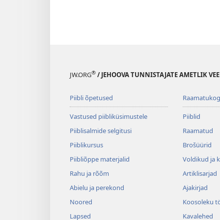
®
JW.ORG
/ JEHOOVA TUNNISTAJATE AMETLIK VEE
Piibli õpetused
Raamatuko
Vastused piibliküsimustele
Piiblid
Piiblisalmide selgitusi
Raamatud
Piiblikursus
Brošüürid
Piibliõppe materjalid
Voldikud ja 
Rahu ja rõõm
Artiklisarjad
Abielu ja perekond
Ajakirjad
Noored
Koosoleku t
Lapsed
Kavalehed