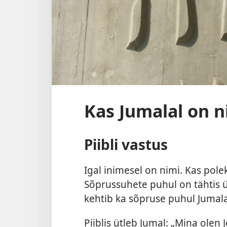
Kas Jumalal on n
Piibli vastus
Igal inimesel on nimi. Kas polek
Sõprussuhete puhul on tähtis 
kehtib ka sõpruse puhul Jumal
Piiblis ütleb Jumal: „Mina olen