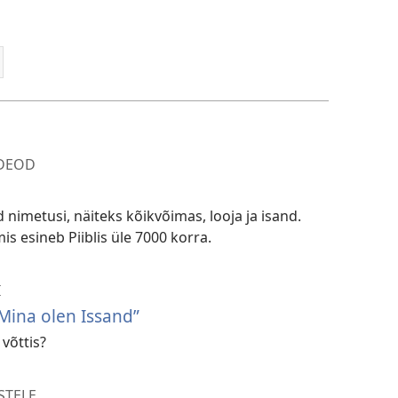
IDEOD
 nimetusi, näiteks kõikvõimas, looja ja isand.
is esineb Piiblis üle 7000 korra.
I
„Mina olen Issand”
 võttis?
STELE