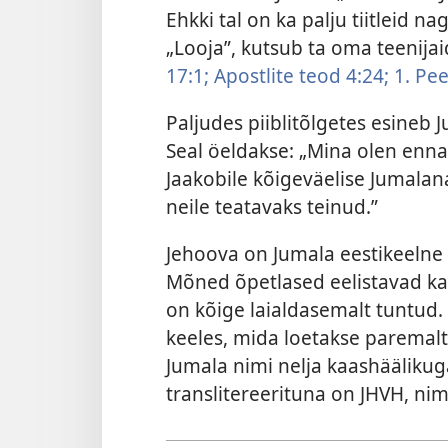
Ehkki tal on ka palju tiitleid n
„Looja”, kutsub ta oma teenija
17:1;
Apostlite teod 4:24;
1. Pee
Paljudes piiblitõlgetes esineb 
Seal öeldakse: „Mina olen enna
Jaakobile kõigeväelise Jumalan
neile teatavaks teinud.”
Jehoova on Jumala eestikeelne
Mõned õpetlased eelistavad k
on kõige laialdasemalt tuntud. 
keeles, mida loetakse paremalt 
Jumala nimi nelja kaashäälikuga, יהוה. Neid nelja kaashäälikut
translitereerituna on JHVH, n