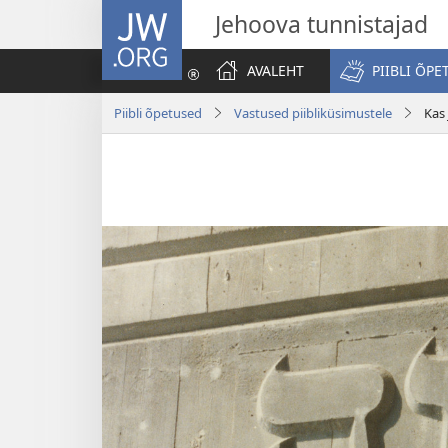
JW.ORG
Jehoova tunnistajad
AVALEHT
PIIBLI ÕPE
Piibli õpetused
Vastused piibliküsimustele
Kas