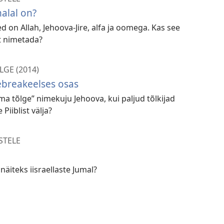
alal on?
d on Allah, Jehoova-Jire, alfa ja oomega. Kas see
at nimetada?
LGE (2014)
eebreakeelses osas
a tõlge” nimekuju Jehoova, kui paljud tõlkijad
Piiblist välja?
STELE
näiteks iisraellaste Jumal?