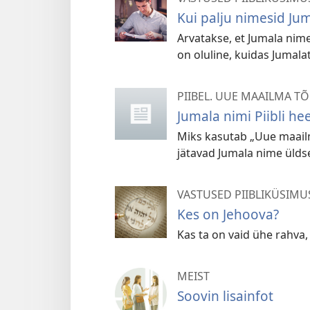
Kui palju nimesid Jum
Arvatakse, et Jumala nime
on oluline, kuidas Jumal
PIIBEL. UUE MAAILMA TÕ
Jumala nimi Piibli h
Miks kasutab „Uue maailm
jätavad Jumala nime üldse 
VASTUSED PIIBLIKÜSIMU
Kes on Jehoova?
Kas ta on vaid ühe rahva, 
MEIST
Soovin lisainfot