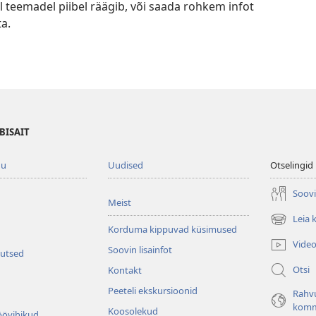
el teemadel piibel räägib, või saada rohkem infot
a.
BISAIT
gu
Uudised
Otselingid
Soovi
Meist
Leia 
(avab
Korduma kippuvad küsimused
uue
Vide
Soovin lisainfot
akna)
kutsed
Otsi
Kontakt
Peeteli ekskursioonid
Rahv
komm
Koosolekud
öövihikud