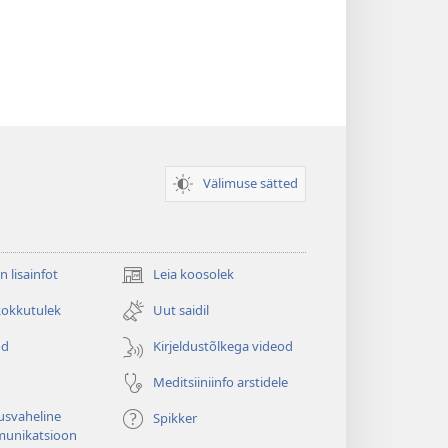
Välimuse sätted
n lisainfot
Leia koosolek
(avab
uue
kokkutulek
Uut saidil
akna)
od
Kirjeldustõlkega videod
Meditsiiniinfo arstidele
usvaheline
Spikker
unikatsioon