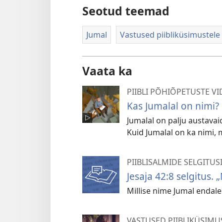
Seotud teemad
Jumal
Vastused piibliküsimustele
Vaata ka
PIIBLI PÕHIÕPETUSTE V
Kas Jumalal on nimi?
Jumalal on palju austavaid
Kuid Jumalal on ka nimi, m
PIIBLISALMIDE SELGITUS
Jesaja 42:8 selgitus. 
Millise nime Jumal endale
VASTUSED PIIBLIKÜSIMU