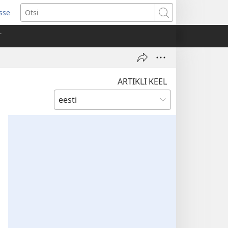
isse
ab
Otsi
T
a)
ARTIKLI KEEL