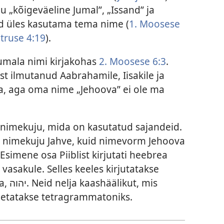
agu „kõigeväeline Jumal”, „Issand” ja
id üles kasutama tema nime (
1. Moosese
truse 4:19
).
Jumala nimi kirjakohas
2. Moosese 6:3
.
st ilmutanud Aabrahamile, Iisakile ja
a, aga oma nime „Jehoova” ei ole ma
 nimekuju, mida on kasutatud sajandeid.
a nimekuju Jahve, kuid nimevorm Jehoova
Esimene osa Piiblist kirjutati heebrea
vasakule. Selles keeles kirjutatakse
, mis
imetatakse tetragrammatoniks.