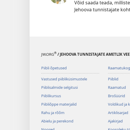
Võid saada teada, millist
Jehoova tunnistajate koht
®
JW.ORG
/ JEHOOVA TUNNISTAJATE AMETLIK VEE
Piibli õpetused
Raamatuko
Vastused piibliküsimustele
Piiblid
Piiblisalmide selgitusi
Raamatud
Piiblikursus
Brošüürid
Piibliõppe materjalid
Voldikud ja 
Rahu ja rõõm
Artiklisarjad
Abielu ja perekond
Ajakirjad
Noored
Koosoleku t