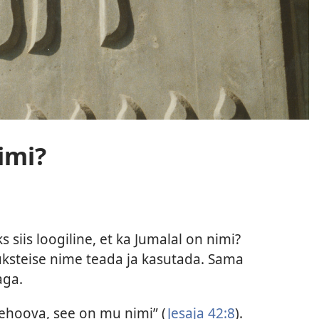
imi?
s siis loogiline, et ka Jumalal on nimi?
üksteise nime teada ja kasutada. Sama
aga.
 Jehoova, see on mu nimi” (
Jesaja 42:8
).