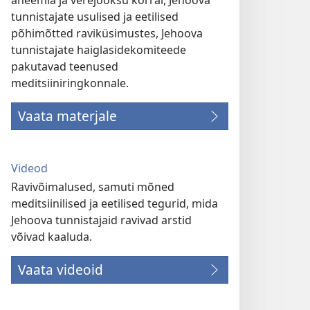
aneemia ja verejooksu korral, Jehoova
tunnistajate usulised ja eetilised
põhimõtted raviküsimustes, Jehoova
tunnistajate haiglasidekomiteede
pakutavad teenused
meditsiiniringkonnale.
Vaata materjale
Videod
Ravivõimalused, samuti mõned
meditsiinilised ja eetilised tegurid, mida
Jehoova tunnistajaid ravivad arstid
võivad kaaluda.
Vaata videoid