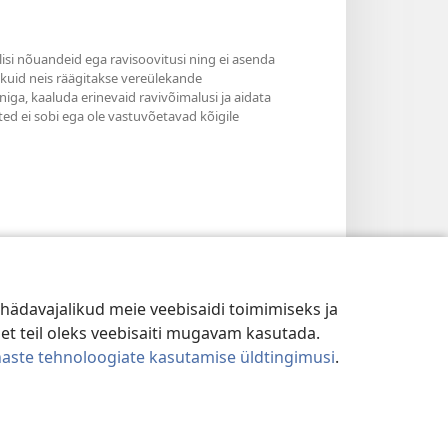
ilisi nõuandeid ega ravisoovitusi ning ei asenda
, kuid neis räägitakse vereülekande
niga, kaaluda erinevaid ravivõimalusi ja aidata
ted ei sobi ega ole vastuvõetavad kõigile
hädavajalikud meie veebisaidi toimimiseks ja
 et teil oleks veebisaiti mugavam kasutada.
naste tehnoloogiate kasutamise üldtingimusi
.
TINGIMUSED
|
PRIVAATSUSSEADED