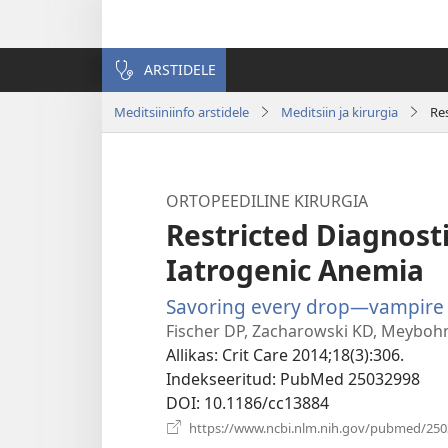
ARSTIDELE
Meditsiiniinfo arstidele
Meditsiin ja kirurgia
Re
ORTOPEEDILINE KIRURGIA
Restricted Diagnost
Iatrogenic Anemia
Savoring every drop—vampire
Fischer DP, Zacharowski KD, Meyboh
Allikas
‎: Crit Care 2014;18(3):306.
Indekseeritud
‎: PubMed 25032998
DOI
‎: 10.1186/cc13884
https://www.ncbi.nlm.nih.gov/pubmed/25