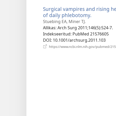
Surgical vampires and rising h
of daily phlebotomy.
(avab
uue
Stuebing EA, Miner TJ.
akna)
Allikas
‎: Arch Surg 2011;146(5):524-7.
Indekseeritud
‎: PubMed 21576605
DOI
‎: 10.1001/archsurg.2011.103
https://www.ncbi.nlm.nih.gov/pubmed/21