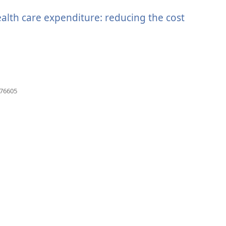
akna)
ealth care expenditure: reducing the cost
(avab
576605
uue
akna)