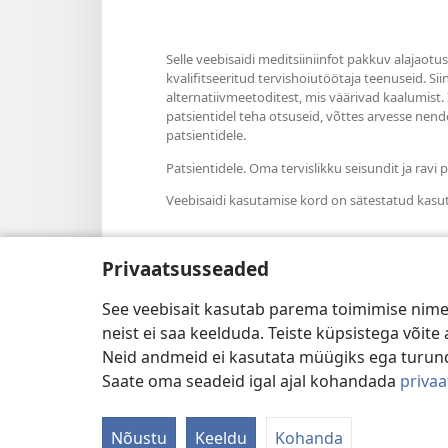
Selle veebisaidi meditsiiniinfot pakkuv alajaotu
kvalifitseeritud tervishoiutöötaja teenuseid. Si
alternatiivmeetoditest, mis väärivad kaalumist.
patsientidel teha otsuseid, võttes arvesse nende
patsientidele.
Patsientidele. Oma tervislikku seisundit ja rav
Veebisaidi kasutamise kord on sätestatud kasu
Privaatsusseaded
Välimuse sätted
See veebisait kasutab parema toimimise nimel
neist ei saa keelduda. Teiste küpsistega võit
Neid andmeid ei kasutata müügiks ega turun
Saate oma seadeid igal ajal kohandada
priva
Copyright
© 2026 Watch Tower Bible an
Nõustu
Keeldu
Kohanda