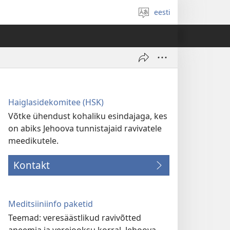
eesti
Vali
keel
Haiglasidekomitee (HSK)
Võtke ühendust kohaliku esindajaga, kes
on abiks Jehoova tunnistajaid ravivatele
meedikutele.
Kontakt
Meditsiiniinfo paketid
Teemad: veresäästlikud ravivõtted