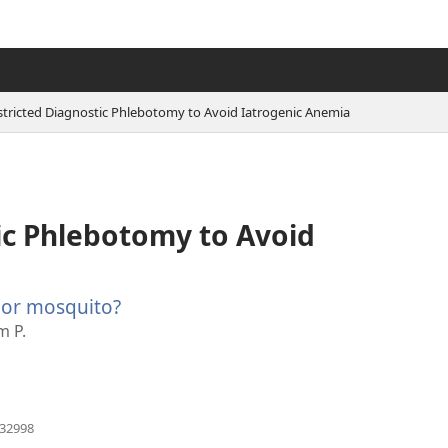
stricted Diagnostic Phlebotomy to Avoid Iatrogenic Anemia
ic Phlebotomy to Avoid
 or mosquito?
(avab
uue
m P.
akna)
(avab
032998
uue