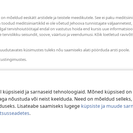
s on mõeldud eeskätt arstidele ja teistele meedikutele. See ei paku meditsiin
in toodud meditsiiniartiklid ei ole võetud Jehoova tunnistajate väljaannetest
 Igal tervishoiutöötajal endal on vastutus hoida end kursis uue informatsioo
 tervislikku seisundit, soove, väärtusi ja veendumusi. Kõik loetletud ravivõt
i puudutavates küsimustes tuleks nõu saamiseks alati pöörduda arsti poole.
tustingimustes.
 küpsiseid ja sarnaseid tehnoloogiaid. Mõned küpsised on 
e aga nõustuda või neist keelduda. Need on mõeldud selleks,
duseks. Lisateabe saamiseks lugege
küpsiste ja muude sar
atsusseadetes
.
d Tract Society of Pennsylvania.
KASUTUSTINGIMUSED
|
ANDMEKAITSE