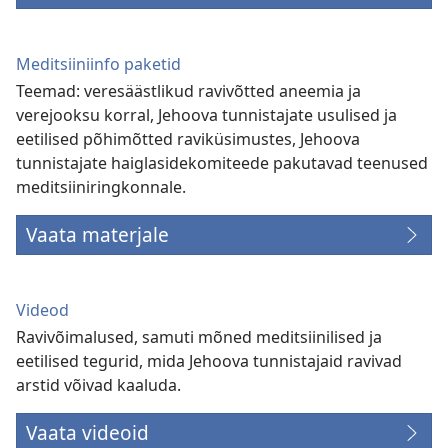
Meditsiiniinfo paketid
Teemad: veresäästlikud ravivõtted aneemia ja
verejooksu korral, Jehoova tunnistajate usulised ja
eetilised põhimõtted raviküsimustes, Jehoova
tunnistajate haiglasidekomiteede pakutavad teenused
meditsiiniringkonnale.
Vaata materjale
Videod
Ravivõimalused, samuti mõned meditsiinilised ja
eetilised tegurid, mida Jehoova tunnistajaid ravivad
arstid võivad kaaluda.
Vaata videoid