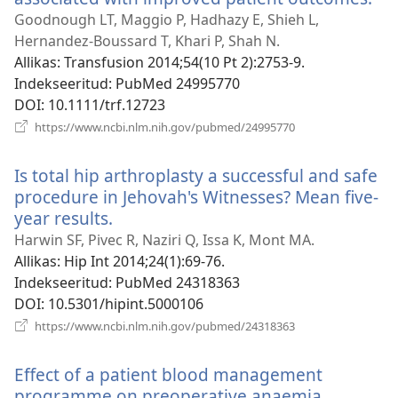
uu
Goodnough LT, Maggio P, Hadhazy E, Shieh L,
ak
Hernandez-Boussard T, Khari P, Shah N.
Allikas
‎: Transfusion 2014;54(10 Pt 2):2753-9.
Indekseeritud
‎: PubMed 24995770
DOI
‎: 10.1111/trf.12723
(avab
https://www.ncbi.nlm.nih.gov/pubmed/24995770
uue
akna)
Is total hip arthroplasty a successful and safe
procedure in Jehovah's Witnesses? Mean five-
year results.
(avab
uue
Harwin SF, Pivec R, Naziri Q, Issa K, Mont MA.
akna)
Allikas
‎: Hip Int 2014;24(1):69-76.
Indekseeritud
‎: PubMed 24318363
DOI
‎: 10.5301/hipint.5000106
(avab
https://www.ncbi.nlm.nih.gov/pubmed/24318363
uue
akna)
Effect of a patient blood management
programme on preoperative anaemia,