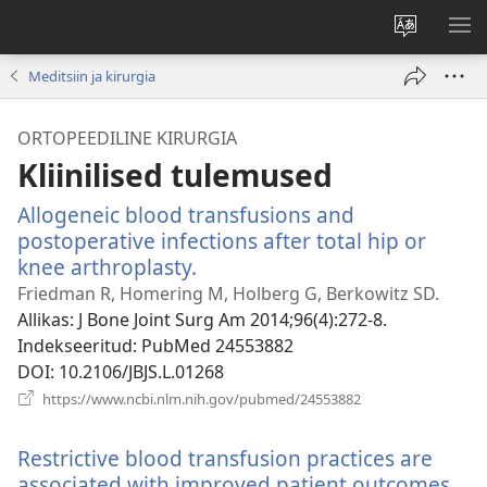
Muuda
NÄ
veebisaidi
ME
Meditsiin ja kirurgia
keelt
ORTOPEEDILINE KIRURGIA
Kliinilised tulemused
Allogeneic blood transfusions and
postoperative infections after total hip or
knee arthroplasty.
(avab
uue
Friedman R, Homering M, Holberg G, Berkowitz SD.
akna)
Allikas
‎: J Bone Joint Surg Am 2014;96(4):272-8.
Indekseeritud
‎: PubMed 24553882
DOI
‎: 10.2106/JBJS.L.01268
(avab
https://www.ncbi.nlm.nih.gov/pubmed/24553882
uue
akna)
Restrictive blood transfusion practices are
associated with improved patient outcomes.
(a