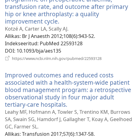
transfusion rate, and outcome after primary
hip or knee arthroplasty: a quality
improvement cycle.
(avab
uue
Kotzé A, Carter LA, Scally AJ.
akna)
Allikas
‎: Br J Anaesth 2012;108(6):943-52.
Indekseeritud
‎: PubMed 22593128
DOI
‎: 10.1093/bja/aes135
(avab
https://www.ncbi.nlm.nih.gov/pubmed/22593128
uue
akna)
Improved outcomes and reduced costs
associated with a health-system-wide patient
blood management program: a retrospective
observational study in four major adult
tertiary-care hospitals.
(avab
uue
Leahy MF, Hofmann A, Towler S, Trentino KM, Burrows
akna)
SA, Swain SG, Hamdorf J, Gallagher T, Koay A, Geelhoed
GC, Farmer SL.
Allikas
‎: Transfusion 2017;57(6):1347-58.