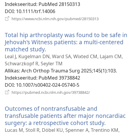
Indekseeritud
‎: PubMed 28150313
DOI
‎: 10.1111/trf.14006
(avab
https://www.ncbi.nlm.nih.gov/pubmed/28150313
uue
akna)
Total hip arthroplasty was found to be safe in
Jehovah's Witness patients: a multi-centered
matched study.
(avab
uue
Leal J, Kugelman DN, Ward SA, Wixted CM, Lajam CM,
akna)
Schwarzkopf R, Seyler TM
Allikas
‎: Arch Orthop Trauma Surg 2025;145(1):103.
Indekseeritud
‎: PubMed 39738842
DOI
‎: 10.1007/s00402-024-05740-5
(avab
https://pubmed.ncbi.nlm.nih.gov/39738842/
uue
akna)
Outcomes of nontransfusable and
transfusable patients after major noncardiac
surgery: a retrospective cohort study.
(avab
uue
Lucas M, Stoll R, Döbel KU, Spenner A, Trentino KM,