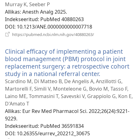
akna)
Murray K, Seeber P
Allikas
‎: Anesth Analg 2025.
Indekseeritud
‎: PubMed 40880263
DOI
‎: 10.1213/ANE.0000000000007718
(avab
https://pubmed.ncbi.nlm.nih.gov/40880263/
uue
akna)
Clinical efficacy of implementing a patient
blood management (PBM) protocol in joint
replacement surgery: a retrospective cohort
study in a national referral center.
(avab
uue
Scardino M, Di Matteo B, De Angelis A, Anzillotti G,
akna)
Martorelli F, Simili V, Monteleone G, Bovio M, Tasso F,
Laino ME, Tommasini T, Savevski V, Grappiolo G, Kon E,
D'Amato T
Allikas
‎: Eur Rev Med Pharmacol Sci. 2022;26(24):9221-
9229.
Indekseeritud
‎: PubMed 36591834
DOI
‎: 10.26355/eurrev_202212_30675