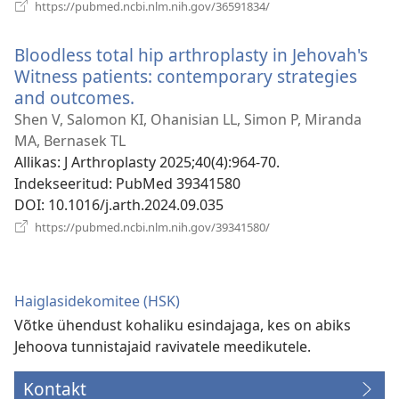
(avab
https://pubmed.ncbi.nlm.nih.gov/36591834/
uue
akna)
Bloodless total hip arthroplasty in Jehovah's
Witness patients: contemporary strategies
and outcomes.
(avab
uue
Shen V, Salomon KI, Ohanisian LL, Simon P, Miranda
akna)
MA, Bernasek TL
Allikas
‎: J Arthroplasty 2025;40(4):964-70.
Indekseeritud
‎: PubMed 39341580
DOI
‎: 10.1016/j.arth.2024.09.035
(avab
https://pubmed.ncbi.nlm.nih.gov/39341580/
uue
akna)
Haiglasidekomitee (HSK)
Võtke ühendust kohaliku esindajaga, kes on abiks
Jehoova tunnistajaid ravivatele meedikutele.
Kontakt