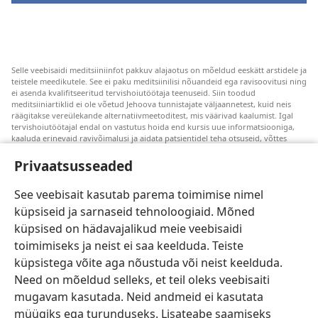
Selle veebisaidi meditsiiniinfot pakkuv alajaotus on mõeldud eeskätt arstidele ja
teistele meedikutele. See ei paku meditsiinilisi nõuandeid ega ravisoovitusi ning
ei asenda kvalifitseeritud tervishoiutöötaja teenuseid. Siin toodud
meditsiiniartiklid ei ole võetud Jehoova tunnistajate väljaannetest, kuid neis
räägitakse vereülekande alternatiivmeetoditest, mis väärivad kaalumist. Igal
tervishoiutöötajal endal on vastutus hoida end kursis uue informatsiooniga,
kaaluda erinevaid ravivõimalusi ja aidata patsientidel teha otsuseid, võttes
arvesse nende tervislikku seisundit, soove, väärtusi ja veendumusi. Kõik
loetletud ravivõtted ei sobi ega ole vastuvõetavad kõigile patsientidele.
Privaatsusseaded
Patsientidele. Oma tervislikku seisundit ja ravi puudutavates küsimustes tuleks
nõu saamiseks alati pöörduda arsti poole.
See veebisait kasutab parema toimimise nimel
küpsiseid ja sarnaseid tehnoloogiaid. Mõned
Veebisaidi kasutamise kord on sätestatud kasutustingimustes.
küpsised on hädavajalikud meie veebisaidi
toimimiseks ja neist ei saa keelduda. Teiste
küpsistega võite aga nõustuda või neist keelduda.
Need on mõeldud selleks, et teil oleks veebisaiti
Välimuse sätted
mugavam kasutada. Neid andmeid ei kasutata
müügiks ega turunduseks. Lisateabe saamiseks