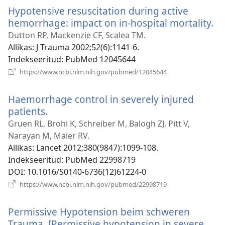
akna)
Hypotensive resuscitation during active
hemorrhage: impact on in-hospital mortality.
(a
u
Dutton RP, Mackenzie CF, Scalea TM.
ak
Allikas
‎: J Trauma 2002;52(6):1141-6.
Indekseeritud
‎: PubMed 12045644
(avab
https://www.ncbi.nlm.nih.gov/pubmed/12045644
uue
akna)
Haemorrhage control in severely injured
patients.
(avab
uue
Gruen RL, Brohi K, Schreiber M, Balogh ZJ, Pitt V,
akna)
Narayan M, Maier RV.
Allikas
‎: Lancet 2012;380(9847):1099-108.
Indekseeritud
‎: PubMed 22998719
DOI
‎: 10.1016/S0140-6736(12)61224-0
(avab
https://www.ncbi.nlm.nih.gov/pubmed/22998719
uue
akna)
Permissive Hypotension beim schweren
Trauma. [Permissive hypotension in severe