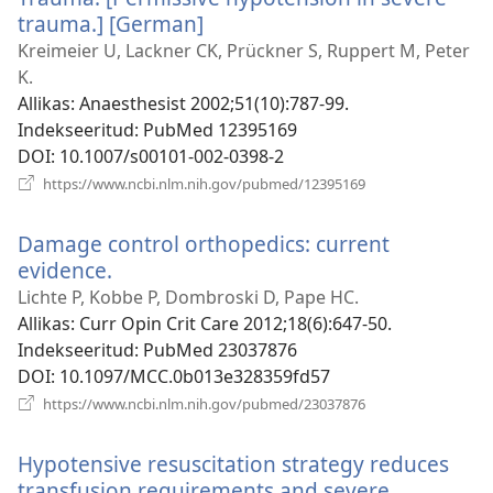
trauma.] [German]
(avab
uue
Kreimeier U, Lackner CK, Prückner S, Ruppert M, Peter
akna)
K.
Allikas
‎: Anaesthesist 2002;51(10):787-99.
Indekseeritud
‎: PubMed 12395169
DOI
‎: 10.1007/s00101-002-0398-2
(avab
https://www.ncbi.nlm.nih.gov/pubmed/12395169
uue
akna)
Damage control orthopedics: current
evidence.
(avab
uue
Lichte P, Kobbe P, Dombroski D, Pape HC.
akna)
Allikas
‎: Curr Opin Crit Care 2012;18(6):647-50.
Indekseeritud
‎: PubMed 23037876
DOI
‎: 10.1097/MCC.0b013e328359fd57
(avab
https://www.ncbi.nlm.nih.gov/pubmed/23037876
uue
akna)
Hypotensive resuscitation strategy reduces
transfusion requirements and severe