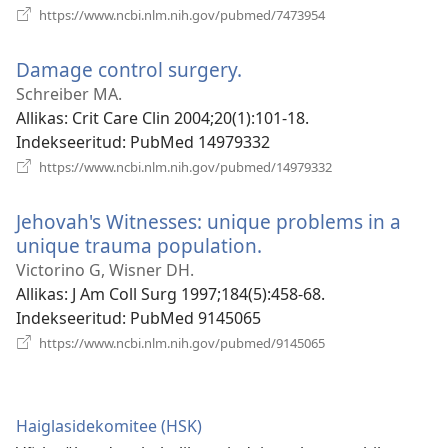
(avab
https://www.ncbi.nlm.nih.gov/pubmed/7473954
uue
akna)
Damage control surgery.
(avab
uue
Schreiber MA.
akna)
Allikas
‎: Crit Care Clin 2004;20(1):101-18.
Indekseeritud
‎: PubMed 14979332
(avab
https://www.ncbi.nlm.nih.gov/pubmed/14979332
uue
akna)
Jehovah's Witnesses: unique problems in a
unique trauma population.
(avab
uue
Victorino G, Wisner DH.
akna)
Allikas
‎: J Am Coll Surg 1997;184(5):458-68.
Indekseeritud
‎: PubMed 9145065
(avab
https://www.ncbi.nlm.nih.gov/pubmed/9145065
uue
akna)
Haiglasidekomitee (HSK)