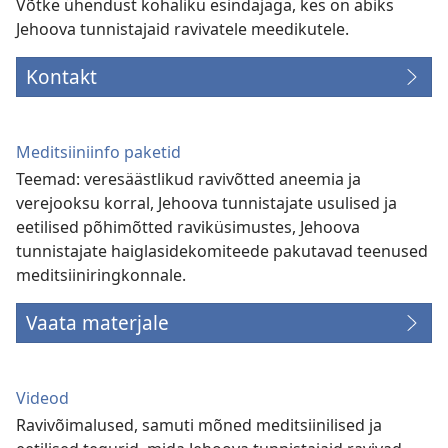
Võtke ühendust kohaliku esindajaga, kes on abiks
Jehoova tunnistajaid ravivatele meedikutele.
Kontakt
Meditsiiniinfo paketid
Teemad: veresäästlikud ravivõtted aneemia ja
verejooksu korral, Jehoova tunnistajate usulised ja
eetilised põhimõtted raviküsimustes, Jehoova
tunnistajate haiglasidekomiteede pakutavad teenused
meditsiiniringkonnale.
Vaata materjale
Videod
Ravivõimalused, samuti mõned meditsiinilised ja