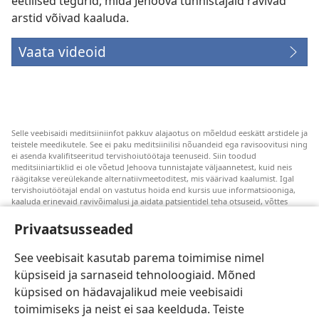
eetilised tegurid, mida Jehoova tunnistajaid ravivad
arstid võivad kaaluda.
Vaata videoid
Selle veebisaidi meditsiiniinfot pakkuv alajaotus on mõeldud eeskätt arstidele ja
teistele meedikutele. See ei paku meditsiinilisi nõuandeid ega ravisoovitusi ning
ei asenda kvalifitseeritud tervishoiutöötaja teenuseid. Siin toodud
meditsiiniartiklid ei ole võetud Jehoova tunnistajate väljaannetest, kuid neis
räägitakse vereülekande alternatiivmeetoditest, mis väärivad kaalumist. Igal
tervishoiutöötajal endal on vastutus hoida end kursis uue informatsiooniga,
kaaluda erinevaid ravivõimalusi ja aidata patsientidel teha otsuseid, võttes
arvesse nende tervislikku seisundit, soove, väärtusi ja veendumusi. Kõik
loetletud ravivõtted ei sobi ega ole vastuvõetavad kõigile patsientidele.
Privaatsusseaded
Patsientidele. Oma tervislikku seisundit ja ravi puudutavates küsimustes tuleks
nõu saamiseks alati pöörduda arsti poole.
See veebisait kasutab parema toimimise nimel
küpsiseid ja sarnaseid tehnoloogiaid. Mõned
Veebisaidi kasutamise kord on sätestatud kasutustingimustes.
küpsised on hädavajalikud meie veebisaidi
toimimiseks ja neist ei saa keelduda. Teiste