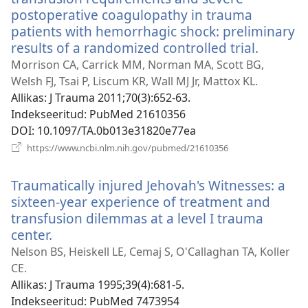
postoperative coagulopathy in trauma
patients with hemorrhagic shock: preliminary
results of a randomized controlled trial.
(avab
uue
Morrison CA, Carrick MM, Norman MA, Scott BG,
akna)
Welsh FJ, Tsai P, Liscum KR, Wall MJ Jr, Mattox KL.
Allikas
‎: J Trauma 2011;70(3):652-63.
Indekseeritud
‎: PubMed 21610356
DOI
‎: 10.1097/TA.0b013e31820e77ea
(avab
https://www.ncbi.nlm.nih.gov/pubmed/21610356
uue
akna)
Traumatically injured Jehovah's Witnesses: a
sixteen-year experience of treatment and
transfusion dilemmas at a level I trauma
center.
(avab
uue
Nelson BS, Heiskell LE, Cemaj S, O'Callaghan TA, Koller
akna)
CE.
Allikas
‎: J Trauma 1995;39(4):681-5.
Indekseeritud
‎: PubMed 7473954