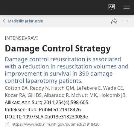
Muuda
NÄ
veebisaidi
ME
Meditsiin ja kirurgia
keelt
INTENSIIVRAVI
Damage Control Strategy
Damage control resuscitation is associated
with a reduction in resuscitation volumes and
improvement in survival in 390 damage
control laparotomy patients.
(avab
uue
Cotton BA, Reddy N, Hatch QM, LeFebvre E, Wade CE,
akna)
Kozar RA, Gill BS, Albarado R, McNutt MK, Holcomb JB.
Allikas
‎: Ann Surg 2011;254(4):598-605.
Indekseeritud
‎: PubMed 21918426
DOI
‎: 10.1097/SLA.0b013e318230089e
(avab
https://www.ncbi.nlm.nih.gov/pubmed/21918426
uue