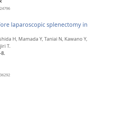
x
(avab
224796
uue
akna)
fore laparoscopic splenectomy in
shida H, Mamada Y, Taniai N, Kawano Y,
ri T.
-8.
(avab
136292
uue
akna)