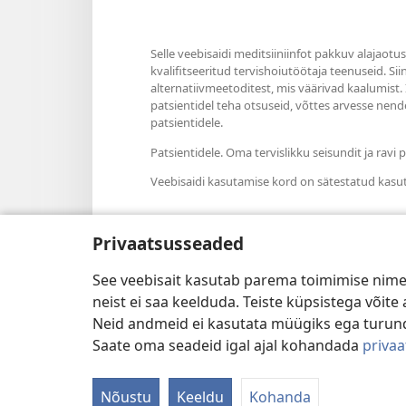
Selle veebisaidi meditsiiniinfot pakkuv alajaotu
kvalifitseeritud tervishoiutöötaja teenuseid. Si
alternatiivmeetoditest, mis väärivad kaalumist.
patsientidel teha otsuseid, võttes arvesse nende
patsientidele.
Patsientidele. Oma tervislikku seisundit ja rav
Veebisaidi kasutamise kord on sätestatud kasu
Privaatsusseaded
Välimuse sätted
See veebisait kasutab parema toimimise nimel
neist ei saa keelduda. Teiste küpsistega võit
Neid andmeid ei kasutata müügiks ega turun
Saate oma seadeid igal ajal kohandada
priva
Copyright
© 2026 Watch Tower Bible an
Nõustu
Keeldu
Kohanda