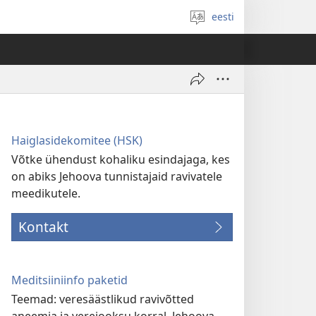
eesti
Vali
keel
Haiglasidekomitee (HSK)
Võtke ühendust kohaliku esindajaga, kes
on abiks Jehoova tunnistajaid ravivatele
meedikutele.
Kontakt
Meditsiiniinfo paketid
Teemad: veresäästlikud ravivõtted