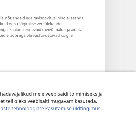
ilisi nõuandeid ega ravisoovitusi ning ei asenda
, kuid neis räägitakse vereülekande
niga, kaaluda erinevaid ravivõimalusi ja aidata
ted ei sobi ega ole vastuvõetavad kõigile
hädavajalikud meie veebisaidi toimimiseks ja
 et teil oleks veebisaiti mugavam kasutada.
naste tehnoloogiate kasutamise üldtingimusi
.
TINGIMUSED
|
PRIVAATSUSSEADED