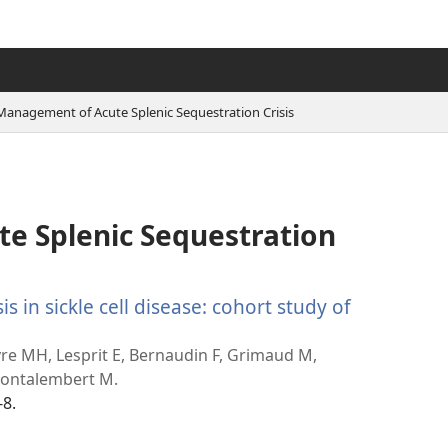
Management of Acute Splenic Sequestration Crisis
e Splenic Sequestration
is in sickle cell disease: cohort study of
vre MH, Lesprit E, Bernaudin F, Grimaud M,
 Montalembert M.
-8.