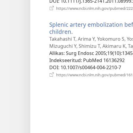
DOI
‎: 10.1111/j.1365-2141.2011.08999.
https://www.ncbi.nlm.nih.gov/pubmed/22
Splenic artery embolization be
children.
(avab
uue
Takahashi T, Arima Y, Yokomuro S, Yo
akna)
Mizuguchi Y, Shimizu T, Akimaru K, Taji
Allikas
‎: Surg Endosc 2005;19(10):1345
Indekseeritud
‎: PubMed 16136292
DOI
‎: 10.1007/s00464-004-2210-7
https://www.ncbi.nlm.nih.gov/pubmed/16