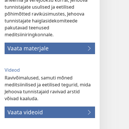
aneemia ja verejooksu korral, Jehoova
tunnistajate usulised ja eetilised
põhimõtted raviküsimustes, Jehoova
tunnistajate haiglasidekomiteede
pakutavad teenused
meditsiiniringkonnale.
Vaata materjale
Videod
Ravivõimalused, samuti mõned
meditsiinilised ja eetilised tegurid, mida
Jehoova tunnistajaid ravivad arstid
võivad kaaluda.
Vaata videoid