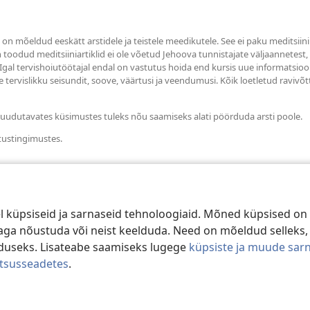
s on mõeldud eeskätt arstidele ja teistele meedikutele. See ei paku meditsiin
in toodud meditsiiniartiklid ei ole võetud Jehoova tunnistajate väljaannetest
 Igal tervishoiutöötajal endal on vastutus hoida end kursis uue informatsioo
 tervislikku seisundit, soove, väärtusi ja veendumusi. Kõik loetletud ravivõt
i puudutavates küsimustes tuleks nõu saamiseks alati pöörduda arsti poole.
tustingimustes.
 küpsiseid ja sarnaseid tehnoloogiaid. Mõned küpsised on 
e aga nõustuda või neist keelduda. Need on mõeldud selleks,
duseks. Lisateabe saamiseks lugege
küpsiste ja muude sar
atsusseadetes
.
d Tract Society of Pennsylvania.
KASUTUSTINGIMUSED
|
ANDMEKAITSE