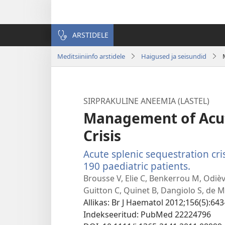
ARSTIDELE
Meditsiiniinfo arstidele
Haigused ja seisundid
SIRPRAKULINE ANEEMIA (LASTEL)
Management of Acut
Crisis
Acute splenic sequestration cris
190 paediatric patients.
(avab
uue
Brousse V, Elie C, Benkerrou M, Odiè
akna)
Guitton C, Quinet B, Dangiolo S, de
Allikas
‎: Br J Haematol 2012;156(5):643
Indekseeritud
‎: PubMed 22224796