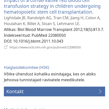
Impact of a conservative red blood cell
transfusion strategy in children undergoing
hematopoietic stem cell transplantation.
(avab
uue
Lightdale JR, Randolph AG, Tran CM, Jiang H, Colon A,
akna)
Houlahan K, Billet A, Sloan S, Lehmann LE.
Allikas
‎: Biol Blood Marrow Transplant 2012;18(5):813-7.
Indekseeritud
‎: PubMed 22080050
DOI
‎: 10.1016/j.bbmt.2011.10.043
(avab
https://www.ncbi.nlm.nih.gov/pubmed/22080050
uue
akna)
Haiglasidekomitee (HSK)
Võtke ühendust kohaliku esindajaga, kes on abiks
Jehoova tunnistajaid ravivatele meedikutele.
Kontakt