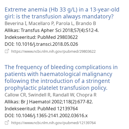
akna)
Extreme anemia (Hb 33 g/L) in a 13-year-old
girl: is the transfusion always mandatory?
(avab
uue
Beverina I, Macellaro P, Parola L, Brando B
akna)
Allikas
‎: Transfus Apher Sci 2018;57(4):512-4.
Indekseeritud
‎: PubMed 29803622
DOI
‎: 10.1016/j.transci.2018.05.026
(avab
https://www.ncbi.nlm.nih.gov/pubmed/29803622
uue
akna)
The frequency of bleeding complications in
patients with haematological malignancy
following the introduction of a stringent
prophylactic platelet transfusion policy.
(avab
uue
Callow CR, Swindell R, Randall W, Chopra R
akna)
Allikas
‎: Br J Haematol 2002;118(2):677-82.
Indekseeritud
‎: PubMed 12139764
DOI
‎: 10.1046/j.1365-2141.2002.03616.x
(avab
https://www.ncbi.nlm.nih.gov/pubmed/12139764
uue