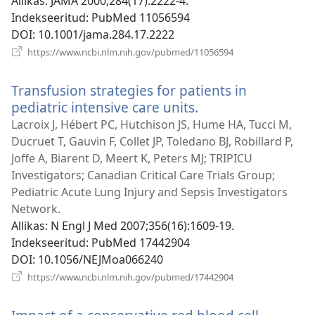
Allikas
‎: JAMA 2000;284(17):2222-4.
Indekseeritud
‎: PubMed 11056594
DOI
‎: 10.1001/jama.284.17.2222
(avab
https://www.ncbi.nlm.nih.gov/pubmed/11056594
uue
akna)
Transfusion strategies for patients in
pediatric intensive care units.
(avab
uue
Lacroix J, Hébert PC, Hutchison JS, Hume HA, Tucci M,
akna)
Ducruet T, Gauvin F, Collet JP, Toledano BJ, Robillard P,
Joffe A, Biarent D, Meert K, Peters MJ; TRIPICU
Investigators; Canadian Critical Care Trials Group;
Pediatric Acute Lung Injury and Sepsis Investigators
Network.
Allikas
‎: N Engl J Med 2007;356(16):1609-19.
Indekseeritud
‎: PubMed 17442904
DOI
‎: 10.1056/NEJMoa066240
(avab
https://www.ncbi.nlm.nih.gov/pubmed/17442904
uue
akna)