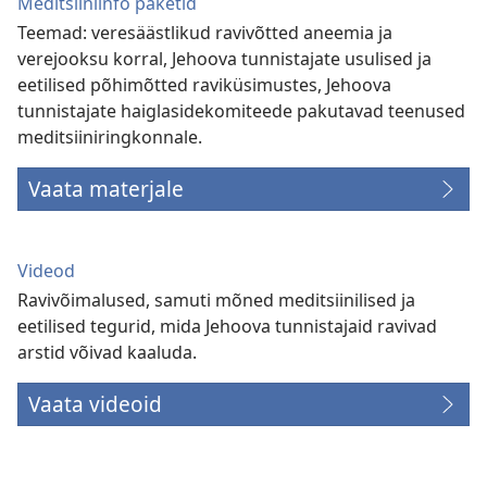
Meditsiiniinfo paketid
Teemad: veresäästlikud ravivõtted aneemia ja
verejooksu korral, Jehoova tunnistajate usulised ja
eetilised põhimõtted raviküsimustes, Jehoova
tunnistajate haiglasidekomiteede pakutavad teenused
meditsiiniringkonnale.
Vaata materjale
Videod
Ravivõimalused, samuti mõned meditsiinilised ja
eetilised tegurid, mida Jehoova tunnistajaid ravivad
arstid võivad kaaluda.
Vaata videoid