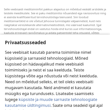
Selle veebisaidi meditsiiniinfot pakkuv alajaotus on mõeldud eeskätt arstidele ja
teistele meedikutele. See ei paku meditsiinilisi nõuandeid ega ravisoovitusi ning
ei asenda kvalifitseeritud tervishoiutöötaja teenuseid. Siin toodud
meditsiiniartiklid ei ole võetud Jehoova tunnistajate väljaannetest, kuid neis
räägitakse vereülekande alternatiivmeetoditest, mis väärivad kaalumist. Igal
tervishoiutöötajal endal on vastutus hoida end kursis uue informatsiooniga,
kaaluda erinevaid ravivõimalusi ja aidata patsientidel teha otsuseid, võttes
arvesse nende tervislikku seisundit, soove, väärtusi ja veendumusi. Kõik
loetletud ravivõtted ei sobi ega ole vastuvõetavad kõigile patsientidele.
Privaatsusseaded
Patsientidele. Oma tervislikku seisundit ja ravi puudutavates küsimustes tuleks
nõu saamiseks alati pöörduda arsti poole.
See veebisait kasutab parema toimimise nimel
küpsiseid ja sarnaseid tehnoloogiaid. Mõned
Veebisaidi kasutamise kord on sätestatud kasutustingimustes.
küpsised on hädavajalikud meie veebisaidi
toimimiseks ja neist ei saa keelduda. Teiste
küpsistega võite aga nõustuda või neist keelduda.
Need on mõeldud selleks, et teil oleks veebisaiti
Välimuse sätted
mugavam kasutada. Neid andmeid ei kasutata
müügiks ega turunduseks. Lisateabe saamiseks
lugege
küpsiste ja muude sarnaste tehnoloogiate
kasutamise üldtingimusi
. Saate oma seadeid igal ajal
Copyright
© 2026 Watch Tower Bible and Tract Society of Pennsylvania.
KASUTUSTINGIMUSED
|
ANDMEKAITSETINGIMUSED
|