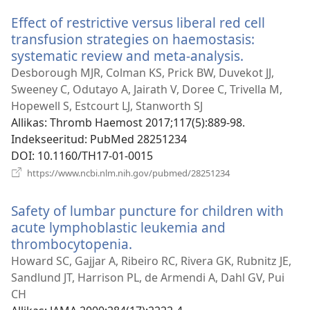
akna)
Effect of restrictive versus liberal red cell
transfusion strategies on haemostasis:
systematic review and meta-analysis.
(avab
uue
Desborough MJR, Colman KS, Prick BW, Duvekot JJ,
akna)
Sweeney C, Odutayo A, Jairath V, Doree C, Trivella M,
Hopewell S, Estcourt LJ, Stanworth SJ
Allikas
‎: Thromb Haemost 2017;117(5):889-98.
Indekseeritud
‎: PubMed 28251234
DOI
‎: 10.1160/TH17-01-0015
(avab
https://www.ncbi.nlm.nih.gov/pubmed/28251234
uue
akna)
Safety of lumbar puncture for children with
acute lymphoblastic leukemia and
thrombocytopenia.
(avab
uue
Howard SC, Gajjar A, Ribeiro RC, Rivera GK, Rubnitz JE,
akna)
Sandlund JT, Harrison PL, de Armendi A, Dahl GV, Pui
CH