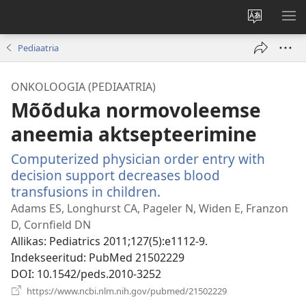
Muuda
NÄ
veebisaidi
ME
Pediaatria
keelt
ONKOLOOGIA (PEDIAATRIA)
Mõõduka normovoleemse
aneemia aktsepteerimine
Computerized physician order entry with
decision support decreases blood
transfusions in children.
(avab
uue
Adams ES, Longhurst CA, Pageler N, Widen E, Franzon
akna)
D, Cornfield DN
Allikas
‎: Pediatrics 2011;127(5):e1112-9.
Indekseeritud
‎: PubMed 21502229
DOI
‎: 10.1542/peds.2010-3252
(avab
https://www.ncbi.nlm.nih.gov/pubmed/21502229
uue