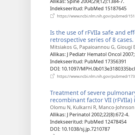
akna)
Allikas
‎: Spine 2004;29(12):1384-7.
Indekseeritud
‎: PubMed 15187645
https://www.ncbi.nlm.nih.gov/pubmed/15
Is the use of rFVIIa safe and ef
retrospective series of 8 cases.
Mitsiakos G, Papaioannou G, Giougi E,
Allikas
‎: J Pediatr Hematol Oncol 2007;
Indekseeritud
‎: PubMed 17356391
DOI
‎: 10.1097/MPH.0b013e3180335bc
https://www.ncbi.nlm.nih.gov/pubmed/17
Treatment of severe pulmonar
recombinant factor VII (rFVIIa) 
Olomu N, Kulkarni R, Manco-Johnson
Allikas
‎: J Perinatol 2002;22(8):672-4.
Indekseeritud
‎: PubMed 12478454
DOI
‎: 10.1038/sj.jp.7210787