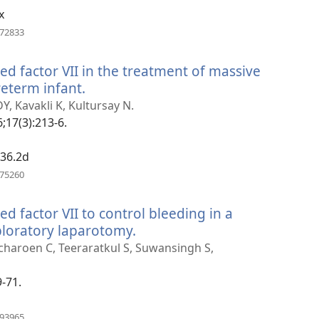
x
(avab
972833
uue
akna)
ed factor VII in the treatment of massive
eterm infant.
(avab
uue
Y, Kavakli K, Kultursay N.
akna)
6;17(3):213-6.
036.2d
(avab
575260
uue
akna)
d factor VII to control bleeding in a
loratory laparotomy.
(avab
uue
haroen C, Teeraratkul S, Suwansingh S,
akna)
9-71.
(avab
093965