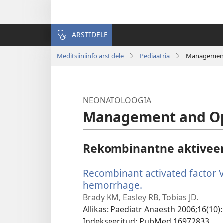
ARSTIDELE
Meditsiiniinfo arstidele
Pediaatria
Management 
NEONATOLOOGIA
Management and Opt
Rekombinantne aktiveeri
Recombinant activated factor VI
hemorrhage.
(avab
uue
Brady KM, Easley RB, Tobias JD.
akna)
Allikas
‎: Paediatr Anaesth 2006;16(10)
Indekseeritud
‎: PubMed 16972833