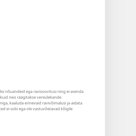
ilisi nõuandeid ega ravisoovitusi ning ei asenda
, kuid neis räägitakse vereülekande
niga, kaaluda erinevaid ravivõimalusi ja aidata
ted ei sobi ega ole vastuvõetavad kõigile