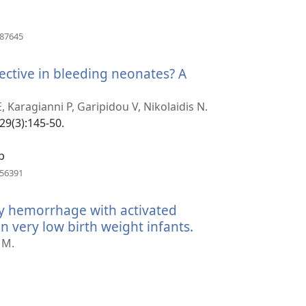
(avab
187645
uue
akna)
fective in bleeding neonates? A
(avab
uue
 Karagianni P, Garipidou V, Nikolaidis N.
akna)
29(3):145-50.
b
(avab
356391
uue
akna)
y hemorrhage with activated
in very low birth weight infants.
(avab
uue
 M.
akna)