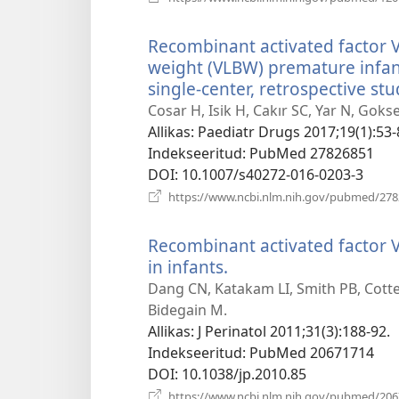
Recombinant activated factor VI
weight (VLBW) premature infa
single-center, retrospective stu
Cosar H, Isik H, Cakır SC, Yar N, Gok
Allikas
‎: Paediatr Drugs 2017;19(1):53-
Indekseeritud
‎: PubMed 27826851
DOI
‎: 10.1007/s40272-016-0203-3
https://www.ncbi.nlm.nih.gov/pubmed/27
Recombinant activated factor 
in infants.
(avab
uue
Dang CN, Katakam LI, Smith PB, Cott
akna)
Bidegain M.
Allikas
‎: J Perinatol 2011;31(3):188-92.
Indekseeritud
‎: PubMed 20671714
DOI
‎: 10.1038/jp.2010.85
https://www.ncbi.nlm.nih.gov/pubmed/20