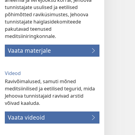
aneemia ja verejooksu korral, Jehoova
tunnistajate usulised ja eetilised
põhimõtted raviküsimustes, Jehoova
tunnistajate haiglasidekomiteede
pakutavad teenused
meditsiiniringkonnale.
Vaata materjale
Videod
Ravivõimalused, samuti mõned
meditsiinilised ja eetilised tegurid, mida
Jehoova tunnistajaid ravivad arstid
võivad kaaluda.
Vaata videoid