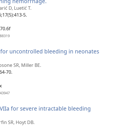
tening hemorrhage.
(avab
uue
arić D, Luetić T.
akna)
6;17(5):413-5.
70.6f
(avab
788319
uue
akna)
 for uncontrolled bleeding in neonates
(avab
uue
sone SR, Miller BE.
akna)
64-70.
x
(avab
143947
uue
akna)
IIa for severe intractable bleeding
fin SR, Hoyt DB.