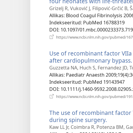
four neonates with life-threa
Grizelj R, Vuković J, Filipović-Grčić B, Š
Allikas
‎: Blood Coagul Fibrinolysis 200
Indekseeritud
‎: PubMed 16788319
DOI
‎: 10.1097/01.mbc.0000233373.719
https://www.ncbi.nlm.nih.gov/pubmed/16
Use of recombinant factor VIIa
after cardiopulmonary bypass.
Guzzetta NA, Huch S, Fernandez JD, To
Allikas
‎: Paediatr Anaesth 2009;19(4):3
Indekseeritud
‎: PubMed 19143947
DOI
‎: 10.1111/j.1460-9592.2008.02905.
https://www.ncbi.nlm.nih.gov/pubmed/19
The use of recombinant factor V
during spine surgery.
(avab
uue
Kaw LL Jr, Coimbra R, Potenza BM, Gar