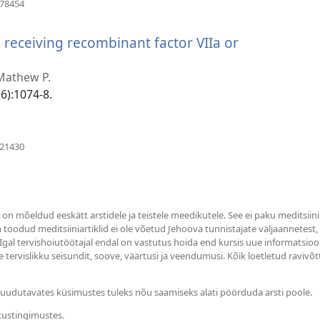
(avab
478454
uue
akna)
receiving recombinant factor VIIa or
 Mathew P.
6):1074-8.
(avab
621430
uue
akna)
s on mõeldud eeskätt arstidele ja teistele meedikutele. See ei paku meditsiin
in toodud meditsiiniartiklid ei ole võetud Jehoova tunnistajate väljaannetest
 Igal tervishoiutöötajal endal on vastutus hoida end kursis uue informatsioo
 tervislikku seisundit, soove, väärtusi ja veendumusi. Kõik loetletud ravivõt
i puudutavates küsimustes tuleks nõu saamiseks alati pöörduda arsti poole.
tustingimustes.