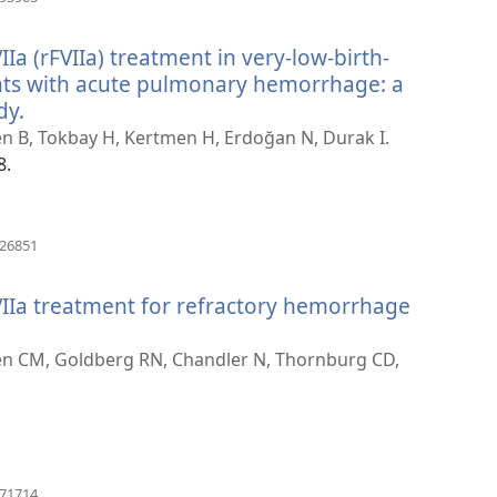
uue
akna)
Ia (rFVIIa) treatment in very-low-birth-
nts with acute pulmonary hemorrhage: a
dy.
(avab
uue
sen B, Tokbay H, Kertmen H, Erdoğan N, Durak I.
akna)
8.
(avab
826851
uue
akna)
VIIa treatment for refractory hemorrhage
en CM, Goldberg RN, Chandler N, Thornburg CD,
(avab
671714