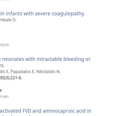
uue
akna)
 in infants with severe coagulopathy.
(avab
uue
nibale D.
akna)
(avab
116125
uue
akna)
n neonates with intractable bleeding or
s.
(avab
uue
is E, Papadakis E, Nikolaidis N.
akna)
35(3):221-6.
e
(avab
511491
uue
akna)
activated FVII and aminocaproic acid in