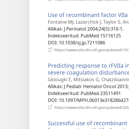
Use of recombinant factor VIIa
Fontaine MJ, Lazarchick J, Taylor S, An
Allikas
‎: J Perinatol 2004;24(5):310-1.
Indekseeritud
‎: PubMed 15116125
DOI
‎: 10.1038/sj.jp.7211086
https://www.ncbi.nlm.nih.gov/pubmed/15
Predicting response to rFVIIa i
severe coagulation disturbance
Gkiougki E, Mitsiakos G, Chatziioannid
Allikas
‎: J Pediatr Hematol Oncol 2013;
Indekseeritud
‎: PubMed 23511491
DOI
‎: 10.1097/MPH.0b013e318286d27
https://www.ncbi.nlm.nih.gov/pubmed/23
Successful use of recombinant 