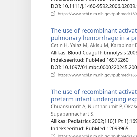
DOI
‎: 10.1111/j.1460-9592.2006.02039.
https://www.ncbi.nlm.nih.gov/pubmed/16
The use of recombinant activat
pulmonary hemorrhage in a pr
Cetin H, Yalaz M, Akisu M, Karapinar D
Allikas
‎: Blood Coagul Fibrinolysis 200
Indekseeritud
‎: PubMed 16575260
DOI
‎: 10.1097/01.mbc.0000220245.20
https://www.ncbi.nlm.nih.gov/pubmed/16
The use of recombinant activate
preterm infant undergoing exp
Chuansumrit A, Nuntnarumit P, Okasc
Supapannachart S.
Allikas
‎: Pediatrics 2002;110(1 Pt 1):16
Indekseeritud
‎: PubMed 12093965
https://www.ncbi.nlm.nih.gov/pubmed/12