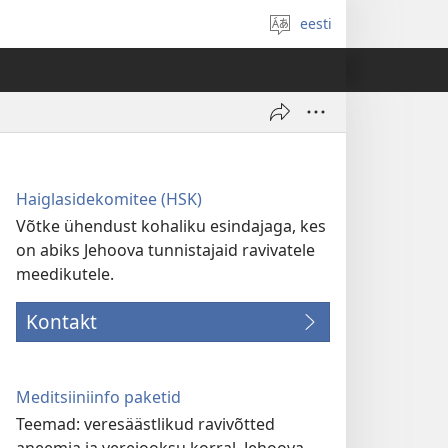
eesti
Vali
keel
Haiglasidekomitee (HSK)
Võtke ühendust kohaliku esindajaga, kes
on abiks Jehoova tunnistajaid ravivatele
meedikutele.
Kontakt
Meditsiiniinfo paketid
Teemad: veresäästlikud ravivõtted