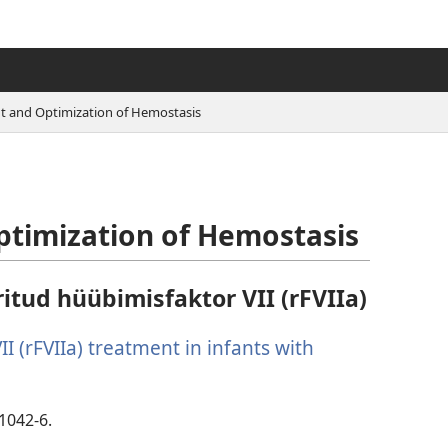
and Optimization of Hemostasis
imization of Hemostasis
tud hüübimisfaktor VII (rFVIIa)
I (rFVIIa) treatment in infants with
:1042-6.