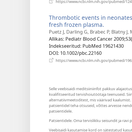
https://www.ncbi.nlm.nih.gov/pubmed/12
Thrombotic events in neonates 
fresh frozen plasma.
(avab
uue
Puetz J, Darling G, Brabec P, Blatny J,
akna)
Allikas
‎: Pediatr Blood Cancer 2009;53(
Indekseeritud
‎: PubMed 19621430
DOI
‎: 10.1002/pbc.22160
https://www.ncbi.nlm.nih.gov/pubmed/19
Selle veebisaidi meditsiiniinfot pakkuv alajaotu
kvalifitseeritud tervishoiutöötaja teenuseid. Si
alternatiivmeetoditest, mis väärivad kaalumist.
patsientidel teha otsuseid, võttes arvesse nende
patsientidele.
Patsientidele. Oma tervislikku seisundit ja rav
Veebisaidi kasutamise kord on sätestatud kasu