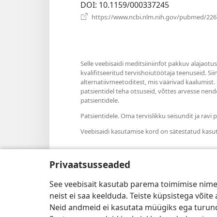
DOI
‎: 10.1159/000337245
https://www.ncbi.nlm.nih.gov/pubmed/22
Selle veebisaidi meditsiiniinfot pakkuv alajaotu
kvalifitseeritud tervishoiutöötaja teenuseid. Si
alternatiivmeetoditest, mis väärivad kaalumist.
patsientidel teha otsuseid, võttes arvesse nende
patsientidele.
Patsientidele. Oma tervislikku seisundit ja rav
Veebisaidi kasutamise kord on sätestatud kasu
Privaatsusseaded
Välimuse sätted
See veebisait kasutab parema toimimise nimel
neist ei saa keelduda. Teiste küpsistega võit
Neid andmeid ei kasutata müügiks ega turun