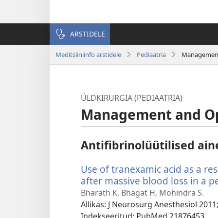
ARSTIDELE
Meditsiiniinfo arstidele
Pediaatria
Management 
ÜLDKIRURGIA (PEDIAATRIA)
Management and Opt
Antifibrinolüütilised ai
Use of tranexamic acid as a r
after massive blood loss in a p
Bharath K, Bhagat H, Mohindra S.
Allikas
‎: J Neurosurg Anesthesiol 2011;
Indekseeritud
‎: PubMed 21876453