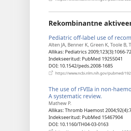
Rekombinantne aktiveeri
Pediatric off-label use of recom
Alten JA, Benner K, Green K, Toole B, 
Allikas
‎: Pediatrics 2009;123(3):1066-72
Indekseeritud
‎: PubMed 19255041
DOI
‎: 10.1542/peds.2008-1685
https://www.ncbi.nlm.nih.gov/pubmed/19
The use of rFVIIa in non-haemop
A systematic review.
(avab
uue
Mathew P.
akna)
Allikas
‎: Thromb Haemost 2004;92(4):
Indekseeritud
‎: PubMed 15467904
DOI
‎: 10.1160/TH04-03-0163