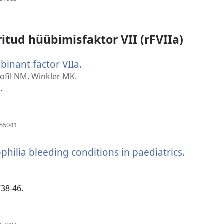
uue
akna)
tud hüübimisfaktor VII (rFVIIa)
binant factor VIIa.
(avab
uue
Tofil NM, Winkler MK.
akna)
.
(avab
255041
uue
akna)
hilia bleeding conditions in paediatrics.
738-46.
(avab