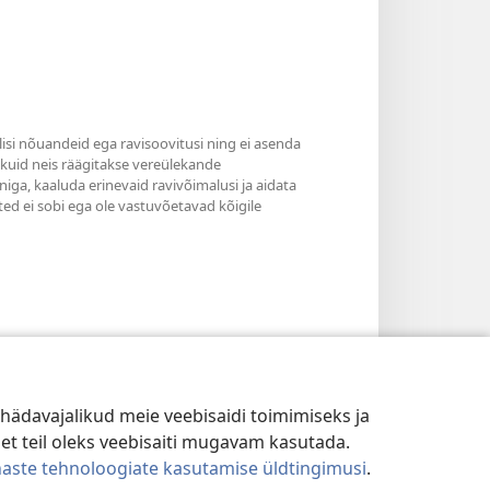
ilisi nõuandeid ega ravisoovitusi ning ei asenda
, kuid neis räägitakse vereülekande
niga, kaaluda erinevaid ravivõimalusi ja aidata
ted ei sobi ega ole vastuvõetavad kõigile
hädavajalikud meie veebisaidi toimimiseks ja
 et teil oleks veebisaiti mugavam kasutada.
naste tehnoloogiate kasutamise üldtingimusi
.