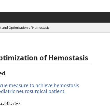
and Optimization of Hemostasis
imization of Hemostasis
ned
escue measure to achieve hemostasis
ediatric neurosurgical patient.
(avab
uue
akna)
23(4):376-7.