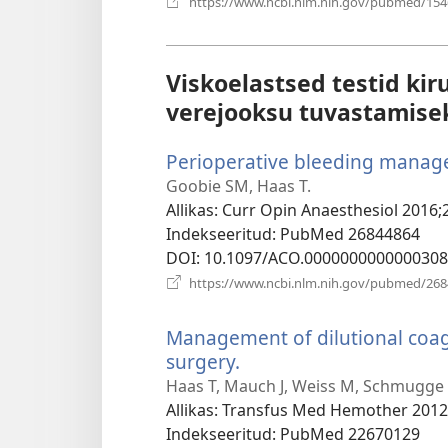
https://www.ncbi.nlm.nih.gov/pubmed/15
Viskoelastsed testid kiru
verejooksu tuvastamise
Perioperative bleeding manage
Goobie SM, Haas T.
Allikas
‎: Curr Opin Anaesthesiol 2016;2
Indekseeritud
‎: PubMed 26844864
DOI
‎: 10.1097/ACO.0000000000000308
https://www.ncbi.nlm.nih.gov/pubmed/26
Management of dilutional coag
surgery.
(avab
uue
Haas T, Mauch J, Weiss M, Schmugge
akna)
Allikas
‎: Transfus Med Hemother 2012;
Indekseeritud
‎: PubMed 22670129