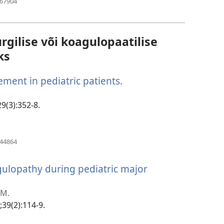
467904
uue
akna)
rgilise või koagulopaatilise
ks
ment in pediatric patients.
(avab
uue
akna)
9(3):352-8.
(avab
844864
uue
akna)
ulopathy during pediatric major
 M.
39(2):114-9.