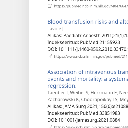
https://pubmed.ncbi.nlm.nih.gov/40476647
Blood transfusion risks and alte
Lavoie J.
Allikas
‎: Paediatr Anaesth 2011;21(1):1
Indekseeritud
‎: PubMed 21155923
DOI
‎: 10.1111/j.1460-9592.2010.03470.
https://www.ncbi.nlm.nih.gov/pubmed/21
Association of intravenous tr
events and mortality: a system
regression.
(avab
uue
Taeuber I, Weibel S, Herrmann E, Neef
akna)
Zacharowski K, Choorapoikayil S, M
Allikas
‎: JAMA Surg 2021;156(6):e21088
Indekseeritud
‎: PubMed 33851983
DOI
‎: 10.1001/jamasurg.2021.0884
https://www.ncbi.nlm.nih.gov/pubmed/33