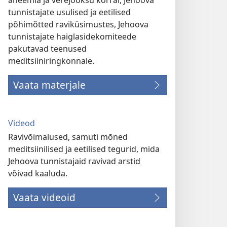
aneemia ja verejooksu korral, Jehoova
tunnistajate usulised ja eetilised
põhimõtted raviküsimustes, Jehoova
tunnistajate haiglasidekomiteede
pakutavad teenused
meditsiiniringkonnale.
Vaata materjale
Videod
Ravivõimalused, samuti mõned
meditsiinilised ja eetilised tegurid, mida
Jehoova tunnistajaid ravivad arstid
võivad kaaluda.
Vaata videoid