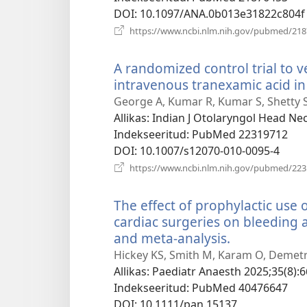
DOI
‎: 10.1097/ANA.0b013e31822c804f
https://www.ncbi.nlm.nih.gov/pubmed/21
A randomized control trial to ve
intravenous tranexamic acid in 
George A, Kumar R, Kumar S, Shetty S
Allikas
‎: Indian J Otolaryngol Head Ne
Indekseeritud
‎: PubMed 22319712
DOI
‎: 10.1007/s12070-010-0095-4
https://www.ncbi.nlm.nih.gov/pubmed/22
The effect of prophylactic use o
cardiac surgeries on bleeding 
and meta-analysis.
(avab
uue
Hickey KS, Smith M, Karam O, Demetre
akna)
Allikas
‎: Paediatr Anaesth 2025;35(8):6
Indekseeritud
‎: PubMed 40476647
DOI
‎: 10.1111/pan.15137