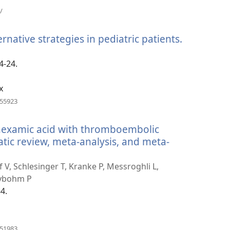
(avab
/
uue
akna)
rnative strategies in pediatric patients.
(avab
uue
akna)
4-24.
x
(avab
155923
uue
akna)
anexamic acid with thromboembolic
atic review, meta-analysis, and meta-
 V, Schlesinger T, Kranke P, Messroghli L,
eybohm P
4.
(avab
851983