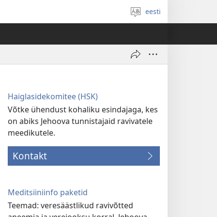
eesti
Vali
keel
Haiglasidekomitee (HSK)
Võtke ühendust kohaliku esindajaga, kes
on abiks Jehoova tunnistajaid ravivatele
meedikutele.
Kontakt
Meditsiiniinfo paketid
Teemad: veresäästlikud ravivõtted