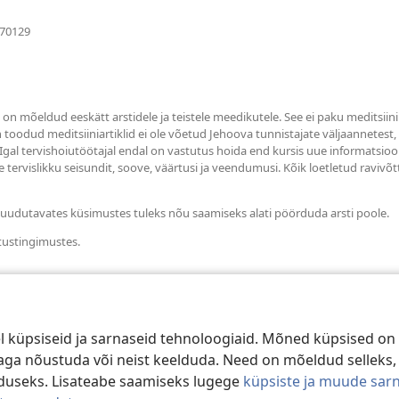
(avab
670129
uue
akna)
s on mõeldud eeskätt arstidele ja teistele meedikutele. See ei paku meditsiin
in toodud meditsiiniartiklid ei ole võetud Jehoova tunnistajate väljaannetest
 Igal tervishoiutöötajal endal on vastutus hoida end kursis uue informatsioo
 tervislikku seisundit, soove, väärtusi ja veendumusi. Kõik loetletud ravivõt
i puudutavates küsimustes tuleks nõu saamiseks alati pöörduda arsti poole.
tustingimustes.
 küpsiseid ja sarnaseid tehnoloogiaid. Mõned küpsised on 
e aga nõustuda või neist keelduda. Need on mõeldud selleks,
duseks. Lisateabe saamiseks lugege
küpsiste ja muude sar