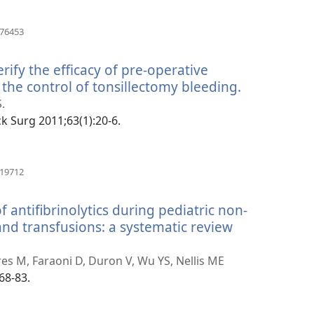
(avab
876453
uue
akna)
rify the efficacy of pre-operative
the control of tonsillectomy bleeding.
(avab
uue
.
akna)
ck Surg 2011;63(1):20-6.
(avab
319712
uue
akna)
f antifibrinolytics during pediatric non-
and transfusions: a systematic review
s M, Faraoni D, Duron V, Wu YS, Nellis ME
68-83.