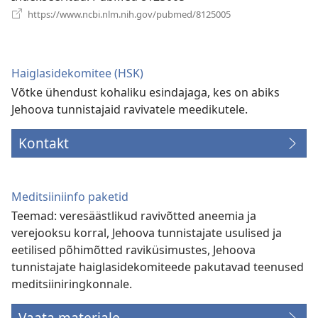
(avab
https://www.ncbi.nlm.nih.gov/pubmed/8125005
uue
akna)
Haiglasidekomitee (HSK)
Võtke ühendust kohaliku esindajaga, kes on abiks
Jehoova tunnistajaid ravivatele meedikutele.
Kontakt
Meditsiiniinfo paketid
Teemad: veresäästlikud ravivõtted aneemia ja
verejooksu korral, Jehoova tunnistajate usulised ja
eetilised põhimõtted raviküsimustes, Jehoova
tunnistajate haiglasidekomiteede pakutavad teenused
meditsiiniringkonnale.
Vaata materjale