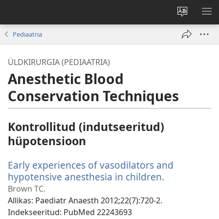
Muuda
NÄ
veebisaidi
ME
Pediaatria
keelt
ÜLDKIRURGIA (PEDIAATRIA)
Anesthetic Blood
Conservation Techniques
Kontrollitud (indutseeritud)
hüpotensioon
Early experiences of vasodilators and
hypotensive anesthesia in children.
(avab
uue
Brown TC.
akna)
Allikas
‎: Paediatr Anaesth 2012;22(7):720-2.
Indekseeritud
‎: PubMed 22243693