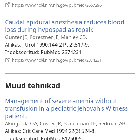
(avab
https://www.ncbi.nlm.nih.gov/pubmed/2657296
uue
akna)
Caudal epidural anesthesia reduces blood
loss during hypospadias repair.
(avab
uue
Gunter JB, Forestner JE, Manley CB.
akna)
Allikas
‎: J Urol 1990;144(2 Pt 2):517-9.
Indekseeritud
‎: PubMed 2374231
(avab
https://www.ncbi.nlm.nih.gov/pubmed/2374231
uue
akna)
Muud tehnikad
Management of severe anemia without
transfusion in a pediatric Jehovah's Witness
patient.
(avab
uue
Akingbola OA, Custer JR, Bunchman TE, Sedman AB.
akna)
Allikas
‎: Crit Care Med 1994;22(3):524-8.
Indekseeritud
‎: PubMed 8125005