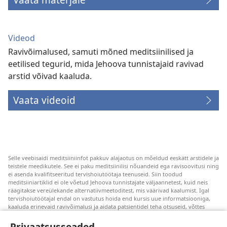
Videod
Ravivõimalused, samuti mõned meditsiinilised ja
eetilised tegurid, mida Jehoova tunnistajaid ravivad
arstid võivad kaaluda.
Vaata videoid
Selle veebisaidi meditsiiniinfot pakkuv alajaotus on mõeldud eeskätt arstidele ja
teistele meedikutele. See ei paku meditsiinilisi nõuandeid ega ravisoovitusi ning
ei asenda kvalifitseeritud tervishoiutöötaja teenuseid. Siin toodud
meditsiiniartiklid ei ole võetud Jehoova tunnistajate väljaannetest, kuid neis
räägitakse vereülekande alternatiivmeetoditest, mis väärivad kaalumist. Igal
tervishoiutöötajal endal on vastutus hoida end kursis uue informatsiooniga,
kaaluda erinevaid ravivõimalusi ja aidata patsientidel teha otsuseid, võttes
arvesse nende tervislikku seisundit, soove, väärtusi ja veendumusi. Kõik
loetletud ravivõtted ei sobi ega ole vastuvõetavad kõigile patsientidele.
Privaatsusseaded