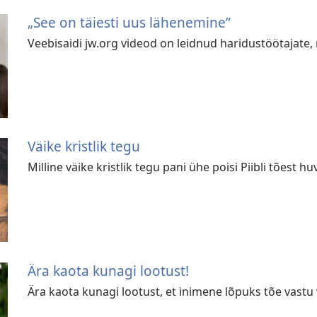
„See on täiesti uus lähenemine”
Veebisaidi jw.org videod on leidnud haridustöötajate, 
Väike kristlik tegu
Milline väike kristlik tegu pani ühe poisi Piibli tõest h
Ära kaota kunagi lootust!
Ära kaota kunagi lootust, et inimene lõpuks tõe vast