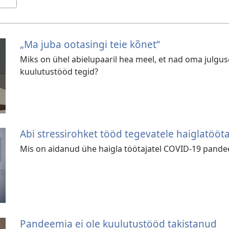
„Ma juba ootasingi teie kõnet”
Miks on ühel abielupaaril hea meel, et nad oma julguse
kuulutustööd tegid?
Abi stressirohket tööd tegevatele haiglatööta
Mis on aidanud ühe haigla töötajatel COVID-19 pandeem
Pandeemia ei ole kuulutustööd takistanud