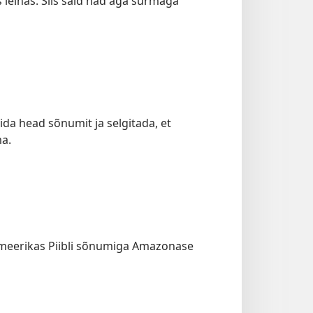
 leinas. Siis said nad aga surmaga
kida head sõnumit ja selgitada, et
ma.
-Ameerikas Piibli sõnumiga Amazonase