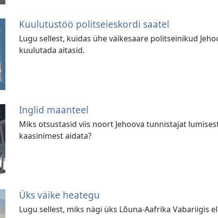
Kuulutustöö politseieskordi saatel
Lugu sellest, kuidas ühe väikesaare politseinikud Jeh
kuulutada aitasid.
Inglid maanteel
Miks otsustasid viis noort Jehoova tunnistajat lumise
kaasinimest aidata?
Üks väike heategu
Lugu sellest, miks nägi üks Lõuna-Aafrika Vabariigis el