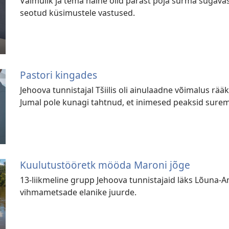
Vaimulik ja tema naine olid pärast poja surma sügavas
seotud küsimustele vastused.
Pastori kingades
Jehoova tunnistajal Tšiilis oli ainulaadne võimalus rää
Jumal pole kunagi tahtnud, et inimesed peaksid sure
Kuulutustööretk mööda Maroni jõge
13-liikmeline grupp Jehoova tunnistajaid läks Lõuna
vihmametsade elanike juurde.