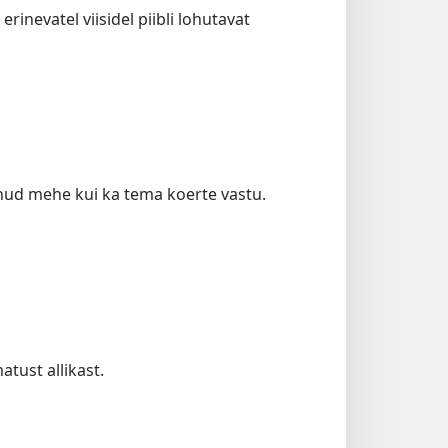
rinevatel viisidel piibli lohutavat
ulnud mehe kui ka tema koerte vastu.
tust allikast.