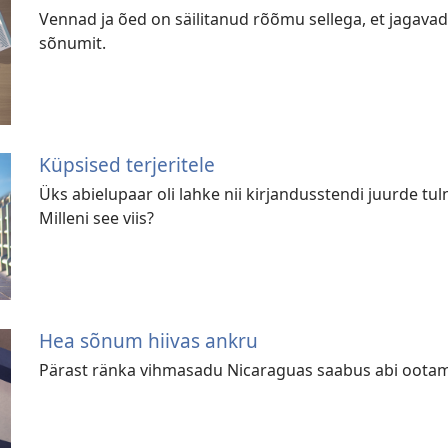
Vennad ja õed on säilitanud rõõmu sellega, et jagavad e
sõnumit.
Küpsised terjeritele
Üks abielupaar oli lahke nii kirjandusstendi juurde t
Milleni see viis?
Hea sõnum hiivas ankru
Pärast ränka vihmasadu Nicaraguas saabus abi ootama