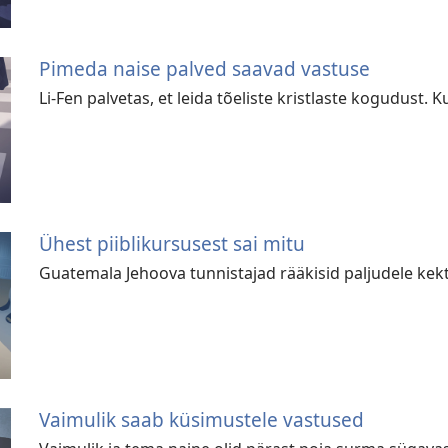
Pimeda naise palved saavad vastuse
Li-Fen palvetas, et leida tõeliste kristlaste kogudust. K
Ühest piiblikursusest sai mitu
Guatemala Jehoova tunnistajad rääkisid paljudele kektš
Vaimulik saab küsimustele vastused