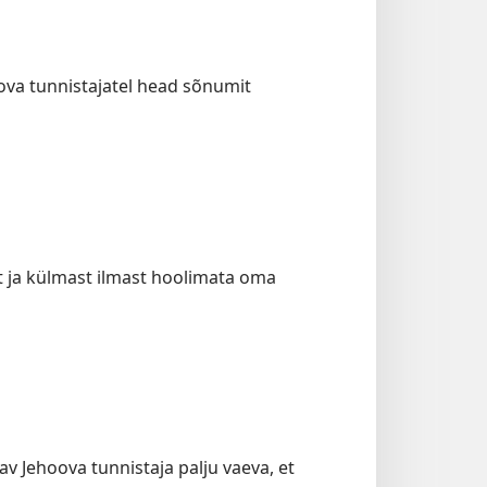
oova tunnistajatel head sõnumit
st ja külmast ilmast hoolimata oma
av Jehoova tunnistaja palju vaeva, et