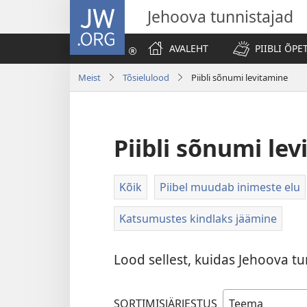
JW.ORG
Jehoova tunnistajad
AVALEHT
PIIBLI ÕPE
Meist
Tõsielulood
Piibli sõnumi levitamine
Piibli sõnumi le
Kõik
Piibel muudab inimeste elu
Katsumustes kindlaks jäämine
Lood sellest, kuidas Jehoova tu
SORTIMISJÄRJESTUS