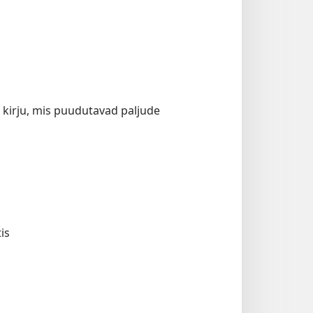
si kirju, mis puudutavad paljude
is