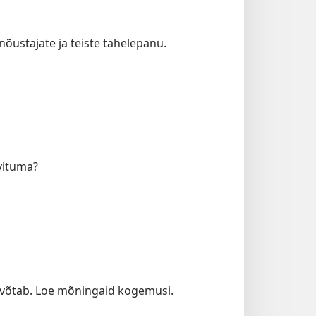
nõustajate ja teiste tähelepanu.
uvituma?
u võtab. Loe mõningaid kogemusi.