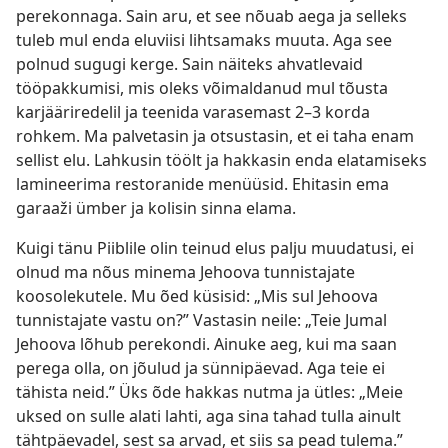
perekonnaga. Sain aru, et see nõuab aega ja selleks
tuleb mul enda eluviisi lihtsamaks muuta. Aga see
polnud sugugi kerge. Sain näiteks ahvatlevaid
tööpakkumisi, mis oleks võimaldanud mul tõusta
karjääriredelil ja teenida varasemast 2–3 korda
rohkem. Ma palvetasin ja otsustasin, et ei taha enam
sellist elu. Lahkusin töölt ja hakkasin enda elatamiseks
lamineerima restoranide menüüsid. Ehitasin ema
garaaži ümber ja kolisin sinna elama.
Kuigi tänu Piiblile olin teinud elus palju muudatusi, ei
olnud ma nõus minema Jehoova tunnistajate
koosolekutele. Mu õed küsisid: „Mis sul Jehoova
tunnistajate vastu on?” Vastasin neile: „Teie Jumal
Jehoova lõhub perekondi. Ainuke aeg, kui ma saan
perega olla, on jõulud ja sünnipäevad. Aga teie ei
tähista neid.” Üks õde hakkas nutma ja ütles: „Meie
uksed on sulle alati lahti, aga sina tahad tulla ainult
tähtpäevadel, sest sa arvad, et siis sa pead tulema.”