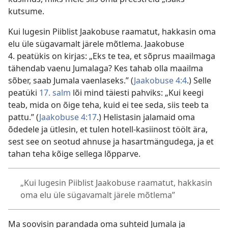
kutsume.
Kui lugesin Piiblist Jaakobuse raamatut, hakkasin oma
elu üle sügavamalt järele mõtlema. Jaakobuse
4. peatükis on kirjas: „Eks te tea, et sõprus maailmaga
tähendab vaenu Jumalaga? Kes tahab olla maailma
sõber, saab Jumala vaenlaseks.” (
Jaakobuse 4:4
.) Selle
peatüki
17. salm
lõi mind täiesti pahviks: „Kui keegi
teab, mida on õige teha, kuid ei tee seda, siis teeb ta
pattu.” (
Jaakobuse 4:17
.) Helistasin jalamaid oma
õdedele ja ütlesin, et tulen hotell-kasiinost töölt ära,
sest see on seotud ahnuse ja hasartmängudega, ja et
tahan teha kõige sellega lõpparve.
„Kui lugesin Piiblist Jaakobuse raamatut, hakkasin
oma elu üle sügavamalt järele mõtlema”
Ma soovisin parandada oma suhteid Jumala ja