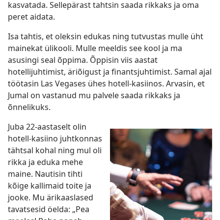
kasvatada. Sellepärast tahtsin saada rikkaks ja oma
peret aidata.
Isa tahtis, et oleksin edukas ning tutvustas mulle üht
mainekat ülikooli. Mulle meeldis see kool ja ma
asusingi seal õppima. Õppisin viis aastat
hotellijuhtimist, äriõigust ja finantsjuhtimist. Samal ajal
töötasin Las Vegases ühes hotell-kasiinos. Arvasin, et
Jumal on vastanud mu palvele saada rikkaks ja
õnnelikuks.
Juba 22-aastaselt olin
hotell-kasiino juhtkonnas
tähtsal kohal ning mul oli
rikka ja eduka mehe
maine. Nautisin tihti
kõige kallimaid toite ja
jooke. Mu ärikaaslased
tavatsesid öelda: „Pea