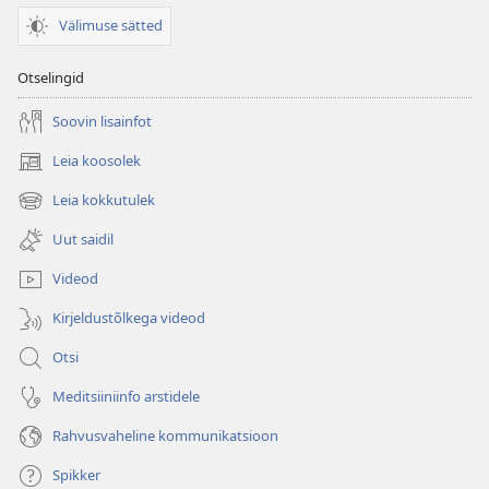
Välimuse sätted
Otselingid
Soovin lisainfot
Leia koosolek
(avab
uue
Leia kokkutulek
(avab
akna)
uue
Uut saidil
akna)
Videod
Kirjeldustõlkega videod
Otsi
Meditsiiniinfo arstidele
Rahvusvaheline kommunikatsioon
Spikker