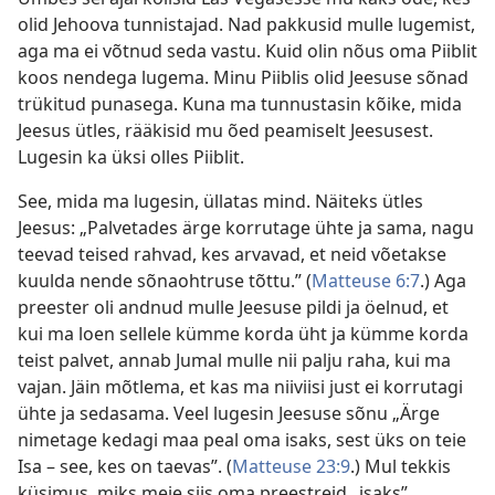
olid Jehoova tunnistajad. Nad pakkusid mulle lugemist,
aga ma ei võtnud seda vastu. Kuid olin nõus oma Piiblit
koos nendega lugema. Minu Piiblis olid Jeesuse sõnad
trükitud punasega. Kuna ma tunnustasin kõike, mida
Jeesus ütles, rääkisid mu õed peamiselt Jeesusest.
Lugesin ka üksi olles Piiblit.
See, mida ma lugesin, üllatas mind. Näiteks ütles
Jeesus: „Palvetades ärge korrutage ühte ja sama, nagu
teevad teised rahvad, kes arvavad, et neid võetakse
kuulda nende sõnaohtruse tõttu.” (
Matteuse 6:7
.) Aga
preester oli andnud mulle Jeesuse pildi ja öelnud, et
kui ma loen sellele kümme korda üht ja kümme korda
teist palvet, annab Jumal mulle nii palju raha, kui ma
vajan. Jäin mõtlema, et kas ma niiviisi just ei korrutagi
ühte ja sedasama. Veel lugesin Jeesuse sõnu „Ärge
nimetage kedagi maa peal oma isaks, sest üks on teie
Isa – see, kes on taevas”. (
Matteuse 23:9
.) Mul tekkis
küsimus, miks meie siis oma preestreid „isaks”