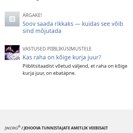
ÄRGAKE!
Soov saada rikkaks — kuidas see võib
sind mõjutada
VASTUSED PIIBLIKÜSIMUSTELE
Kas raha on kõige kurja juur?
Piiblitsitaadist võetud väljend, et raha on kõige
kurja juur, on ebatäpne.
®
JW.ORG
/ JEHOOVA TUNNISTAJATE AMETLIK VEEBISAIT