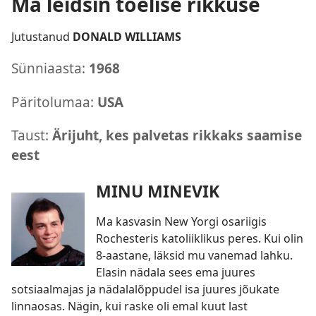
Ma leidsin tõelise rikkuse
Jutustanud
DONALD WILLIAMS
Sünniaasta:
1968
Päritolumaa:
USA
Taust:
Ärijuht, kes palvetas rikkaks saamise
eest
MINU MINEVIK
Ma kasvasin New Yorgi osariigis
Rochesteris katoliiklikus peres. Kui olin
8-aastane, läksid mu vanemad lahku.
Elasin nädala sees ema juures
sotsiaalmajas ja nädalalõppudel isa juures jõukate
linnaosas. Nägin, kui raske oli emal kuut last