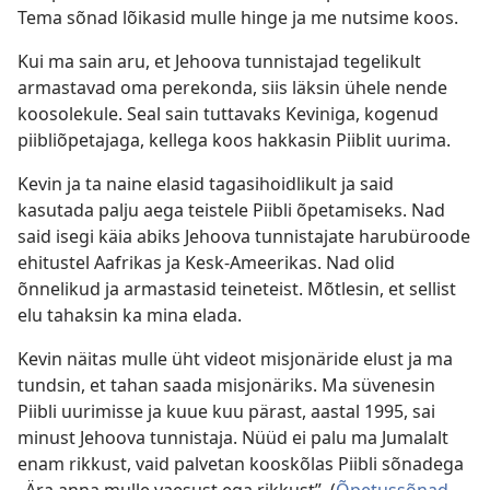
Tema sõnad lõikasid mulle hinge ja me nutsime koos.
Kui ma sain aru, et Jehoova tunnistajad tegelikult
armastavad oma perekonda, siis läksin ühele nende
koosolekule. Seal sain tuttavaks Keviniga, kogenud
piibliõpetajaga, kellega koos hakkasin Piiblit uurima.
Kevin ja ta naine elasid tagasihoidlikult ja said
kasutada palju aega teistele Piibli õpetamiseks. Nad
said isegi käia abiks Jehoova tunnistajate harubüroode
ehitustel Aafrikas ja Kesk-Ameerikas. Nad olid
õnnelikud ja armastasid teineteist. Mõtlesin, et sellist
elu tahaksin ka mina elada.
Kevin näitas mulle üht videot misjonäride elust ja ma
tundsin, et tahan saada misjonäriks. Ma süvenesin
Piibli uurimisse ja kuue kuu pärast, aastal 1995, sai
minust Jehoova tunnistaja. Nüüd ei palu ma Jumalalt
enam rikkust, vaid palvetan kooskõlas Piibli sõnadega