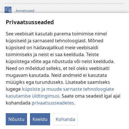
Annetused
(avab
uue
Privaatsusseaded
akna)
Vahitorni VEEBIRAAMATUKOGU
(avab
See veebisait kasutab parema toimimise nimel
uue
®
JW Hub
küpsiseid ja sarnaseid tehnoloogiaid. Mõned
akna)
(avab
küpsised on hädavajalikud meie veebisaidi
uue
®
JW Library
akna)
toimimiseks ja neist ei saa keelduda. Teiste
küpsistega võite aga nõustuda või neist keelduda.
Watchtower Library
Need on mõeldud selleks, et teil oleks veebisaiti
mugavam kasutada. Neid andmeid ei kasutata
müügiks ega turunduseks. Lisateabe saamiseks
lugege
küpsiste ja muude sarnaste tehnoloogiate
Copyright
© 2026 Watch Tower Bible and Tract Society of Pennsylvania.
kasutamise üldtingimusi
. Saate oma seadeid igal ajal
KASUTUSTINGIMUSED
|
ANDMEKAITSETINGIMUSED
|
kohandada
privaatsusseadetes
.
PRIVAATSUSSEADED
Nõustu
Keeldu
Kohanda