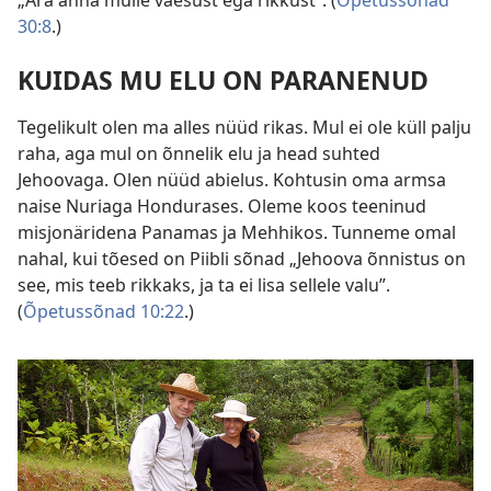
„Ära anna mulle vaesust ega rikkust”. (
Õpetussõnad
30:8
.)
KUIDAS MU ELU ON PARANENUD
Tegelikult olen ma alles nüüd rikas. Mul ei ole küll palju
raha, aga mul on õnnelik elu ja head suhted
Jehoovaga. Olen nüüd abielus. Kohtusin oma armsa
naise Nuriaga Hondurases. Oleme koos teeninud
misjonäridena Panamas ja Mehhikos. Tunneme omal
nahal, kui tõesed on Piibli sõnad „Jehoova õnnistus on
see, mis teeb rikkaks, ja ta ei lisa sellele valu”.
(
Õpetussõnad 10:22
.)