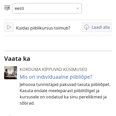
Vali
keel
Laadi alla
Kuidas piiblikursus toimub?
Esita
Videote
allalaadimisvõim
Vaata ka
KORDUMA KIPPUVAD KÜSIMUSED
Mis on individuaalne piibliõpe?
Jehoova tunnistajad pakuvad tasuta piibliõpet.
Kasuta endale meelepärast piiblitõlget ja
kursusele on oodatud ka sinu pereliikmed ja
sõbrad.