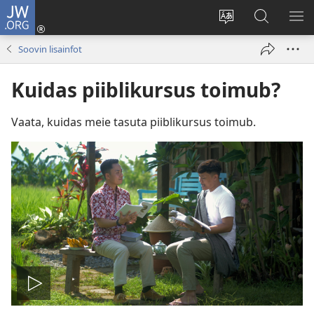
JW.ORG
Logi
sisse
Muuda
Otsi
NÄ
(avab
veebisaidi
saidilt
ME
Soovin lisainfot
uue
keelt
JW.ORG
akna)
Kuidas piiblikursus toimub?
Vaata, kuidas meie tasuta piiblikursus toimub.
Esita