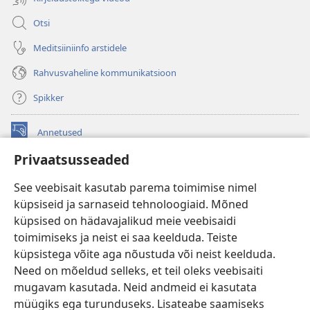
Otsi
Meditsiiniinfo arstidele
Rahvusvaheline kommunikatsioon
Spikker
Annetused
(avab
uue
Privaatsusseaded
akna)
Vahitorni VEEBIRAAMATUKOGU
(avab
See veebisait kasutab parema toimimise nimel
uue
®
JW Hub
küpsiseid ja sarnaseid tehnoloogiaid. Mõned
akna)
(avab
küpsised on hädavajalikud meie veebisaidi
uue
®
JW Library
akna)
toimimiseks ja neist ei saa keelduda. Teiste
küpsistega võite aga nõustuda või neist keelduda.
Watchtower Library
Need on mõeldud selleks, et teil oleks veebisaiti
mugavam kasutada. Neid andmeid ei kasutata
müügiks ega turunduseks. Lisateabe saamiseks