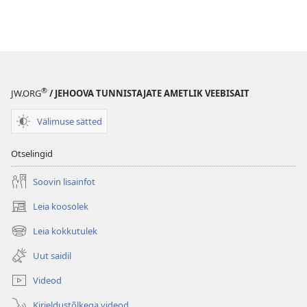
®
JW.ORG
/ JEHOOVA TUNNISTAJATE AMETLIK VEEBISAIT
Välimuse sätted
Otselingid
Soovin lisainfot
Leia koosolek
(avab
uue
Leia kokkutulek
(avab
akna)
uue
Uut saidil
akna)
Videod
Kirjeldustõlkega videod