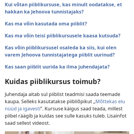
Kui võtan piiblikursuse, kas minult oodatakse, et
hakkan ka Jehoova tunnistajaks?
Kas ma võin kasutada oma piiblit?
Kas ma võin teisi piiblikursusele kaasa kutsuda?
Kas võin piiblikursusel osaleda ka siis, kui olen
varem Jehoova tunnistajatega piiblit uurinud?
Kas saan piiblit uurida ka ilma juhendajata?
Kuidas piiblikursus toimub?
Juhendaja aitab sul piiblist teadmisi saada teemade
kaupa. Selleks kasutatakse piibliõpikut „
Mõttekas elu
nüüd ja igavesti
”. Kursuse käigus saad teada, millest
piibel räägib ja kuidas see sulle kasuks tuleb. Lisainfot
saad sellest videost.