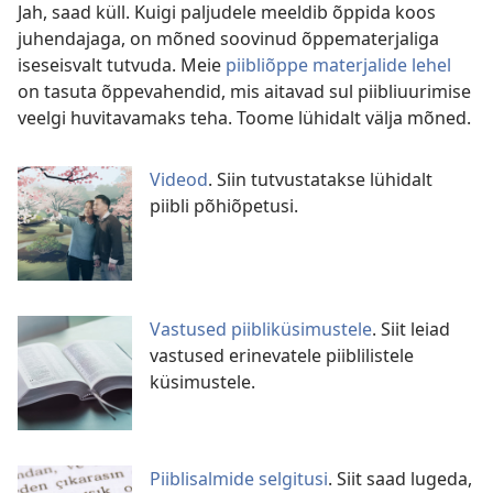
Jah, saad küll. Kuigi paljudele meeldib õppida koos
juhendajaga, on mõned soovinud õppematerjaliga
iseseisvalt tutvuda. Meie
piibliõppe materjalide lehel
on tasuta õppevahendid, mis aitavad sul piibliuurimise
veelgi huvitavamaks teha. Toome lühidalt välja mõned.
Videod
. Siin tutvustatakse lühidalt
piibli põhiõpetusi.
Vastused piibliküsimustele
. Siit leiad
vastused erinevatele piiblilistele
küsimustele.
Piiblisalmide selgitusi
. Siit saad lugeda,