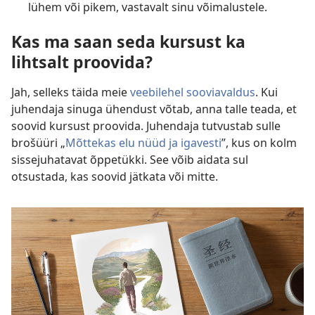
lühem või pikem, vastavalt sinu võimalustele.
Kas ma saan seda kursust ka
lihtsalt proovida?
Jah, selleks täida meie
veebilehel sooviavaldus
. Kui
juhendaja sinuga ühendust võtab, anna talle teada, et
soovid kursust proovida. Juhendaja tutvustab sulle
brošüüri „
Mõttekas elu nüüd ja igavesti
”, kus on kolm
sissejuhatavat õppetükki. See võib aidata sul
otsustada, kas soovid jätkata või mitte.