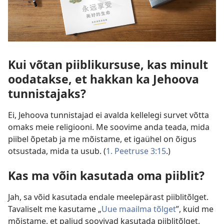
Kui võtan piiblikursuse, kas minult
oodatakse, et hakkan ka Jehoova
tunnistajaks?
Ei, Jehoova tunnistajad ei avalda kellelegi survet võtta
omaks meie religiooni. Me soovime anda teada, mida
piibel õpetab ja me mõistame, et igaühel on õigus
otsustada, mida ta usub. (
1. Peetruse 3:15
.)
Kas ma võin kasutada oma piiblit?
Jah, sa võid kasutada endale meelepärast piiblitõlget.
Tavaliselt me kasutame „
Uue maailma tõlget
”, kuid me
mõistame, et paljud soovivad kasutada piiblitõlget,