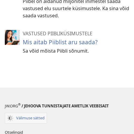
Piibel on aidanud miljonitel inimestel saada
vastused elu suurtele küsimustele. Ka sina võid
saada vastused.
VASTUSED PIIBLIKÜSIMUSTELE
Mis aitab Piiblist aru saada?
Sa võid mõista Piibli sõnumit.
®
JW.ORG
/ JEHOOVA TUNNISTAJATE AMETLIK VEEBISAIT
Välimuse sätted
Otselingid