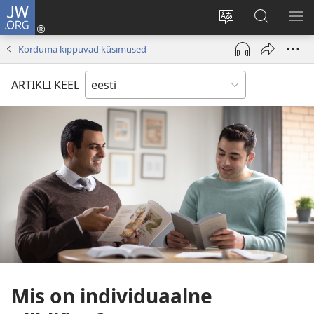
JW.ORG
Logi
sisse
Muuda
Otsi
NÄ
(avab
veebisaidi
saidilt
ME
Korduma kippuvad küsimused
uue
keelt
JW.ORG
akna)
ARTIKLI KEEL
Mis on individuaalne