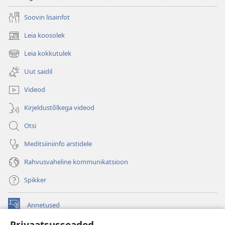
Soovin lisainfot
Leia koosolek
(avab
uue
Leia kokkutulek
(avab
akna)
uue
Uut saidil
akna)
Videod
Kirjeldustõlkega videod
Otsi
Meditsiiniinfo arstidele
Rahvusvaheline kommunikatsioon
Spikker
Annetused
(avab
uue
Privaatsusseaded