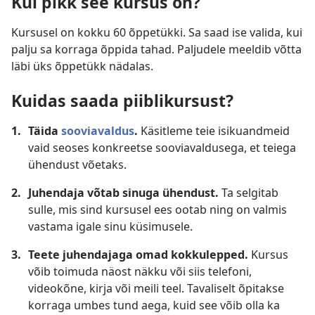
Kui pikk see kursus on?
Kursusel on kokku 60 õppetükki. Sa saad ise valida, kui
palju sa korraga õppida tahad. Paljudele meeldib võtta
läbi üks õppetükk nädalas.
Kuidas saada piiblikursust?
1.
Täida
sooviavaldus
.
Käsitleme teie isikuandmeid
vaid seoses konkreetse sooviavaldusega, et teiega
ühendust võetaks.
2.
Juhendaja võtab sinuga ühendust.
Ta selgitab
sulle, mis sind kursusel ees ootab ning on valmis
vastama igale sinu küsimusele.
3.
Teete juhendajaga omad kokkulepped.
Kursus
võib toimuda näost näkku või siis telefoni,
videokõne, kirja või meili teel. Tavaliselt õpitakse
korraga umbes tund aega, kuid see võib olla ka